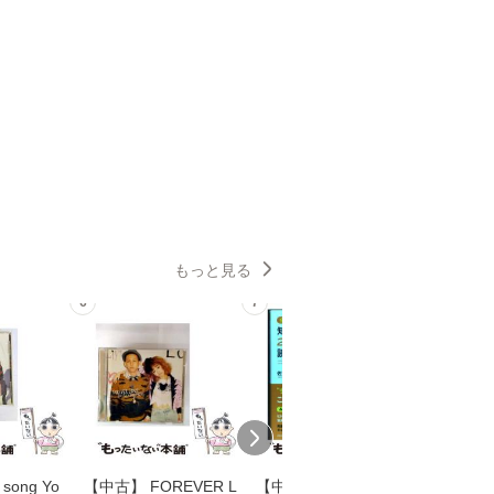
もっと見る
6
7
8
song Yo
【中古】 FOREVER L
【中古】 知識ゼロで
【中古】