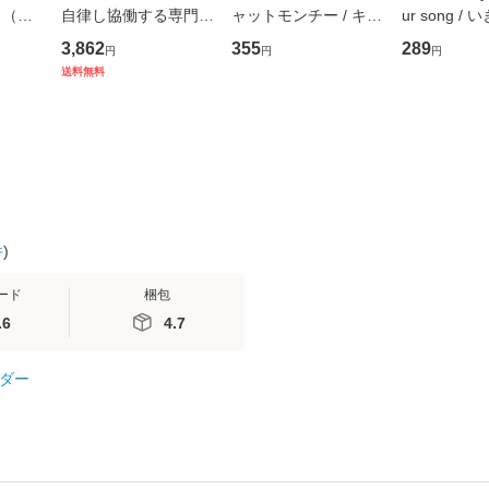
 （ジ
自律し協働する専門職
ャットモンチー / キュ
ur song /
） /
の看護マネジメントス
ーンレコード [CD]
かり / [CD]【メール便
3,862
355
289
円
円
円
社 [コ
キル 改訂第3版 (看護
【メール便送料無料】
送料無料】
送料無料
ル便送
学テキストNiCE) / 手
島恵 藤本幸三 / 南江
堂 [単行
件
)
ード
梱包
.6
4.7
ダー