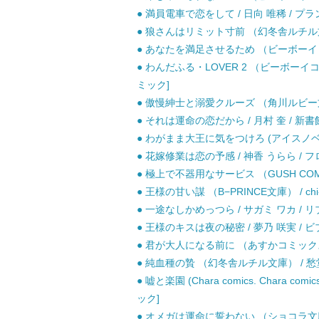
● 満員電車で恋をして / 日向 唯稀 / プラ
● 狼さんはリミット寸前 （幻冬舎ルチル文庫）
● あなたを満足させるため （ビーボーイコミ
● わんだふる・LOVER 2 （ビーボーイコ
ミック]
● 傲慢紳士と溺愛クルーズ （角川ルビー文庫） 
● それは運命の恋だから / 月村 奎 / 新書館
● わがまま大王に気をつけろ (アイスノベルズ
● 花嫁修業は恋の予感 / 神香 うらら / 
● 極上で不器用なサービス （GUSH COMI
● 王様の甘い謀 （B−PRINCE文庫） / chi-c
● 一途なしかめっつら / サガミ ワカ / 
● 王様のキスは夜の秘密 / 夢乃 咲実 / ビ
● 君が大人になる前に （あすかコミックスCL
● 純血種の贄 （幻冬舎ルチル文庫） / 愁堂
● 嘘と楽園 (Chara comics. Chara com
ック]
● オメガは運命に誓わない （ショコラ文庫） 