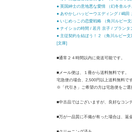
● 英国紳士の意地悪な愛情 （幻冬舎ルチル文
● あやかしハッピーウエディング / 嶋田 ま
● いじめっこの恋愛戦略 （角川ルビー文庫） /
● ナイショの時間 / 若月 京子 / プランタ
● 主従契約を結ぼう！ 2 （角川ルビー文庫）
[文庫]
■通常２４時間以内に発送可能です。
■メール便は、１冊から送料無料です。
宅急便の場合、2,500円以上送料無料で
※「代引き」ご希望の方は宅急便をご選
■中古品ではございますが、良好なコン
■万が一品質に不備が有った場合は、返
■クリーニング済み。