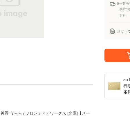
※一部地
表示の
ます。
ロット
a
行
条
神香 うらら / フロンティアワークス [文庫]【メー