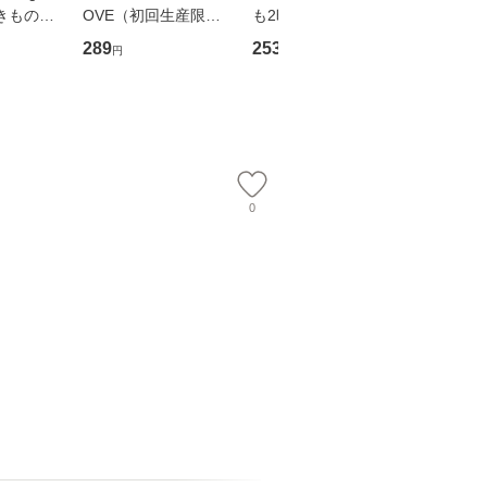
 いきものが
OVE（初回生産限定
も2時間で決算書が読
乾杯 (
盤） / 清水翔太×加藤
めるようになる！ 会
ト) / 東
289
253
253
円
円
円
ミリヤ / [CD]【メール
計超入門！ / 佐伯 良
社 [文庫
便送料無料】
隆 / 高橋書店 [単行本
料無料】
（ソフトカバー）]
【メール便送
0