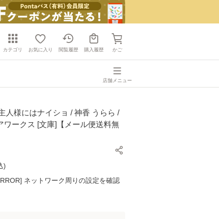
カテゴリ
お気に入り
閲覧履歴
購入履歴
かご
店舗メニュー
主人様にはナイショ / 神香 うらら /
ワークス [文庫]【メール便送料無
込
)
K ERROR] ネットワーク周りの設定を確認