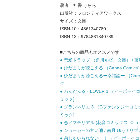
著者：神香 うらら
出版社：フロンティアワークス
サイズ：文庫
ISBN-10：4861340780
ISBN-13：9784861340789
■こちらの商品もオススメです
● 恋愛トラップ （角川ルビー文庫） / 藤崎 
● ひだまりが聴こえる （Canna Comics
● ひだまりが聴こえるー幸福論ー （Canna 
ク]
● わんだふる・LOVER 1 （ビーボーイ
ミック]
● グランネリエ 3 （Gファンタジーコミッ
ミック]
● 恋ノマテリアル (花音コミックス. Cita cit
● ジョーカーの甘い嘘 / 南月 ゆう / リブ
● 弟じゃいられない！！ （ビーボーイコミッ