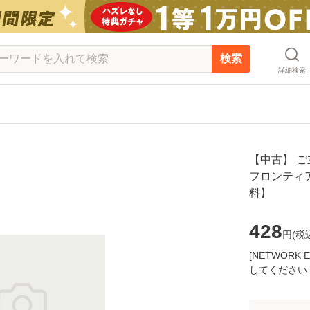
検索
詳細検索
【中古】 ご
フロンティア
料】
428
円(
税
[NETWOR
してください