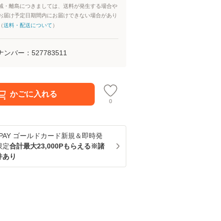
域・離島につきましては、送料が発生する場合や
お届け予定日期間内にお届けできない場合があり
（
送料・配送について
）
ナンバー：
527783511
かごに入れる
0
u PAY ゴールドカード新規＆即時発
限定
合計最大23,000Pもらえる※諸
件あり