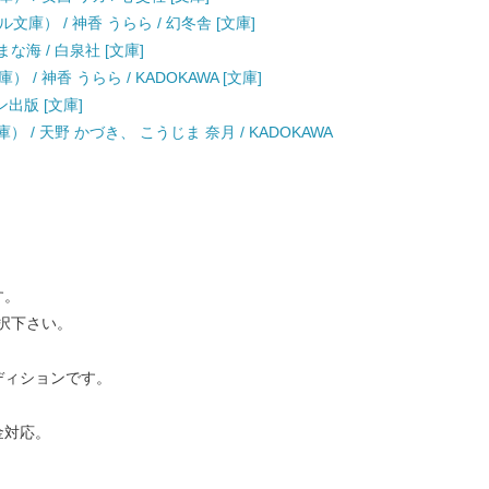
庫） / 神香 うらら / 幻冬舎 [文庫]
な海 / 白泉社 [文庫]
 神香 うらら / KADOKAWA [文庫]
ン出版 [文庫]
 / 天野 かづき、 こうじま 奈月 / KADOKAWA
す。
択下さい。
ディションです。
金対応。