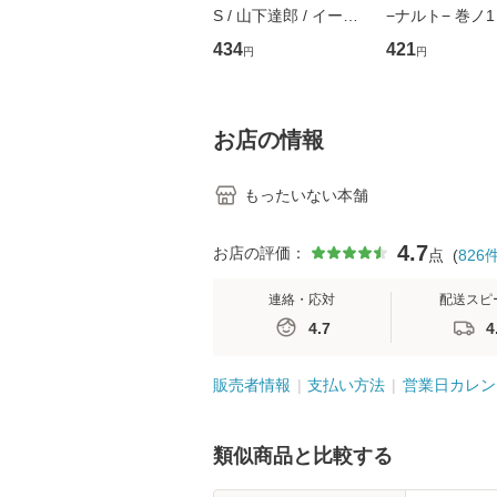
S / 山下達郎 / イース
−ナルト− 巻ノ1
トウエスト・ジャパン
ャンプコミックス
434
421
円
円
[CD]【メール便送料無
岸本 斉史 / 集英
料】
ミック]【メー
料無料】
お店の情報
もったいない本舗
4.7
お店の評価：
点
(
826
連絡・応対
配送スピ
4.7
4
販売者情報
支払い方法
営業日カレン
類似商品と比較する