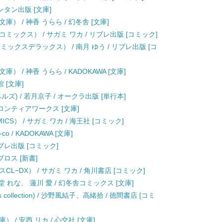
ンタン出版 [文庫]
 / 神香 うらら / 幻冬舎 [文庫]
ックス） / サガミ ワカ / リブレ出版 [コミック]
ミックスデラックス） / 南月 ゆう / リブレ出版 [コ
/ 神香 うらら / KADOKAWA [文庫]
 [文庫]
) / 若月京子 / オークラ出版 [単行本]
フロンティアワークス [文庫]
CS） / サガミ ワカ / 海王社 [コミック]
o / KADOKAWA [文庫]
リブレ出版 [コミック]
ブロス [新書]
−DX） / サガミ ワカ / 角川書店 [コミック]
 れな、 蓮川 愛 / 幻冬舎コミックス [文庫]
ics collection) / 沙野風結子、高緒拾 / 徳間書店 [コミ
/ 安西 リカ / 心交社 [文庫]