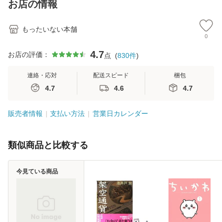
お店の情報
堂 [単行
もったいない本舗
0
4.7
お店の評価：
点
(
830
件
)
連絡・応対
配送スピード
梱包
4.7
4.6
4.7
販売者情報
支払い方法
営業日カレンダー
類似商品と比較する
今見ている商品