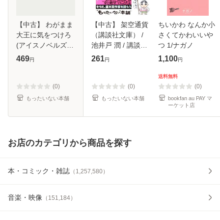
【中古】 わがまま
【中古】 架空通貨
ちいかわ なんか小
大王に気をつけろ
（講談社文庫） /
さくてかわいいや
(アイスノベルズ) /
池井戸 潤 / 講談社
つ 1/ナガノ
若月京子 / オーク
[文庫]【メール便送
469
261
1,100
円
円
円
ラ出版 [単行本]
料無料】
【メール便送料無
送料無料
料】
(0)
(0)
(0)
もったいない本舗
もったいない本舗
bookfan au PAY マ
ーケット店
お店のカテゴリから商品を探す
本・コミック・雑誌
（
1,257,580
）
音楽・映像
（
151,184
）