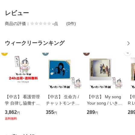
レビュー
商品の評価：
-
点
(0件)
ウィークリーランキング
1
2
3
4
【中古】 看護管理
【中古】 生命力 /
【中古】 My song
【中
学 自律し協働する
チャットモンチー /
Your song / いきも
R 
専門職の看護マネ
キューンレコード
のがかり / [CD]
産限
3,862
355
289
28
円
円
円
ジメントスキル 改
[CD]【メール便送
【メール便送料無
翔太
送料無料
訂第3版 (看護学テ
料無料】
料】
[C
キストNiCE) / 手島
料
恵 藤本幸三 / 南江