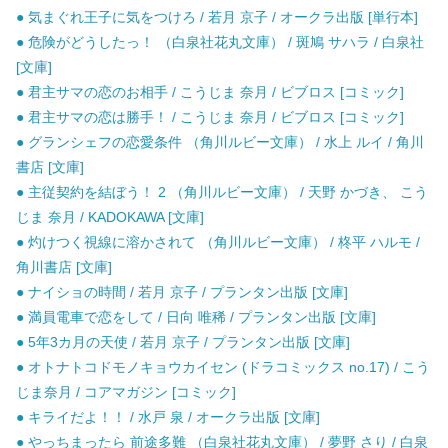
● 気まぐれ王子に気をつけろ / 若月 京子 / オークラ出版 [単行本]
● 危険がどうしたっ！ （白泉社花丸文庫） / 斑鳩 サハラ / 白泉社
[文庫]
● 君主サマの恋のお相手 / こうじま 奈月 / ビブロス [コミック]
● 君主サマの恋は勝手！ / こうじま 奈月 / ビブロス [コミック]
● グランシェフの恋愛条件 （角川ルビー文庫） / 水上 ルイ / 角川
書店 [文庫]
● 主従契約を結ぼう！ 2 （角川ルビー文庫） / 天野 かづき、 こう
じま 奈月 / KADOKAWA [文庫]
● 灼けつく視線に溶かされて （角川ルビー文庫） / 柊平 ハルモ /
角川書店 [文庫]
● ナイショの時間 / 若月 京子 / プランタン出版 [文庫]
● 満員電車で恋をして / 日向 唯稀 / プランタン出版 [文庫]
● 5年3カ月の天使 / 若月 京子 / プランタン出版 [文庫]
● オトナトコドモノキョウカイセン (ドラコミックス no.17) / こう
じま奈月 / コアマガジン [コミック]
● キライだよ！！ / 水戸 泉 / オークラ出版 [文庫]
● やっちまったら 前途多難 （白泉社花丸文庫） / 夢野 さり / 白泉