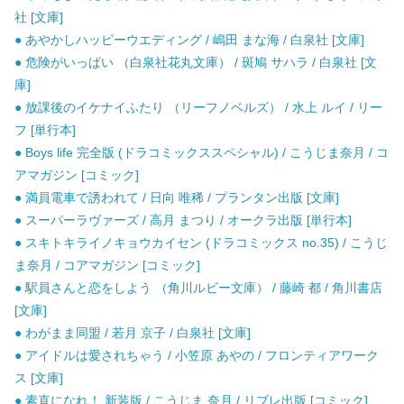
社 [文庫]
● あやかしハッピーウエディング / 嶋田 まな海 / 白泉社 [文庫]
● 危険がいっぱい （白泉社花丸文庫） / 斑鳩 サハラ / 白泉社 [文
庫]
● 放課後のイケナイふたり （リーフノベルズ） / 水上 ルイ / リー
フ [単行本]
● Boys life 完全版 (ドラコミックススペシャル) / こうじま奈月 / コ
アマガジン [コミック]
● 満員電車で誘われて / 日向 唯稀 / プランタン出版 [文庫]
● スーパーラヴァーズ / 高月 まつり / オークラ出版 [単行本]
● スキトキライノキョウカイセン (ドラコミックス no.35) / こうじ
ま奈月 / コアマガジン [コミック]
● 駅員さんと恋をしよう （角川ルビー文庫） / 藤崎 都 / 角川書店
[文庫]
● わがまま同盟 / 若月 京子 / 白泉社 [文庫]
● アイドルは愛されちゃう / 小笠原 あやの / フロンティアワーク
ス [文庫]
● 素直になれ！ 新装版 / こうじま 奈月 / リブレ出版 [コミック]