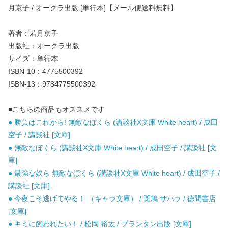
月京子 / オークラ出版 [単行本]【メール便送料無料】
著者：若月京子
出版社：オークラ出版
サイズ：単行本
ISBN-10：4775500392
ISBN-13：9784775500392
■こちらの商品もオススメです
● 勝負はこれから! 無敵なぼくら (講談社X文庫 White heart) / 成田
空子 / 講談社 [文庫]
● 無敵なぼくら (講談社X文庫 White heart) / 成田空子 / 講談社 [文
庫]
● 最強な奴ら 無敵なぼくら (講談社X文庫 White heart) / 成田空子 /
講談社 [文庫]
● 今夜こそ逃げてやる！ （キャラ文庫） / 斑鳩 サハラ / 徳間書店
[文庫]
● キミに飼われたい！ / 松岡 裕太 / プランタン出版 [文庫]