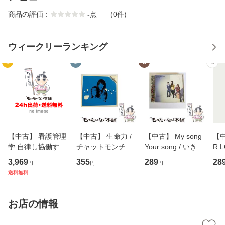
商品の評価：
-
点
(0件)
ウィークリーランキング
1
2
3
4
【中古】 看護管理
【中古】 生命力 /
【中古】 My song
【中
学 自律し協働する
チャットモンチー /
Your song / いきも
R 
専門職の看護マネ
キューンレコード
のがかり / [CD]
産限
3,969
355
289
28
円
円
円
ジメントスキル 改
[CD]【メール便送
【メール便送料無
翔太
送料無料
訂第3版 (看護学テ
料無料】
料】
[C
キストNiCE) / 手島
料
恵 藤本幸三 / 南江
お店の情報
堂 [単行