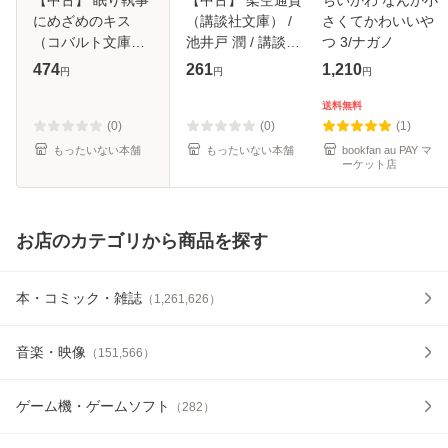
にめざめのキス
（講談社文庫） /
さくてかわいいや
（コバルト文庫） /
池井戸 潤 / 講談社
つ 3/ナガノ
あさぎり 夕 / 集英
[文庫]【メール便送
474
261
1,210
円
円
円
社 [文庫]【メール
料無料】
便送料無料】
送料無料
(0)
(0)
(1)
もったいない本舗
もったいない本舗
bookfan au PAY マ
ーケット店
お店のカテゴリから商品を探す
本・コミック・雑誌
（
1,261,626
）
音楽・映像
（
151,566
）
ゲーム機・ゲームソフト
（
282
）