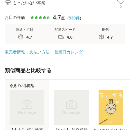
もったいない本舗
0
4.7
お店の評価：
点
(
830
件
)
連絡・応対
配送スピード
梱包
4.7
4.6
4.7
販売者情報
支払い方法
営業日カレンダー
類似商品と比較する
今見ている商品
【中古】 眠り執事
【中古】 架空通貨
ちいかわ なんか小