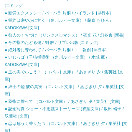
[コミック]
● 勤労エクスタシー / バーバラ 片桐 / ハイランド [単行本]
● 誓約は密やかに甘く （角川ルビー文庫） / 藤森 ちひろ /
KADOKAWA [文庫]
● 咎人のくちづけ （リンクスロマンス） / 夜光 花 / 幻冬舎 [新書]
● その指のたどる傷 / 剣 解 / リブレ出版 [コミック]
● 絶対者に奪われて / バーバラ 片桐 / ユニ報創 [単行本]
● いじっぱり子猫捕獲術 （角川ルビー文庫） / 水城 薫 /
KADOKAWA [文庫]
● 玉の輿でいこう！ （コバルト文庫） / あさぎり 夕 / 集英社 [文
庫]
● 紳士の嘘 彼の真実 （コバルト文庫） / あさぎり 夕 / 集英社 [文
庫]
● 薬指に誓って （コバルト文庫） / あさぎり 夕 / 集英社 [文庫]
● 記念写真 ショート不思議ストーリーズ (双葉文庫) / 坂田 靖子 /
双葉社 [文庫]
● 恋は危うく香りたつ （コバルト文庫） / あさぎり 夕 / 集英社 [文
庫]