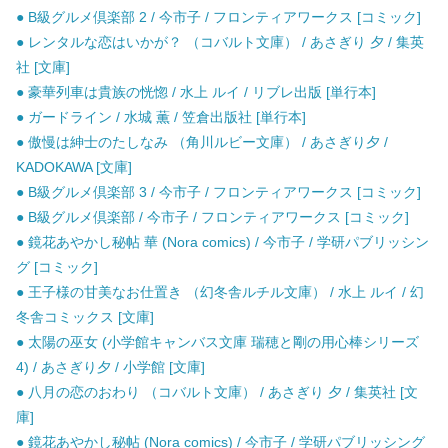
● B級グルメ倶楽部 2 / 今市子 / フロンティアワークス [コミック]
● レンタルな恋はいかが？ （コバルト文庫） / あさぎり 夕 / 集英
社 [文庫]
● 豪華列車は貴族の恍惚 / 水上 ルイ / リブレ出版 [単行本]
● ガードライン / 水城 薫 / 笠倉出版社 [単行本]
● 傲慢は紳士のたしなみ （角川ルビー文庫） / あさぎり夕 /
KADOKAWA [文庫]
● B級グルメ倶楽部 3 / 今市子 / フロンティアワークス [コミック]
● B級グルメ倶楽部 / 今市子 / フロンティアワークス [コミック]
● 鏡花あやかし秘帖 華 (Nora comics) / 今市子 / 学研パブリッシン
グ [コミック]
● 王子様の甘美なお仕置き （幻冬舎ルチル文庫） / 水上 ルイ / 幻
冬舎コミックス [文庫]
● 太陽の巫女 (小学館キャンバス文庫 瑞穂と剛の用心棒シリーズ
4) / あさぎり夕 / 小学館 [文庫]
● 八月の恋のおわり （コバルト文庫） / あさぎり 夕 / 集英社 [文
庫]
● 鏡花あやかし秘帖 (Nora comics) / 今市子 / 学研パブリッシング