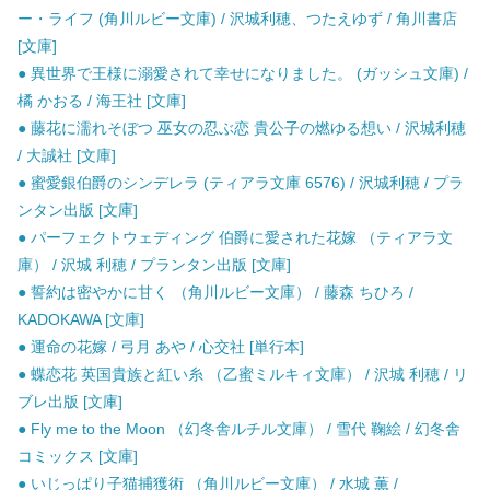
ー・ライフ (角川ルビー文庫) / 沢城利穂、つたえゆず / 角川書店
[文庫]
● 異世界で王様に溺愛されて幸せになりました。 (ガッシュ文庫) /
橘 かおる / 海王社 [文庫]
● 藤花に濡れそぼつ 巫女の忍ぶ恋 貴公子の燃ゆる想い / 沢城利穂
/ 大誠社 [文庫]
● 蜜愛銀伯爵のシンデレラ (ティアラ文庫 6576) / 沢城利穂 / プラ
ンタン出版 [文庫]
● パーフェクトウェディング 伯爵に愛された花嫁 （ティアラ文
庫） / 沢城 利穂 / プランタン出版 [文庫]
● 誓約は密やかに甘く （角川ルビー文庫） / 藤森 ちひろ /
KADOKAWA [文庫]
● 運命の花嫁 / 弓月 あや / 心交社 [単行本]
● 蝶恋花 英国貴族と紅い糸 （乙蜜ミルキィ文庫） / 沢城 利穂 / リ
ブレ出版 [文庫]
● Fly me to the Moon （幻冬舎ルチル文庫） / 雪代 鞠絵 / 幻冬舎
コミックス [文庫]
● いじっぱり子猫捕獲術 （角川ルビー文庫） / 水城 薫 /