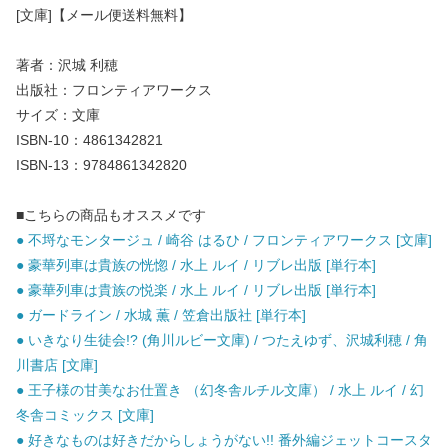
[文庫]【メール便送料無料】
著者：沢城 利穂
出版社：フロンティアワークス
サイズ：文庫
ISBN-10：4861342821
ISBN-13：9784861342820
■こちらの商品もオススメです
● 不埒なモンタージュ / 崎谷 はるひ / フロンティアワークス [文庫]
● 豪華列車は貴族の恍惚 / 水上 ルイ / リブレ出版 [単行本]
● 豪華列車は貴族の悦楽 / 水上 ルイ / リブレ出版 [単行本]
● ガードライン / 水城 薫 / 笠倉出版社 [単行本]
● いきなり生徒会!? (角川ルビー文庫) / つたえゆず、沢城利穂 / 角
川書店 [文庫]
● 王子様の甘美なお仕置き （幻冬舎ルチル文庫） / 水上 ルイ / 幻
冬舎コミックス [文庫]
● 好きなものは好きだからしょうがない!! 番外編ジェットコースタ