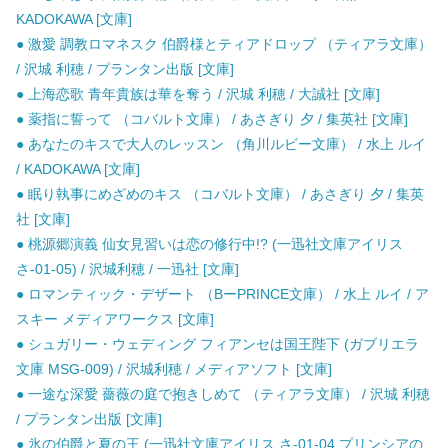
KADOKAWA [文庫]
● 激愛 調教ロマネスク 伯爵様とティアドロップ （ティアラ文庫）
/ 沢城 利穂 / プランタン出版 [文庫]
● 上海恋歌 青年貴族は華を奪う / 沢城 利穂 / 大誠社 [文庫]
● 薬指に誓って （コバルト文庫） / あさぎり 夕 / 集英社 [文庫]
● あなたのキスで大人のレッスン （角川ルビー文庫） / 水上 ルイ
/ KADOKAWA [文庫]
● 眠り執事にめざめのキス （コバルト文庫） / あさぎり 夕 / 集英
社 [文庫]
● 桃源郷演義 仙女見習いは恋の修行中!? (一迅社文庫アイリス
さ-01-05) / 沢城利穂 / 一迅社 [文庫]
● ロマンティック・デザート （BーPRINCE文庫） / 水上 ルイ / ア
スキー メディアワークス [文庫]
● シュガリー・ウェディング フィアンセは国王陛下 (ガブリエラ
文庫 MSG-009) / 沢城利穂 / メディアソフト [文庫]
● 一途な深愛 薔薇の庭で抱きしめて （ティアラ文庫） / 沢城 利穂
/ プランタン出版 [文庫]
● 氷の伯爵と夏の王 (一迅社文庫アイリス さ-01-04 プリンシアの