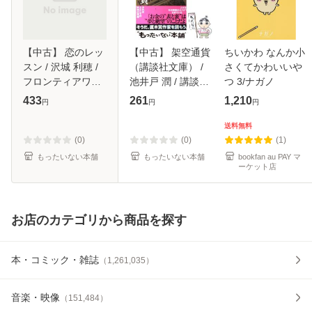
【中古】 恋のレッ
【中古】 架空通貨
ちいかわ なんか小
スン / 沢城 利穂 /
（講談社文庫） /
さくてかわいいや
フロンティアワー
池井戸 潤 / 講談社
つ 3/ナガノ
クス [文庫]【メー
[文庫]【メール便送
433
261
1,210
円
円
円
ル便送料無料】
料無料】
送料無料
(0)
(0)
(1)
もったいない本舗
もったいない本舗
bookfan au PAY マ
ーケット店
お店のカテゴリから商品を探す
本・コミック・雑誌
（
1,261,035
）
音楽・映像
（
151,484
）