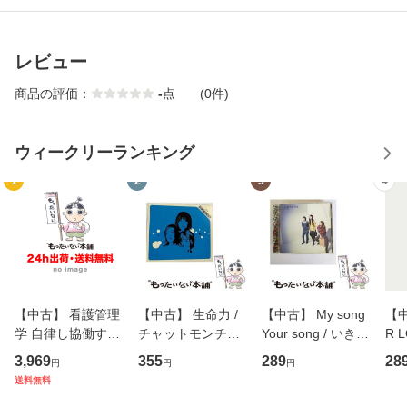
レビュー
商品の評価：
-
点
(0件)
ウィークリーランキング
1
2
3
4
【中古】 看護管理
【中古】 生命力 /
【中古】 My song
【中
学 自律し協働する
チャットモンチー /
Your song / いきも
R 
専門職の看護マネ
キューンレコード
のがかり / [CD]
産限
3,969
355
289
28
円
円
円
ジメントスキル 改
[CD]【メール便送
【メール便送料無
翔太
送料無料
訂第3版 (看護学テ
料無料】
料】
[C