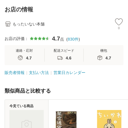
キストNiCE) / 手島
料
恵 藤本幸三 / 南江
お店の情報
堂 [単行
もったいない本舗
0
4.7
お店の評価：
点
(
830
件
)
連絡・応対
配送スピード
梱包
4.7
4.6
4.7
販売者情報
支払い方法
営業日カレンダー
類似商品と比較する
今見ている商品