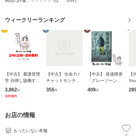
商品の評価：
-
点
(0件)
ウィークリーランキング
1
2
3
4
【中古】 看護管理
【中古】 生命力 /
【中古】 発達障害
【中
学 自律し協働する
チャットモンチー /
「グレーゾーン」
You
専門職の看護マネ
キューンレコード
その正しい理解と
のがか
3,862
355
409
28
円
円
円
ジメントスキル 改
[CD]【メール便送
克服法 (SB新書 57
【
送料無料
訂第3版 (看護学テ
料無料】
2) / 岡田尊司 / Ｓ
料
キストNiCE) / 手島
Ｂクリエイティブ
恵 藤本幸三 / 南江
[新書]【メール便送
お店の情報
堂 [単行
料無料】
もったいない本舗
0