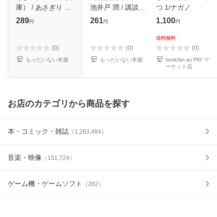
庫） / あさぎり 夕
池井戸 潤 / 講談社
つ 1/ナガノ
/ 小学館 [文庫]【メ
[文庫]【メール便送
289
261
1,100
円
円
円
ール便送料無料】
料無料】
送料無料
(0)
(0)
(0)
もったいない本舗
もったいない本舗
bookfan au PAY マ
ーケット店
お店のカテゴリから商品を探す
本・コミック・雑誌
（
1,263,484
）
音楽・映像
（
151,724
）
ゲーム機・ゲームソフト
（
282
）