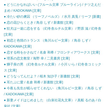
● どうにかなればいい (フルール文庫 ブルーライン) / ナツ之えだ
まめ / KADOKAWA [文庫]
● 冷たい砂の虜囚 （リーフノベルズ） / 水月 真兎 / リーフ [新書]
● 恋の花ひらくとき / 鳥谷 しず / 新書館 [文庫]
● 狂犬は一途に恋をする （幻冬舎ルチル文庫） / 野原 滋 / 幻冬舎
[文庫]
● 初恋と色情のトランス （角川ルビー文庫） / 鳥谷 しず /
KADOKAWA [文庫]
● 恋する時をかさねて / 名倉 和希 / フロンティアワークス [文庫]
● 理系の恋文教室 / 海野 幸 / 二見書房 [文庫]
● 獅子座の男 （幻冬舎ルチル文庫） / 小川 いら / 幻冬舎コミック
ス [文庫]
● どうなってんだよ？ / 桜木 知沙子 / 新書館 [文庫]
● 耳たぶに愛 / 名倉 和希 / 新書館 [文庫]
● 今夜も先生が眠らせてくれない （角川ルビー文庫） / 鳥谷 しず
/ KADOKAWA [文庫]
● 新妻メイドはじめました （白泉社花丸文庫） / 真船 るのあ / 白
泉社 [文庫]