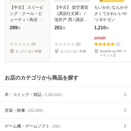
【中古】 スリーピ
【中古】 架空通貨
ちいかわ なんか小
ング・クール・ビ
（講談社文庫） /
さくてかわいいや
ューティ / 鳥谷 し
池井戸 潤 / 講談社
つ 3/ナガノ
ず / 新書館 [文庫]
[文庫]【メール便送
289
261
1,210
円
円
円
【メール便送料無
料無料】
料】
送料無料
(0)
(0)
(1)
もったいない本舗
もったいない本舗
bookfan au PAY マ
ーケット店
お店のカテゴリから商品を探す
本・コミック・雑誌
（
1,261,626
）
音楽・映像
（
151,566
）
ゲーム機・ゲームソフト
（
282
）