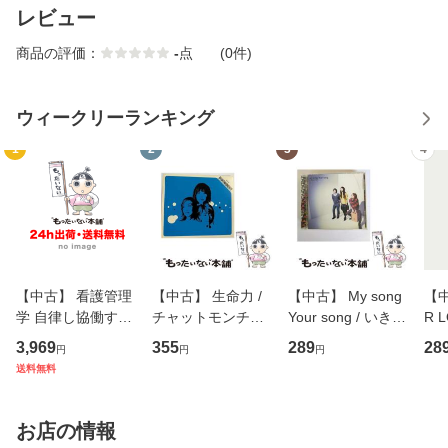
レビュー
商品の評価：
-
点
(0件)
ウィークリーランキング
1
2
3
4
【中古】 看護管理
【中古】 生命力 /
【中古】 My song
【中
学 自律し協働する
チャットモンチー /
Your song / いきも
R 
専門職の看護マネ
キューンレコード
のがかり / [CD]
産限
3,969
355
289
28
円
円
円
ジメントスキル 改
[CD]【メール便送
【メール便送料無
翔太
送料無料
訂第3版 (看護学テ
料無料】
料】
[C
キストNiCE) / 手島
料
恵 藤本幸三 / 南江
お店の情報
堂 [単行