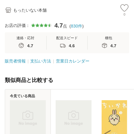
もったいない本舗
0
4.7
お店の評価：
点
(
830
件
)
連絡・応対
配送スピード
梱包
4.7
4.6
4.7
販売者情報
支払い方法
営業日カレンダー
類似商品と比較する
今見ている商品