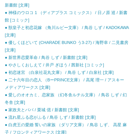
新書館 [文庫]
● 神様のウロコ 1 （ディアプラス コミックス） / 日ノ原 巡 / 新書
館 [コミック]
● 獣皇子と初恋花嫁 （角川ルビー文庫） / 鳥谷 しず / KADOKAWA
[文庫]
● 優しくほどいて (CHARADE BUNKO う3-27) / 海野幸 / 二見書房
[文庫]
● 新世界恋愛革命 / 鳥谷 しず / 新書館 [文庫]
● やさしくおしえて / 井戸 ぎほう / 茜新社 [コミック]
● 初恋迷宮 （白泉社花丸文庫） / 鳥谷 しず / 白泉社 [文庫]
● 二十六年目の恋人 （BーPRINCE文庫） / 高尾 理一 / アスキー
メディアワークス [文庫]
● 愛しのオオカミ、恋家族 （幻冬舎ルチル文庫） / 鳥谷 しず / 幻
冬舎 [文庫]
● 家政夫とパパ / 栗城 偲 / 新書館 [文庫]
● 流れ星ふる恋がふる / 鳥谷 しず / 新書館 [文庫]
● 白虎王の愛婚 誓いの家族 （ダリア文庫） / 鳥谷 しず、 高星 麻
子 / フロンティアワークス [文庫]