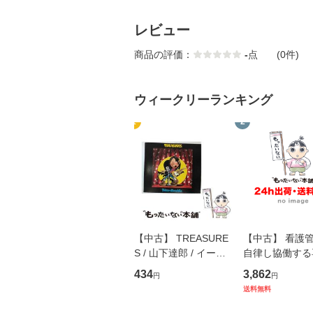
レビュー
商品の評価：
-
点
(0件)
ウィークリーランキング
1
2
【中古】 TREASURE
【中古】 看護
S / 山下達郎 / イース
自律し協働する
トウエスト・ジャパン
の看護マネジメ
434
3,862
円
円
[CD]【メール便送料無
キル 改訂第3版 
送料無料
料】
学テキストNiCE)
島恵 藤本幸三 /