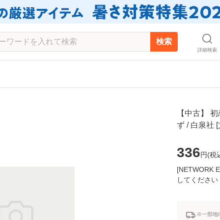
検索
詳細検索
【中古】 初
ず / 白泉
336
円(
税
[NETWOR
してください
※一部地