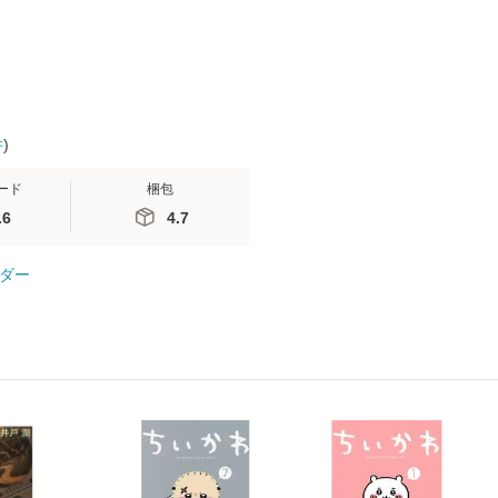
件
)
ード
梱包
.6
4.7
ダー