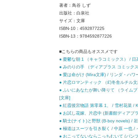
著者：鳥谷 しず
出版社：白泉社
サイズ：文庫
ISBN-10：4592877225
ISBN-13：9784592877226
■こちらの商品もオススメです
● 憂鬱な朝 1 （キャラコミックス） / 日
● みのりの手 （ディアプラス コミックス）
● 愛は命がけ (Mira文庫) / リンダ・ハ
● 片恋ロマンティック （幻冬舎ルチル文庫） 
● ふいにあなたが舞い降りて （ライムブック
[文庫]
● 紅霞後宮物語 第零幕 1、 / 雪村花菜 / K
● お試し花嫁、片恋中 (新書館ディアプラス文庫
● 騎士(ナイト)と野獣 (B-boy novels) 
● 極道はスーツを引き裂く / 中原 一也 /
● おこってないならこっちむいて (バンブー