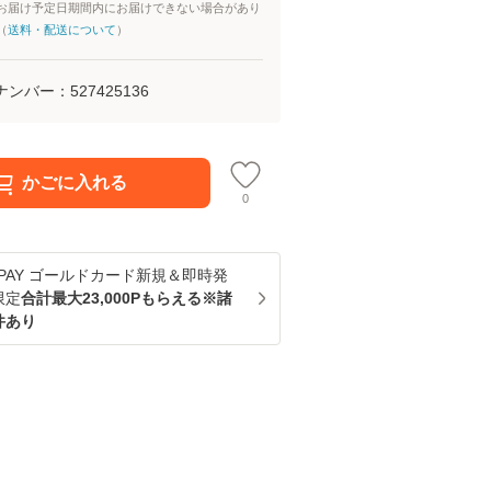
お届け予定日期間内にお届けできない場合があり
（
送料・配送について
）
ナンバー：
527425136
かごに入れる
0
u PAY ゴールドカード新規＆即時発
限定
合計最大23,000Pもらえる※諸
件あり