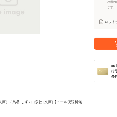
表示の
ます。
ロット
a
行
条
） / 鳥谷 しず / 白泉社 [文庫]【メール便送料無