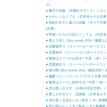
ク]
● 獅子の花嫁 （扶桑社ロマンス） / コニー
● かわいくなくても （幻冬舎ルチル文庫） /
● 熱砂の王子と偽りの花嫁 （ダリア文庫） 
[文庫]
● 間違いだらけの恋だとしても （幻冬舎ルチ
● 夜より深く (Shy novels 201) / 藤森
● 恋愛操作 2 （スーパービーボーイコミック
● 恋愛操作 （スーパービーボーイコミックス
● 極道はスーツがお好き / 中原 一也 / 
● 恋愛操作 3 （スーパービーボーイコミック
● 華の闇 (Shy novels 181) / 榎田尤利 
● 偏愛メランコリック (プラチナ文庫 2508
● 極道はスーツに刻印する / 中原 一也 /
● 恋は思いがけず （白泉社花丸文庫） / 川
● 愛しのオオカミ、恋家族 （幻冬舎ルチル文庫
● 流れ星ふる恋がふる / 鳥谷 しず / 新書館
● 恋の花ひらくとき / 鳥谷 しず / 新書館 