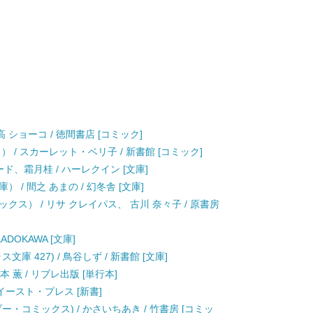
高 ショーコ / 徳間書店 [コミック]
 / スカーレット・ベリ子 / 新書館 [コミック]
ワード、霜月桂 / ハーレクイン [文庫]
/ 間之 あまの / 幻冬舎 [文庫]
ス） / リサ クレイパス、 古川 奈々子 / 原書房
ADOKAWA [文庫]
 427) / 鳥谷しず / 新書館 [文庫]
/ 岩本 薫 / リブレ出版 [単行本]
 イースト・プレス [新書]
・コミックス) / かさいちあき / 竹書房 [コミッ