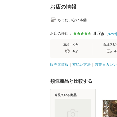
堂 [単行
お店の情報
もったいない本舗
4.7
お店の評価：
点
(
829
連絡・応対
配送スピ
4.7
4
販売者情報
支払い方法
営業日カレン
類似商品と比較する
今見ている商品