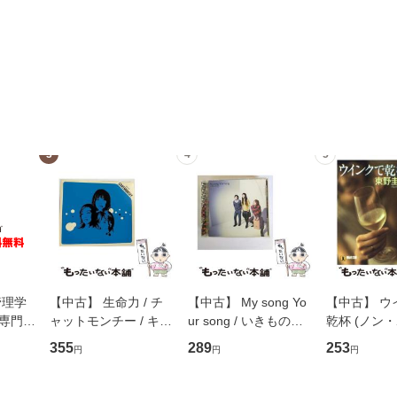
3
4
5
管理学
【中古】 生命力 / チ
【中古】 My song Yo
【中古】 ウ
専門職
ャットモンチー / キュ
ur song / いきものが
乾杯 (ノン
ントス
ーンレコード [CD]
かり / [CD]【メール便
ト) / 東野圭
355
289
253
円
円
円
(看護
【メール便送料無料】
送料無料】
社 [文庫]
 / 手
料無料】
 南江