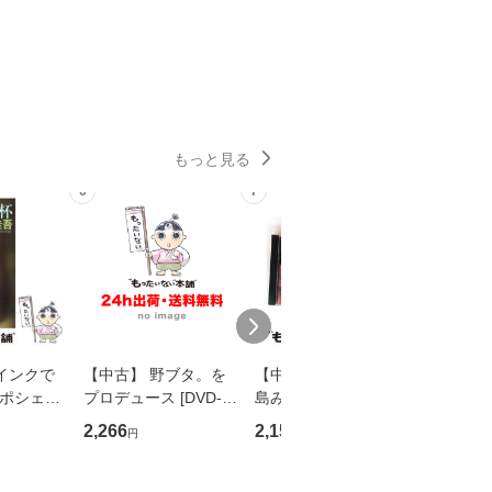
もっと見る
6
7
8
インクで
【中古】 野ブタ。を
【中古】 寒水魚 / 中
【中古】
・ポシェッ
プロデュース [DVD-B
島みゆき / [CD]【メー
カメムシ
吾 / 祥伝
OX] / バップ [DVD]
ル便送料無料】
語る / 
2,266
2,150
2,266
円
円
円
【メール便送
【メール便送料無料】
ワークい
会、吉田元重
夫 / 新評