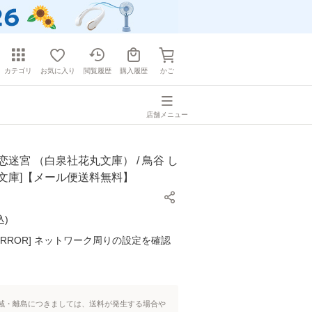
カテゴリ
お気に入り
閲覧履歴
購入履歴
かご
店舗メニュー
恋迷宮 （白泉社花丸文庫） / 鳥谷 し
社 [文庫]【メール便送料無料】
込
)
K ERROR] ネットワーク周りの設定を確認
域・離島につきましては、送料が発生する場合や