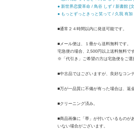
● 新世界恋愛革命 / 鳥谷 しず / 新書館 [
● もっとずっときっと笑って / 久我 有加 /
■通常２４時間以内に発送可能です。
■メール便は、１冊から送料無料です。
宅急便の場合、2,500円以上送料無料で
※「代引き」ご希望の方は宅急便をご選
■中古品ではございますが、良好なコン
■万が一品質に不備が有った場合は、返
■クリーニング済み。
■商品画像に「帯」が付いているものが
いない場合がございます。