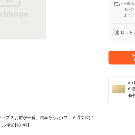
※一部地
表示の
ます。
ロット
a
行
条
プ 2 お前が一番、凶暴そうだ (ファミ通文庫) /
メール便送料無料】