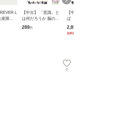
EVER L
【中古】 「意識」と
【中古】 耳をすませ
【中古】
生産限定
は何だろうか 脳の来
ば 〈2枚組〉 [DVD] /
も2時間
翔太×加藤
歴、知覚の錯誤 （講
ブエナ・ビスタ・ホー
めるよう
289
2,852
253
円
円
円
談社現代新書） / 下条
ム・エンターテイメン
計超入門！
送料無料
】
信輔 / 講談社 [新書]
ト [DVD]【メール便送
隆 / 高
【メール便送料無料】
料無料】
（ソフト
【メール
0