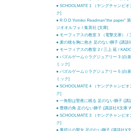
● SCHOOLMATE 1 （ヤングチャンピオ
ク]
● R.O.D Yomiko Readman”the p
ジオオルフェ / 集英社 [文庫]
● モーフィアスの教室 3 （電撃文庫） / 
● 麦の穂を胸に抱き 足のない獅子 (講談社X文庫 
● モーフィアスの教室 2 / 三上 延 / KADO
● パズルゲーム☆ラグジュアリー 3 (白泉
ミック]
● パズルゲーム☆ラグジュアリー 5 (白泉
ミック]
● SCHOOLMATE 4 （ヤングチャンピオ
ク]
● 一角獣は聖夜に眠る 足のない獅子 (講談社X文庫
● 豊穣の角 足のない獅子 (講談社X文庫 White
● SCHOOLMATE 3 （ヤングチャンピオ
ク]
● 裏切りの聖女 足のない獅子 (講談社X文庫 Whi