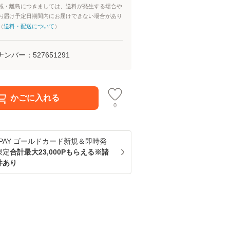
域・離島につきましては、送料が発生する場合や
お届け予定日期間内にお届けできない場合があり
（
送料・配送について
）
ナンバー：
527651291
かごに入れる
0
u PAY ゴールドカード新規＆即時発
限定
合計最大23,000Pもらえる※諸
件あり