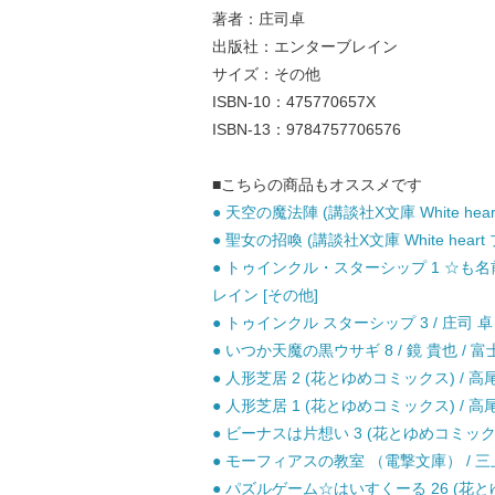
著者：庄司卓
出版社：エンターブレイン
サイズ：その他
ISBN-10：475770657X
ISBN-13：9784757706576
■こちらの商品もオススメです
● 天空の魔法陣 (講談社X文庫 White hear
● 聖女の招喚 (講談社X文庫 White heart
● トゥインクル・スターシップ 1 ☆も名前
レイン [その他]
● トゥインクル スターシップ 3 / 庄司 卓
● いつか天魔の黒ウサギ 8 / 鏡 貴也 / 富
● 人形芝居 2 (花とゆめコミックス) / 高尾
● 人形芝居 1 (花とゆめコミックス) / 高尾
● ビーナスは片想い 3 (花とゆめコミックス)
● モーフィアスの教室 （電撃文庫） / 三上 延
● パズルゲーム☆はいすくーる 26 (花とゆ