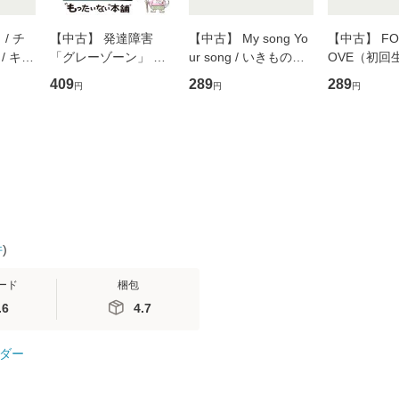
/ チ
【中古】 発達障害
【中古】 My song Yo
【中古】 FOR
/ キュ
「グレーゾーン」 そ
ur song / いきものが
OVE（初回
D]
の正しい理解と克服法
かり / [CD]【メール便
盤） / 清水
409
289
289
円
円
円
無料】
(SB新書 572) / 岡田尊
送料無料】
ミリヤ / [CD]【メール
司 / ＳＢクリエイティ
便送料無料
ブ [新書]【メール便送
料無料】
件
)
ード
梱包
.6
4.7
ダー