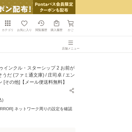
カテゴリ
お気に入り
閲覧履歴
購入履歴
かご
店舗メニュー
ゥインクル・スターシップ 2 お前が
だ (ファミ通文庫) / 庄司卓 / エン
 [その他]【メール便送料無料】
込
)
K ERROR] ネットワーク周りの設定を確認