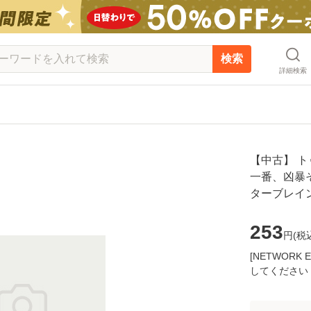
検索
詳細検索
【中古】 ト
一番、凶暴そう
ターブレイン
253
円(
税
[NETWOR
してください