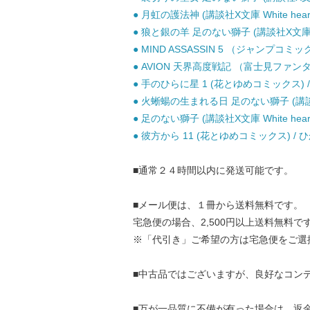
● 月虹の護法神 (講談社X文庫 White hear
● 狼と銀の羊 足のない獅子 (講談社X文庫 Whit
● MIND ASSASSIN 5 （ジャンプコミッ
● AVION 天界高度戦記 （富士見ファンタジ
● 手のひらに星 1 (花とゆめコミックス) /
● 火蜥蝪の生まれる日 足のない獅子 (講談社X文庫
● 足のない獅子 (講談社X文庫 White heart
● 彼方から 11 (花とゆめコミックス) / 
■通常２４時間以内に発送可能です。
■メール便は、１冊から送料無料です。
宅急便の場合、2,500円以上送料無料で
※「代引き」ご希望の方は宅急便をご選
■中古品ではございますが、良好なコン
■万が一品質に不備が有った場合は、返