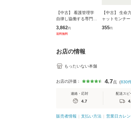
【中古】 看護管理学
【中古】 生命力 
自律し協働する専門職
ャットモンチー 
の看護マネジメントス
ーンレコード [C
3,862
355
円
円
キル 改訂第3版 (看護
【メール便送料
送料無料
学テキストNiCE) / 手
島恵 藤本幸三 / 南江
堂 [単行
お店の情報
もったいない本舗
4.7
お店の評価：
点
(
830
連絡・応対
配送スピ
4.7
4
販売者情報
支払い方法
営業日カレン