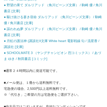
● 野望の果て ダルリアッド （角川ビーンズ文庫） / 駒崎 優 / 角川
書店 [文庫]
● 駆け抜ける蒼き宿命 ダルリアッド （角川ビーンズ文庫） / 駒崎
優 / 角川書店 [文庫]
● 謳われぬ夢 ダルリアッド （角川ビーンズ文庫） / 駒崎 優 / 角川
書店 [文庫]
● 月虹の護法神 (講談社X文庫 White heart 電影戦線 5) / 流星香 /
講談社 [文庫]
● SCHOOLMATE 3 （ヤングチャンピオン 烈コミックス） / あづ
ま ゆき / 秋田書店 [コミック]
■通常２４時間以内に発送可能です。
■メール便は、１冊から送料無料です。
宅急便の場合、2,500円以上送料無料です。
※「代引き」ご希望の方は宅急便をご選択下さい。
■中古品ではございますが、良好なコンディションです。