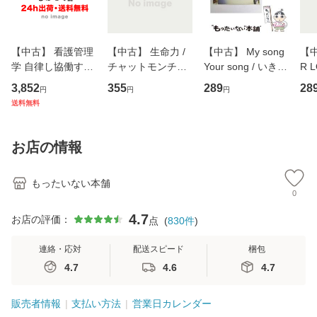
【中古】 看護管理
【中古】 生命力 /
【中古】 My song
【中
学 自律し協働する
チャットモンチー /
Your song / いきも
R 
専門職の看護マネ
キューンレコード
のがかり / [CD]
産限
3,852
355
289
28
円
円
円
ジメントスキル 改
[CD]【メール便送
【メール便送料無
翔太
送料無料
訂第3版 (看護学テ
料無料】
料】
[C
キストNiCE) / 手島
料
恵 藤本幸三 / 南江
お店の情報
堂 [単行
もったいない本舗
0
4.7
お店の評価：
点
(
830
件
)
連絡・応対
配送スピード
梱包
4.7
4.6
4.7
販売者情報
支払い方法
営業日カレンダー