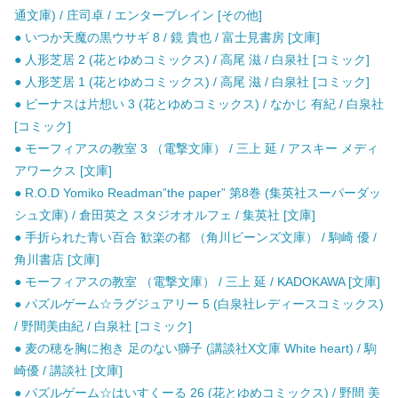
通文庫) / 庄司卓 / エンターブレイン [その他]
● いつか天魔の黒ウサギ 8 / 鏡 貴也 / 富士見書房 [文庫]
● 人形芝居 2 (花とゆめコミックス) / 高尾 滋 / 白泉社 [コミック]
● 人形芝居 1 (花とゆめコミックス) / 高尾 滋 / 白泉社 [コミック]
● ビーナスは片想い 3 (花とゆめコミックス) / なかじ 有紀 / 白泉社
[コミック]
● モーフィアスの教室 3 （電撃文庫） / 三上 延 / アスキー メディ
アワークス [文庫]
● R.O.D Yomiko Readman”the paper” 第8巻 (集英社スーパーダッ
シュ文庫) / 倉田英之 スタジオオルフェ / 集英社 [文庫]
● 手折られた青い百合 歓楽の都 （角川ビーンズ文庫） / 駒崎 優 /
角川書店 [文庫]
● モーフィアスの教室 （電撃文庫） / 三上 延 / KADOKAWA [文庫]
● パズルゲーム☆ラグジュアリー 5 (白泉社レディースコミックス)
/ 野間美由紀 / 白泉社 [コミック]
● 麦の穂を胸に抱き 足のない獅子 (講談社X文庫 White heart) / 駒
崎優 / 講談社 [文庫]
● パズルゲーム☆はいすくーる 26 (花とゆめコミックス) / 野間 美