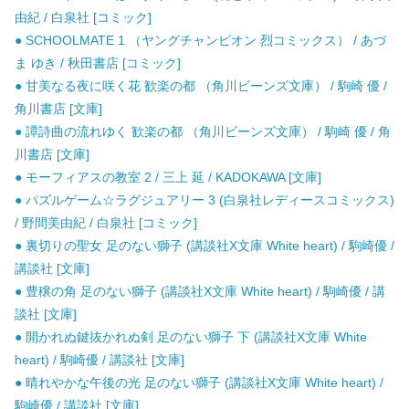
由紀 / 白泉社 [コミック]
● SCHOOLMATE 1 （ヤングチャンピオン 烈コミックス） / あづ
ま ゆき / 秋田書店 [コミック]
● 甘美なる夜に咲く花 歓楽の都 （角川ビーンズ文庫） / 駒崎 優 /
角川書店 [文庫]
● 譚詩曲の流れゆく 歓楽の都 （角川ビーンズ文庫） / 駒崎 優 / 角
川書店 [文庫]
● モーフィアスの教室 2 / 三上 延 / KADOKAWA [文庫]
● パズルゲーム☆ラグジュアリー 3 (白泉社レディースコミックス)
/ 野間美由紀 / 白泉社 [コミック]
● 裏切りの聖女 足のない獅子 (講談社X文庫 White heart) / 駒崎優 /
講談社 [文庫]
● 豊穣の角 足のない獅子 (講談社X文庫 White heart) / 駒崎優 / 講
談社 [文庫]
● 開かれぬ鍵抜かれぬ剣 足のない獅子 下 (講談社X文庫 White
heart) / 駒崎優 / 講談社 [文庫]
● 晴れやかな午後の光 足のない獅子 (講談社X文庫 White heart) /
駒崎優 / 講談社 [文庫]