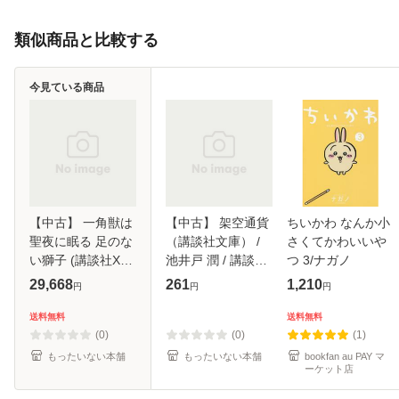
類似商品と比較する
今見ている商品
【中古】 一角獣は
【中古】 架空通貨
ちいかわ なんか小
聖夜に眠る 足のな
（講談社文庫） /
さくてかわいいや
い獅子 (講談社X文
池井戸 潤 / 講談社
つ 3/ナガノ
庫 White heart) /
[文庫]【メール便送
29,668
261
1,210
円
円
円
駒崎優 / 講談社 [文
料無料】
庫]【メール便送料
送料無料
送料無料
無料】
(0)
(0)
(1)
もったいない本舗
もったいない本舗
bookfan au PAY マ
ーケット店