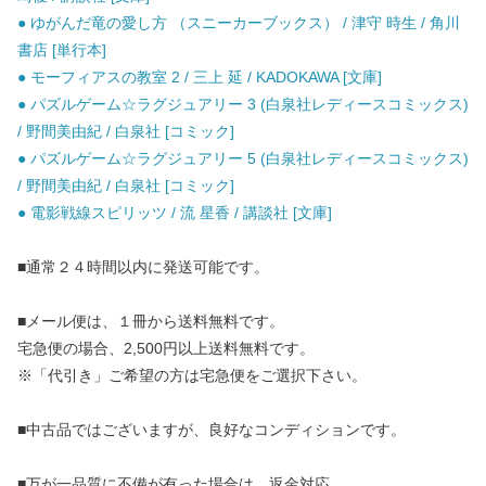
● ゆがんだ竜の愛し方 （スニーカーブックス） / 津守 時生 / 角川
書店 [単行本]
● モーフィアスの教室 2 / 三上 延 / KADOKAWA [文庫]
● パズルゲーム☆ラグジュアリー 3 (白泉社レディースコミックス)
/ 野間美由紀 / 白泉社 [コミック]
● パズルゲーム☆ラグジュアリー 5 (白泉社レディースコミックス)
/ 野間美由紀 / 白泉社 [コミック]
● 電影戦線スピリッツ / 流 星香 / 講談社 [文庫]
■通常２４時間以内に発送可能です。
■メール便は、１冊から送料無料です。
宅急便の場合、2,500円以上送料無料です。
※「代引き」ご希望の方は宅急便をご選択下さい。
■中古品ではございますが、良好なコンディションです。
■万が一品質に不備が有った場合は、返金対応。