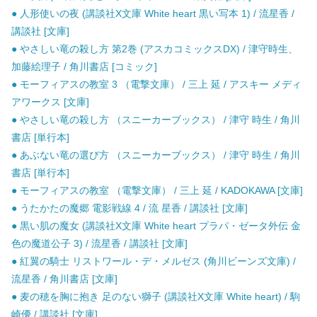
● 人形使いの夜 (講談社X文庫 White heart 黒い写本 1) / 流星香 /
講談社 [文庫]
● やさしい竜の殺し方 第2巻 (アスカコミックスDX) / 津守時生、
加藤絵理子 / 角川書店 [コミック]
● モーフィアスの教室 3 （電撃文庫） / 三上 延 / アスキー メディ
アワークス [文庫]
● やさしい竜の殺し方 （スニーカーブックス） / 津守 時生 / 角川
書店 [単行本]
● あぶない竜の選び方 （スニーカーブックス） / 津守 時生 / 角川
書店 [単行本]
● モーフィアスの教室 （電撃文庫） / 三上 延 / KADOKAWA [文庫]
● うたかたの魔郷 電影戦線 4 / 流 星香 / 講談社 [文庫]
● 黒い肌の魔女 (講談社X文庫 White heart プラパ・ゼータ外伝 金
色の魔道公子 3) / 流星香 / 講談社 [文庫]
● 紅翼の騎士 リストワール・デ・メルゼス (角川ビーンズ文庫) /
流星香 / 角川書店 [文庫]
● 麦の穂を胸に抱き 足のない獅子 (講談社X文庫 White heart) / 駒
崎優 / 講談社 [文庫]