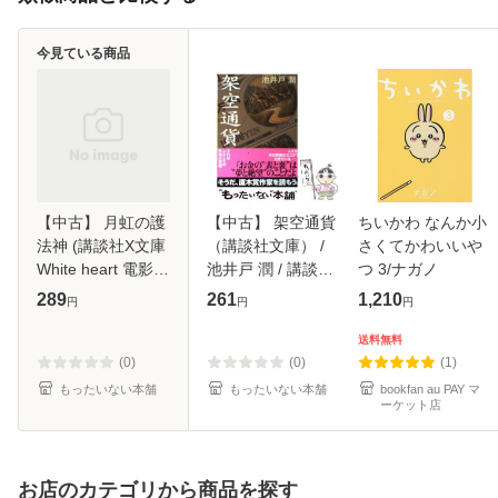
今見ている商品
【中古】 月虹の護
【中古】 架空通貨
ちいかわ なんか小
法神 (講談社X文庫
（講談社文庫） /
さくてかわいいや
White heart 電影戦
池井戸 潤 / 講談社
つ 3/ナガノ
線 5) / 流星香 / 講
[文庫]【メール便送
289
261
1,210
円
円
円
談社 [文庫]【メー
料無料】
ル便送料無料】
送料無料
(0)
(0)
(1)
もったいない本舗
もったいない本舗
bookfan au PAY マ
ーケット店
お店のカテゴリから商品を探す