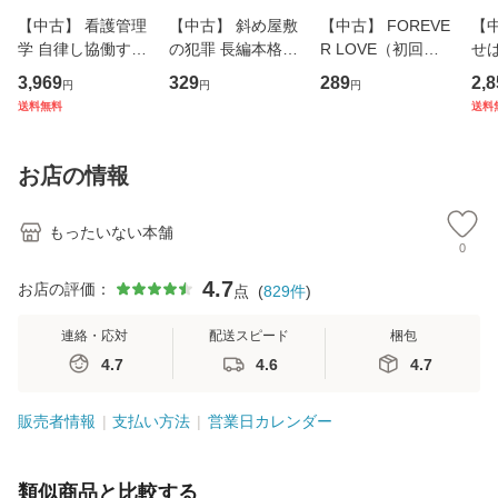
【中古】 看護管理
【中古】 斜め屋敷
【中古】 FOREVE
【
学 自律し協働する
の犯罪 長編本格推
R LOVE（初回生
せば
専門職の看護マネ
理小説 (光文社文
産限定盤） / 清水
VD
3,969
329
289
2,8
円
円
円
ジメントスキル 改
庫) / 島田荘司 / 光
翔太×加藤ミリヤ /
タ
送料無料
送料
訂第3版 (看護学テ
文社 [文庫]【メー
[CD]【メール便送
ター
キストNiCE) / 手島
ル便送料無料】
料無料】
VD
恵 藤本幸三 / 南江
料
お店の情報
堂 [単行
もったいない本舗
0
4.7
お店の評価：
点
(
829
件
)
連絡・応対
配送スピード
梱包
4.7
4.6
4.7
販売者情報
支払い方法
営業日カレンダー
類似商品と比較する