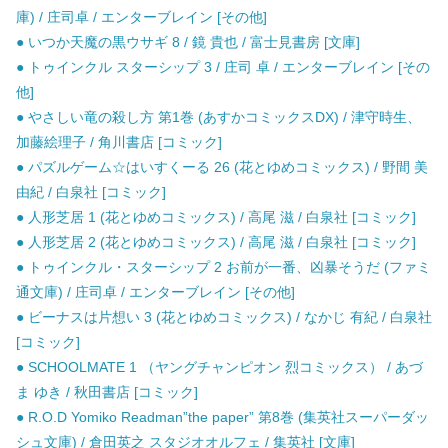
庫) / 庄司卓 / エンターブレイン [その他]
● いつか天魔の黒ウサギ 8 / 鏡 貴也 / 富士見書房 [文庫]
● トゥインクル スターシップ 3 / 庄司 卓 / エンターブレイン [その
他]
● やさしい竜の殺し方 第1巻 (あすかコミックスDX) / 津守時生、
加藤絵理子 / 角川書店 [コミック]
● パズルゲーム☆はいすくーる 26 (花とゆめコミックス) / 野間 美
由紀 / 白泉社 [コミック]
● 人形芝居 1 (花とゆめコミックス) / 高尾 滋 / 白泉社 [コミック]
● 人形芝居 2 (花とゆめコミックス) / 高尾 滋 / 白泉社 [コミック]
● トゥインクル・スターシップ 2 お前が一番、凶暴そうだ (ファミ
通文庫) / 庄司卓 / エンターブレイン [その他]
● ビーナスは片想い 3 (花とゆめコミックス) / なかじ 有紀 / 白泉社
[コミック]
● SCHOOLMATE 1 （ヤングチャンピオン 烈コミックス） / あづ
ま ゆき / 秋田書店 [コミック]
● R.O.D Yomiko Readman”the paper” 第8巻 (集英社スーパーダッ
シュ文庫) / 倉田英之 スタジオオルフェ / 集英社 [文庫]