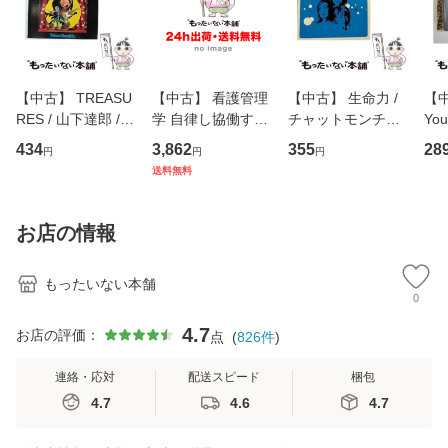
【中古】 TREASU
【中古】 看護管理
【中古】 生命力 /
【中
RES / 山下達郎 /
学 自律し協働する
チャットモンチー /
You
イーストウエス
専門職の看護マネ
キューンレコード
のがか
434
3,862
355
28
円
円
円
ト・ジャパン [CD]
ジメントスキル 改
[CD]【メール便送
【
送料無料
【メール便送料無
訂第3版 (看護学テ
料無料】
料
料】
キストNiCE) / 手島
恵 藤本幸三 / 南江
お店の情報
堂 [単行
もったいない本舗
0
4.7
お店の評価：
点
(
826
件
)
連絡・応対
配送スピード
梱包
4.7
4.6
4.7