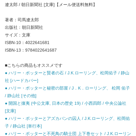
遼太郎 / 朝日新聞社 [文庫]【メール便送料無料】
著者：司馬遼太郎
出版社：朝日新聞社
サイズ：文庫
ISBN-10：4022641681
ISBN-13：9784022641687
■こちらの商品もオススメです
● ハリー・ポッターと賢者の石 / J.K.ローリング、松岡佑子 / 静山
社 [ハードカバー]
● ハリー・ポッターと秘密の部屋 / J．K．ローリング、 松岡 佑子
/ 静山社 [その他]
● 開国と攘夷 (中公文庫, 日本の歴史 19) / 小西四郎 / 中央公論社
[文庫]
● ハリー・ポッターとアズカバンの囚人 / J.K.ローリング、松岡佑
子 / 静山社 [単行本]
● ハリー・ポッターと不死鳥の騎士団 上下巻セット / J.K.ローリン