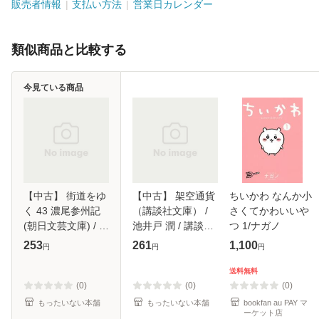
販売者情報
支払い方法
営業日カレンダー
類似商品と比較する
今見ている商品
【中古】 街道をゆ
【中古】 架空通貨
ちいかわ なんか小
く 43 濃尾参州記
（講談社文庫） /
さくてかわいいや
(朝日文芸文庫) / 司
池井戸 潤 / 講談社
つ 1/ナガノ
馬遼太郎 / 朝日新
[文庫]【メール便送
253
261
1,100
円
円
円
聞社 [文庫]【メー
料無料】
ル便送料無料】
送料無料
(0)
(0)
(0)
もったいない本舗
もったいない本舗
bookfan au PAY マ
ーケット店