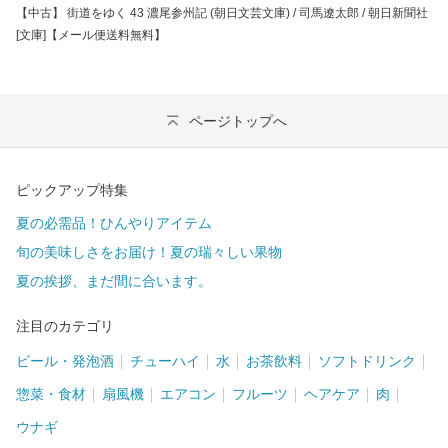
【中古】 街道をゆく 43 濃尾参州記 (朝日文芸文庫) / 司馬遼太郎 / 朝日新聞社
[文庫]【メール便送料無料】
ページトップへ
ピックアップ特集
夏の必需品！ひんやりアイテム
旬の美味しさをお届け！夏の瑞々しい果物
夏の挨拶、まだ間に合います。
注目のカテゴリ
ビール・発泡酒
チューハイ
水
お茶飲料
ソフトドリンク
惣菜・食材
扇風機
エアコン
フルーツ
ヘアケア
肉
ウナギ