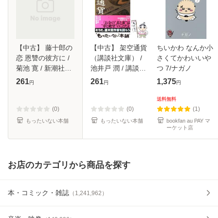
【中古】 藤十郎の
【中古】 架空通貨
ちいかわ なんか小
恋 恩讐の彼方に /
（講談社文庫） /
さくてかわいいや
菊池 寛 / 新潮社
池井戸 潤 / 講談社
つ 7/ナガノ
[文庫]【メール便送
[文庫]【メール便送
261
261
1,375
円
円
円
料無料】
料無料】
送料無料
(0)
(0)
(1)
もったいない本舗
もったいない本舗
bookfan au PAY マ
ーケット店
お店のカテゴリから商品を探す
本・コミック・雑誌
（
1,241,962
）