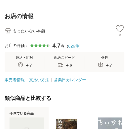
【メール便送料無
訂第3版 (看護学テ
料無料】
料
料】
キストNiCE) / 手島
恵 藤本幸三 / 南江
お店の情報
堂 [単行
もったいない本舗
0
4.7
お店の評価：
点
(
826
件
)
連絡・応対
配送スピード
梱包
4.7
4.6
4.7
販売者情報
支払い方法
営業日カレンダー
類似商品と比較する
今見ている商品