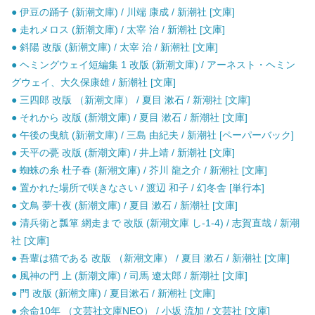
● 伊豆の踊子 (新潮文庫) / 川端 康成 / 新潮社 [文庫]
● 走れメロス (新潮文庫) / 太宰 治 / 新潮社 [文庫]
● 斜陽 改版 (新潮文庫) / 太宰 治 / 新潮社 [文庫]
● ヘミングウェイ短編集 1 改版 (新潮文庫) / アーネスト・ヘミン
グウェイ、大久保康雄 / 新潮社 [文庫]
● 三四郎 改版 （新潮文庫） / 夏目 漱石 / 新潮社 [文庫]
● それから 改版 (新潮文庫) / 夏目 漱石 / 新潮社 [文庫]
● 午後の曳航 (新潮文庫) / 三島 由紀夫 / 新潮社 [ペーパーバック]
● 天平の甍 改版 (新潮文庫) / 井上靖 / 新潮社 [文庫]
● 蜘蛛の糸 杜子春 (新潮文庫) / 芥川 龍之介 / 新潮社 [文庫]
● 置かれた場所で咲きなさい / 渡辺 和子 / 幻冬舎 [単行本]
● 文鳥 夢十夜 (新潮文庫) / 夏目 漱石 / 新潮社 [文庫]
● 清兵衛と瓢箪 網走まで 改版 (新潮文庫 し-1-4) / 志賀直哉 / 新潮
社 [文庫]
● 吾輩は猫である 改版 （新潮文庫） / 夏目 漱石 / 新潮社 [文庫]
● 風神の門 上 (新潮文庫) / 司馬 遼太郎 / 新潮社 [文庫]
● 門 改版 (新潮文庫) / 夏目漱石 / 新潮社 [文庫]
● 余命10年 （文芸社文庫NEO） / 小坂 流加 / 文芸社 [文庫]