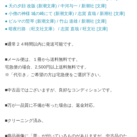
● 天の夕顔 改版 (新潮文庫) / 中河与一 / 新潮社 [文庫]
● 小僧の神様 城の崎にて (新潮文庫) / 志賀 直哉 / 新潮社 [文庫]
● ビルマの竪琴 (新潮文庫) / 竹山 道雄 / 新潮社 [文庫]
● 暗夜行路 （旺文社文庫） / 志賀 直哉 / 旺文社 [文庫]
■通常２４時間以内に発送可能です。
■メール便は、１冊から送料無料です。
宅急便の場合、2,500円以上送料無料です。
※「代引き」ご希望の方は宅急便をご選択下さい。
■中古品ではございますが、良好なコンディションです。
■万が一品質に不備が有った場合は、返金対応。
■クリーニング済み。
■商品画像に「帯」が付いているものがありますが、中古品のた