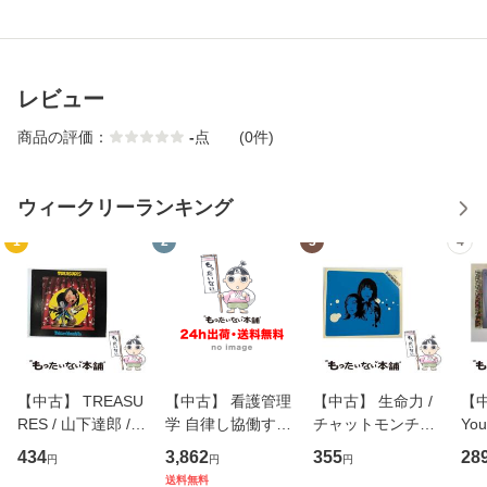
レビュー
商品の評価：
-
点
(0件)
ウィークリーランキング
1
2
3
4
【中古】 TREASU
【中古】 看護管理
【中古】 生命力 /
【中
RES / 山下達郎 /
学 自律し協働する
チャットモンチー /
You
イーストウエス
専門職の看護マネ
キューンレコード
のがか
434
3,862
355
28
円
円
円
ト・ジャパン [CD]
ジメントスキル 改
[CD]【メール便送
【
送料無料