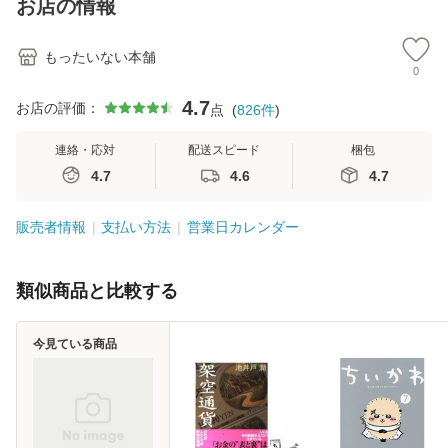
お店の情報
堂 [単行
もったいない本舗
0
4.7
お店の評価：
点
(
826
件
)
連絡・応対
配送スピード
梱包
4.7
4.6
4.7
販売者情報
支払い方法
営業日カレンダー
類似商品と比較する
今見ている商品