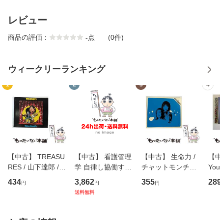
レビュー
商品の評価：
-
点
(0件)
ウィークリーランキング
1
2
3
4
【中古】 TREASU
【中古】 看護管理
【中古】 生命力 /
【中
RES / 山下達郎 /
学 自律し協働する
チャットモンチー /
You
イーストウエス
専門職の看護マネ
キューンレコード
のがか
434
3,862
355
28
円
円
円
ト・ジャパン [CD]
ジメントスキル 改
[CD]【メール便送
【
送料無料
【メール便送料無
訂第3版 (看護学テ
料無料】
料
料】
キストNiCE) / 手島
恵 藤本幸三 / 南江