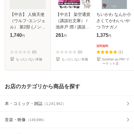
【中古】 人狼天使
【中古】 架空通貨
ちいかわ なんか小
（ウルフ･エンジェ
（講談社文庫） /
さくてかわいいや
ル） 第2部 (ノン
池井戸 潤 / 講談社
つ 7/ナガノ
ノベル) / 平井 和正
[文庫]【メール便送
1,740
261
1,375
円
円
円
/ 祥伝社 [新書]【メ
料無料】
ール便送料無料】
送料無料
(0)
(0)
(1)
もったいない本舗
もったいない本舗
bookfan au PAY マ
ーケット店
お店のカテゴリから商品を探す
本・コミック・雑誌
（
1,241,962
）
音楽・映像
（
149,996
）