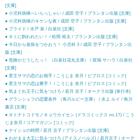
[文庫]
● 小児科病棟へいらっしゃい / 成田 空子 / プランタン出版 [文庫]
● 小児科病棟のキケンな夜 / 成田 空子 / プランタン出版 [文庫]
● プライド / 水戸 泉 / 白泉社 [文庫]
● キミに飼われたい！ / 松岡 裕太 / プランタン出版 [文庫]
● 今日から仮病をつかおう！ 小児科 3 / 成田 空子 / プランタン出
版 [文庫]
● 危険がどうしたっ！ （白泉社花丸文庫） / 斑鳩 サハラ / 白泉社
[文庫]
● 君主サマの恋のお相手 / こうじま 奈月 / ビブロス [コミック]
● 君主サマの恋は勝手！ / こうじま 奈月 / ビブロス [コミック]
● 気まぐれ王子に気をつけろ / 若月 京子 / オークラ出版 [単行本]
● グランシェフの恋愛条件 （角川ルビー文庫） / 水上 ルイ / 角川
書店 [文庫]
● オトナトコドモノキョウカイセン (ドラコミックス no.17) / こう
じま奈月 / コアマガジン [コミック]
● ナイショの時間 / 若月 京子 / プランタン出版 [文庫]
● わがまま大王に気をつけろ (アイスノベルズ) / 若月京子 / オーク