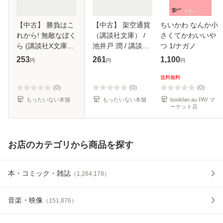
【中古】 勝負はこ
【中古】 架空通貨
ちいかわ なんか小
れから! 無敵なぼく
（講談社文庫） /
さくてかわいいや
ら (講談社X文庫
池井戸 潤 / 講談社
つ 1/ナガノ
White heart) / 成田
[文庫]【メール便送
253
261
1,100
円
円
円
空子 / 講談社 [文
料無料】
庫]【メール便送料
送料無料
無料】
(0)
(0)
(0)
もったいない本舗
もったいない本舗
bookfan au PAY マ
ーケット店
お店のカテゴリから商品を探す
本・コミック・雑誌
（
1,264,178
）
音楽・映像
（
151,876
）