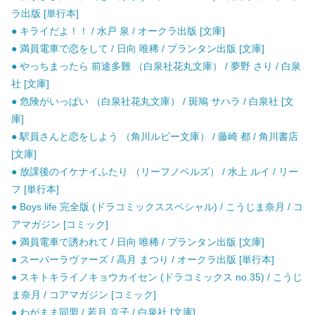
ラ出版 [単行本]
● キライだよ！！ / 水戸 泉 / オークラ出版 [文庫]
● 満員電車で恋をして / 日向 唯稀 / プランタン出版 [文庫]
● やっちまったら 前途多難 （白泉社花丸文庫） / 夢野 さり / 白泉
社 [文庫]
● 危険がいっぱい （白泉社花丸文庫） / 斑鳩 サハラ / 白泉社 [文
庫]
● 駅員さんと恋をしよう （角川ルビー文庫） / 藤崎 都 / 角川書店
[文庫]
● 放課後のイケナイふたり （リーフノベルズ） / 水上 ルイ / リー
フ [単行本]
● Boys life 完全版 (ドラコミックススペシャル) / こうじま奈月 / コ
アマガジン [コミック]
● 満員電車で誘われて / 日向 唯稀 / プランタン出版 [文庫]
● スーパーラヴァーズ / 高月 まつり / オークラ出版 [単行本]
● スキトキライノキョウカイセン (ドラコミックス no.35) / こうじ
ま奈月 / コアマガジン [コミック]
● わがまま同盟 / 若月 京子 / 白泉社 [文庫]