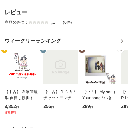
レビュー
商品の評価：
-
点
(0件)
ウィークリーランキング
1
2
3
4
【中古】 看護管理
【中古】 生命力 /
【中古】 My song
【中
学 自律し協働する
チャットモンチー /
Your song / いきも
R 
専門職の看護マネ
キューンレコード
のがかり / [CD]
産限
3,852
355
289
28
円
円
円
ジメントスキル 改
[CD]【メール便送
【メール便送料無
翔太
送料無料
訂第3版 (看護学テ
料無料】
料】
[C
キストNiCE) / 手島
料
恵 藤本幸三 / 南江