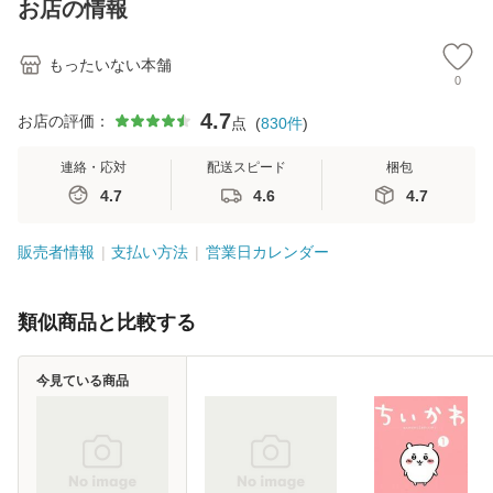
お店の情報
堂 [単行
もったいない本舗
0
4.7
お店の評価：
点
(
830
件
)
連絡・応対
配送スピード
梱包
4.7
4.6
4.7
販売者情報
支払い方法
営業日カレンダー
類似商品と比較する
今見ている商品