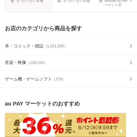
もったいない本舗
もったいない本舗
bookfan au PAY マ
ーケット店
お店のカテゴリから商品を探す
本・コミック・雑誌
（
1,251,035
）
音楽・映像
（
150,153
）
ゲーム機・ゲームソフト
（
279
）
au PAY マーケット
のおすすめ