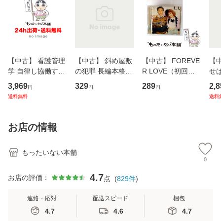
【中古】 看護管理
【中古】 斜め屋敷
【中古】 FOREVE
【
学 自律し協働する
の犯罪 長編本格推
R LOVE（初回生
せば
専門職の看護マネ
理小説 (光文社文
産限定盤） / 清水
VD
3,969
329
289
2,8
円
円
円
ジメントスキル 改
庫) / 島田荘司 / 光
翔太×加藤ミリヤ /
タ
送料無料
送料
訂第3版 (看護学テ
文社 [文庫]【メー
[CD]【メール便送
ター
キストNiCE) / 手島
ル便送料無料】
料無料】
VD
恵 藤本幸三 / 南江
料
お店の情報
堂 [単行
もったいない本舗
0
4.7
お店の評価：
点
(
829
件
)
連絡・応対
配送スピード
梱包
4.7
4.6
4.7