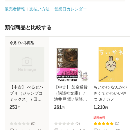
販売者情報
支払い方法
営業日カレンダー
類似商品と比較する
今見ている商品
【中古】 べるぜバ
【中古】 架空通貨
ちいかわ なんか小
ブ 4 （ジャンプコ
（講談社文庫） /
さくてかわいいや
ミックス） / 田村
池井戸 潤 / 講談社
つ 3/ナガノ
隆平 / 集英社 [コミ
[文庫]【メール便送
253
261
1,210
円
円
円
ック]【メール便送
料無料】
料無料】
送料無料
(0)
(0)
(1)