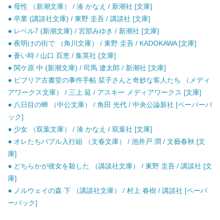
● 母性 （新潮文庫） / 湊 かなえ / 新潮社 [文庫]
● 卒業 (講談社文庫) / 東野 圭吾 / 講談社 [文庫]
● レベル7 (新潮文庫) / 宮部みゆき / 新潮社 [文庫]
● 夜明けの街で （角川文庫） / 東野 圭吾 / KADOKAWA [文庫]
● 蒼い時 / 山口 百恵 / 集英社 [文庫]
● 関ケ原 中 (新潮文庫) / 司馬 遼太郎 / 新潮社 [文庫]
● ビブリア古書堂の事件手帖 栞子さんと奇妙な客人たち （メディ
アワークス文庫） / 三上 延 / アスキー メディアワークス [文庫]
● 八日目の蝉 （中公文庫） / 角田 光代 / 中央公論新社 [ペーパーバ
ック]
● 少女 （双葉文庫） / 湊 かなえ / 双葉社 [文庫]
● オレたちバブル入行組 （文春文庫） / 池井戸 潤 / 文藝春秋 [文
庫]
● どちらかが彼女を殺した （講談社文庫） / 東野 圭吾 / 講談社 [文
庫]
● ノルウェイの森 下 （講談社文庫） / 村上 春樹 / 講談社 [ペーパ
ーバック]