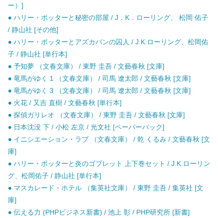
ー）]
● ハリー・ポッターと秘密の部屋 / J．K．ローリング、 松岡 佑子
/ 静山社 [その他]
● ハリー・ポッターとアズカバンの囚人 / J.K.ローリング、松岡佑
子 / 静山社 [単行本]
● 予知夢 （文春文庫） / 東野 圭吾 / 文藝春秋 [文庫]
● 竜馬がゆく 1 （文春文庫） / 司馬 遼太郎 / 文藝春秋 [文庫]
● 竜馬がゆく 3 （文春文庫） / 司馬 遼太郎 / 文藝春秋 [文庫]
● 火花 / 又吉 直樹 / 文藝春秋 [単行本]
● 探偵ガリレオ （文春文庫） / 東野 圭吾 / 文藝春秋 [文庫]
● 日本沈没 下 / 小松 左京 / 光文社 [ペーパーバック]
● イニシエーション・ラブ （文春文庫） / 乾 くるみ / 文藝春秋 [文
庫]
● ハリー・ポッターと炎のゴブレット 上下巻セット / J.K.ローリン
グ、松岡佑子 / 静山社 [単行本]
● マスカレード・ホテル （集英社文庫） / 東野 圭吾 / 集英社 [文
庫]
● 伝える力 (PHPビジネス新書) / 池上 彰 / PHP研究所 [新書]