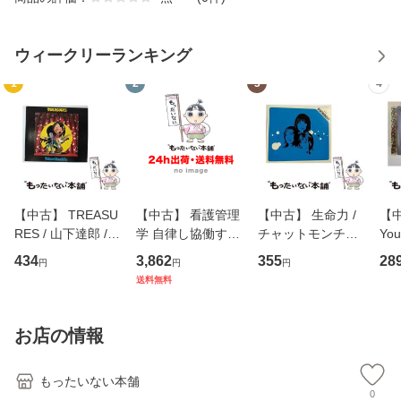
ウィークリーランキング
1
2
3
4
【中古】 TREASU
【中古】 看護管理
【中古】 生命力 /
【中
RES / 山下達郎 /
学 自律し協働する
チャットモンチー /
You
イーストウエス
専門職の看護マネ
キューンレコード
のがか
434
3,862
355
28
円
円
円
ト・ジャパン [CD]
ジメントスキル 改
[CD]【メール便送
【
送料無料
【メール便送料無
訂第3版 (看護学テ
料無料】
料
料】
キストNiCE) / 手島
恵 藤本幸三 / 南江
お店の情報
堂 [単行
もったいない本舗
0