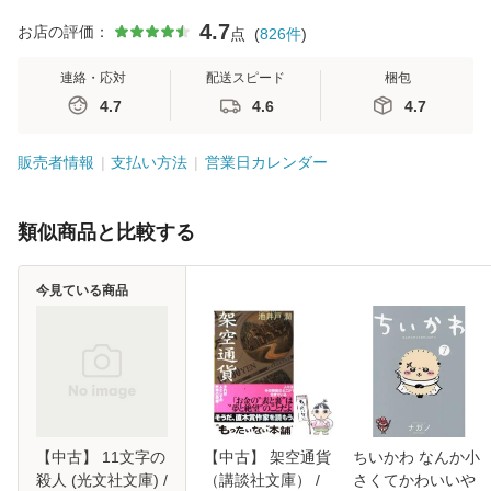
4.7
お店の評価：
点
(
826
件
)
連絡・応対
配送スピード
梱包
4.7
4.6
4.7
販売者情報
支払い方法
営業日カレンダー
類似商品と比較する
今見ている商品
【中古】 11文字の
【中古】 架空通貨
ちいかわ なんか小
殺人 (光文社文庫) /
（講談社文庫） /
さくてかわいいや