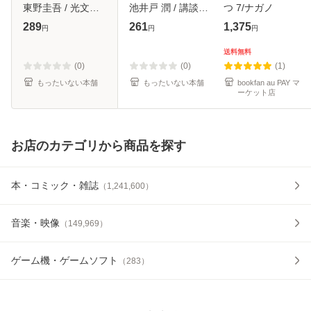
東野圭吾 / 光文社
池井戸 潤 / 講談社
つ 7/ナガノ
[その他]【メール便
[文庫]【メール便送
289
261
1,375
円
円
円
送料無料】
料無料】
送料無料
(0)
(0)
(1)
もったいない本舗
もったいない本舗
bookfan au PAY マ
ーケット店
お店のカテゴリから商品を探す
本・コミック・雑誌
（
1,241,600
）
音楽・映像
（
149,969
）
ゲーム機・ゲームソフト
（
283
）