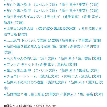
● 星から来た船 上 （コバルト文庫） / 新井 素子 / 集英社 [文庫]
● 星から来た船 下 （コバルト文庫） / 新井 素子 / 集英社 [文庫]
● 新井素子のサイエンス・オデッセイ （新潮文庫） / 新井 素子 /
新潮社 [文庫]
● 土曜日は殺意の日 （KOSAIDO BLUE BOOKS） / 赤川 次郎 / 廣
済堂出版 [新書]
● ……絶句 下 (ハヤカワ文庫 JA 238) / 新井素子 / 早川書房 [文庫]
● 新婚物語 3 傍若無人な冷蔵庫 (角川文庫) / 新井素子 / 角川書店
[文庫]
● もとちゃんの痛い話 （角川文庫） / 新井 素子 / 角川書店 [文庫]
● ブラック キャット 1 / 新井 素子 / 集英社 [文庫]
● 星から来た船 中 （コバルト文庫） / 新井 素子 / 集英社 [文庫]
● チョコレートゲーム （講談社文庫） / 岡嶋 二人 / 講談社 [文庫]
● 新井素子の未知との遭遇 （講談社文庫） / 新井 素子 / 講談社 [文
庫]
● 新婚物語 2 引っ越し貧乏 (角川文庫) / 新井素子 / 角川書店 [文庫]
■通常２４時間以内に発送可能です。