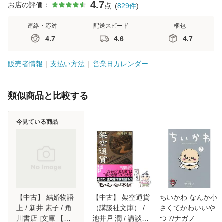
4.7
お店の評価：
点
(
829
件
)
連絡・応対
配送スピード
梱包
4.7
4.6
4.7
販売者情報
支払い方法
営業日カレンダー
類似商品と比較する
今見ている商品
【中古】 結婚物語
【中古】 架空通貨
ちいかわ なんか小
上 / 新井 素子 / 角
（講談社文庫） /
さくてかわいいや
川書店 [文庫]【メ
池井戸 潤 / 講談社
つ 7/ナガノ