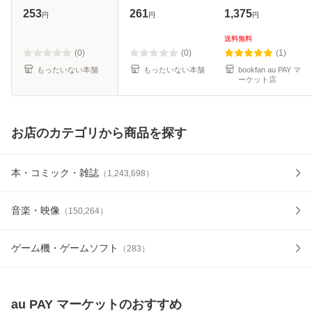
ール便送料無料】
[文庫]【メール便送
253
261
1,375
円
円
円
料無料】
送料無料
(0)
(0)
(1)
もったいない本舗
もったいない本舗
bookfan au PAY マ
ーケット店
お店のカテゴリから商品を探す
本・コミック・雑誌
（
1,243,698
）
音楽・映像
（
150,264
）
ゲーム機・ゲームソフト
（
283
）
au PAY マーケット
のおすすめ