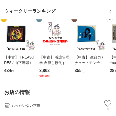
ウィークリーランキング
1
2
3
4
【中古】 TREASU
【中古】 看護管理
【中古】 生命力 /
【中
RES / 山下達郎 /
学 自律し協働する
チャットモンチー /
You
イーストウエス
専門職の看護マネ
キューンレコード
のがか
434
3,862
355
28
円
円
円
ト・ジャパン [CD]
ジメントスキル 改
[CD]【メール便送
【
送料無料
【メール便送料無
訂第3版 (看護学テ
料無料】
料
料】
キストNiCE) / 手島
恵 藤本幸三 / 南江
お店の情報
堂 [単行
もったいない本舗
0