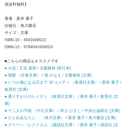
便送料無料】
著者：新井 素子
出版社：角川書店
サイズ：文庫
ISBN-10：4041600022
ISBN-13：9784041600023
■こちらの商品もオススメです
● 火花 / 又吉 直樹 / 文藝春秋 [単行本]
● 望郷 （文春文庫） / 湊 かなえ / 文藝春秋 [文庫]
● いつか猫になる日まで SFコメディ （集英社文庫） / 新井 素子 /
集英社 [文庫]
● 通りすがりのレイディ （集英社文庫） / 新井 素子 / 集英社 [文
庫]
● 十二人の手紙 （中公文庫） / 井上 ひさし / 中央公論新社 [文庫]
● ひとめあなたに… （角川文庫） / 新井 素子 / 角川書店 [文庫]
● グリーン・レクイエム （講談社文庫） / 新井 素子 / 講談社 [文