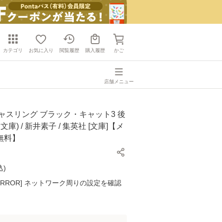
カテゴリ
お気に入り
閲覧履歴
購入履歴
かご
店舗メニュー
ャスリング ブラック・キャット3 後
文庫) / 新井素子 / 集英社 [文庫]【メ
無料】
込
)
K ERROR] ネットワーク周りの設定を確認