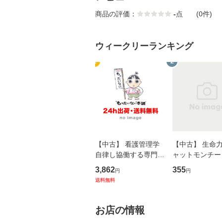
商品の評価：
-
点
(0件)
ウィークリーランキング
1
2
【中古】 看護管理学
【中古】 生命力 
自律し協働する専門職
ャットモンチー 
の看護マネジメントス
ーンレコード [C
3,862
355
円
円
キル 改訂第3版 (看護
【メール便送料
送料無料
学テキストNiCE) / 手
島恵 藤本幸三 / 南江
堂 [単行
お店の情報