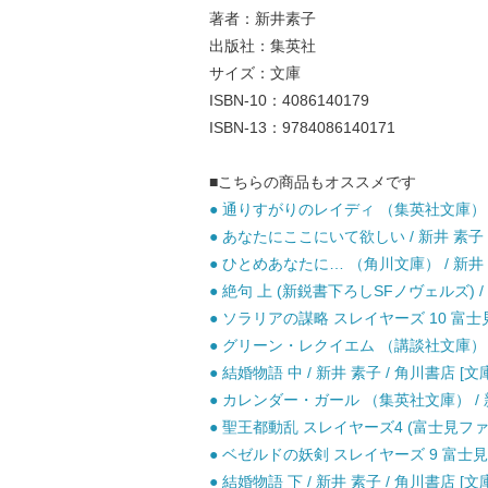
著者：新井素子
出版社：集英社
サイズ：文庫
ISBN-10：4086140179
ISBN-13：9784086140171
■こちらの商品もオススメです
● 通りすがりのレイディ （集英社文庫） / 
● あなたにここにいて欲しい / 新井 素子 
● ひとめあなたに… （角川文庫） / 新井 素
● 絶句 上 (新鋭書下ろしSFノヴェルズ) /
● ソラリアの謀略 スレイヤーズ 10 富士見
● グリーン・レクイエム （講談社文庫） / 
● 結婚物語 中 / 新井 素子 / 角川書店 [文
● カレンダー・ガール （集英社文庫） / 新
● 聖王都動乱 スレイヤーズ4 (富士見ファン
● ベゼルドの妖剣 スレイヤーズ 9 富士見フ
● 結婚物語 下 / 新井 素子 / 角川書店 [文