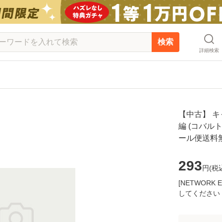
検索
詳細検索
【中古】 キ
編 (コバルト
ール便送料
293
円(
税
[NETWOR
してください