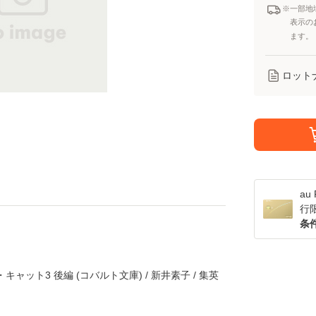
※一部地
表示の
ます。
ロット
a
行
条
ャット3 後編 (コバルト文庫) / 新井素子 / 集英