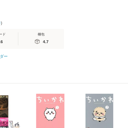
件
)
ード
梱包
.6
4.7
ダー