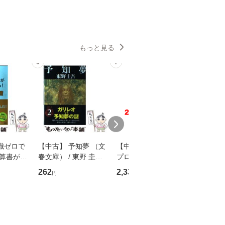
もっと見る
6
7
8
識ゼロで
【中古】 予知夢 （文
【中古】 野ブタ。を
【中古】 
決算書が読
春文庫） / 東野 圭吾 /
プロデュース [DVD-B
島みゆき / [CD]【
る！ 会
文藝春秋 [文庫]【メー
OX] / バップ [DVD]
ル便送料
262
2,335
2,150
円
円
円
 佐伯 良
ル便送料無料】
【メール便送料無料】
店 [単行本
ー）]
送