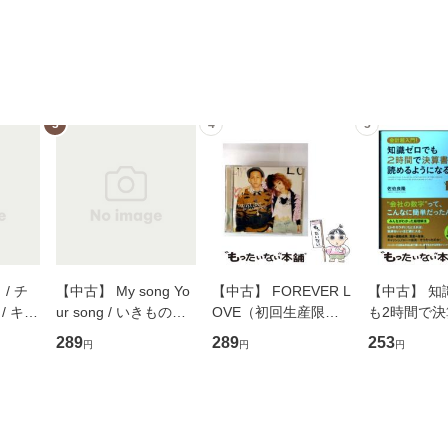
3
4
5
/ チ
【中古】 My song Yo
【中古】 FOREVER L
【中古】 知
/ キュ
ur song / いきものが
OVE（初回生産限定
も2時間で
D]
かり / [CD]【メール便
盤） / 清水翔太×加藤
めるようにな
289
289
253
円
円
円
無料】
送料無料】
ミリヤ / [CD]【メール
計超入門！ /
便送料無料】
隆 / 高橋書
（ソフトカバ
【メール便