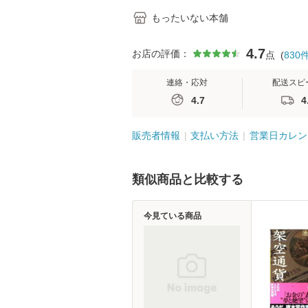
もったいない本舗
4.7
お店の評価：
点
(
830
連絡・応対
配送スピ
4.7
4
販売者情報
支払い方法
営業日カレン
類似商品と比較する
今見ている商品