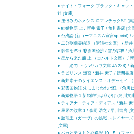
● ナイト・フォーク ブラック・キャット2 
社 [文庫]
● 逆恨みのネメシス ロマンチックSF (集英社文庫
● 結婚物語 上 / 新井 素子 / 角川書店 [文
● 台湾論 (新ゴーマニズム宣言special) /
● 二分割幽霊綺譚 （講談社文庫） / 新井 素
● 骸骨を乞う 彩雲国秘抄 / 雪乃紗衣 / 角
● 星から来た船 上 （コバルト文庫） / 新井
● ……絶句 下 (ハヤカワ文庫 JA 238) / 
● ラビリンス 迷宮 / 新井 素子 / 徳間書
● 新井素子のサイエンス・オデッセイ （新潮
● 彩雲国物語 朱にまじわれば紅 （角川ビーン
● 新婚物語 1 新婚旅行は命がけ (角川文庫)
● ディアナ・ディア・ディアス / 新井 素子
● 星界の紋章 1 / 森岡 浩之 / 早川書房 [文
● 魔竜王（ガーヴ）の挑戦 スレイヤーズ 7
[文庫]
● バカとテストと召喚獣 10．5 （ファミ通文庫