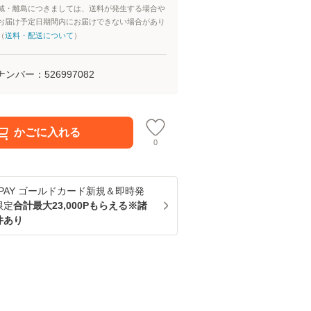
域・離島につきましては、送料が発生する場合や
お届け予定日期間内にお届けできない場合があり
（
送料・配送について
）
ナンバー：
526997082
かごに入れる
0
u PAY ゴールドカード新規＆即時発
限定
合計最大23,000Pもらえる※諸
件あり