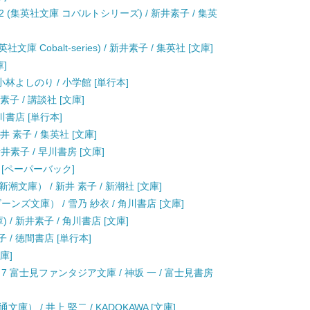
(集英社文庫 コバルトシリーズ) / 新井素子 / 集英
 Cobalt-series) / 新井素子 / 集英社 [文庫]
庫]
 小林よしのり / 小学館 [単行本]
子 / 講談社 [文庫]
川書店 [単行本]
 素子 / 集英社 [文庫]
新井素子 / 早川書房 [文庫]
店 [ペーパーバック]
文庫） / 新井 素子 / 新潮社 [文庫]
ズ文庫） / 雪乃 紗衣 / 角川書店 [文庫]
 / 新井素子 / 角川書店 [文庫]
 / 徳間書店 [単行本]
庫]
 富士見ファンタジア文庫 / 神坂 一 / 富士見書房
） / 井上 堅二 / KADOKAWA [文庫]