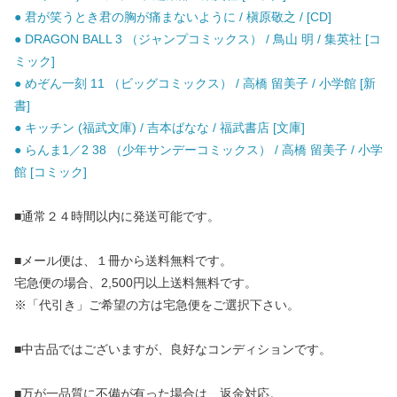
● 君が笑うとき君の胸が痛まないように / 槇原敬之 / [CD]
● DRAGON BALL 3 （ジャンプコミックス） / 鳥山 明 / 集英社 [コ
ミック]
● めぞん一刻 11 （ビッグコミックス） / 高橋 留美子 / 小学館 [新
書]
● キッチン (福武文庫) / 吉本ばなな / 福武書店 [文庫]
● らんま1／2 38 （少年サンデーコミックス） / 高橋 留美子 / 小学
館 [コミック]
■通常２４時間以内に発送可能です。
■メール便は、１冊から送料無料です。
宅急便の場合、2,500円以上送料無料です。
※「代引き」ご希望の方は宅急便をご選択下さい。
■中古品ではございますが、良好なコンディションです。
■万が一品質に不備が有った場合は、返金対応。