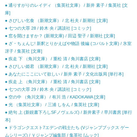
● 通りすがりのレイディ （集英社文庫） / 新井 素子 / 集英社 [文
庫]
● さびしい乞食 （新潮文庫） / 北 杜夫 / 新潮社 [文庫]
● 七つの大罪 28 / 鈴木 央 / 講談社 [コミック]
● 窓を開けますか？ (新潮文庫) / 田辺 聖子 / 新潮社 [文庫]
● ざ・ちぇんじ! 新釈とりかえばや物語 後編 (コバルト文庫) / 氷室
冴子 / 集英社 [文庫]
● 疾走 下 （角川文庫） / 重松 清 / 角川書店 [文庫]
● さびしい姫君 （新潮文庫） / 北 杜夫 / 新潮社 [文庫]
● あなたにここにいて欲しい / 新井 素子 / 文化出版局 [単行本]
● 疾走 上 （角川文庫） / 重松 清 / 角川書店 [文庫]
● 七つの大罪 29 / 鈴木 央 / 講談社 [コミック]
● 空の中 （角川文庫） / 有川 浩 / KADOKAWA [文庫]
● 光 （集英社文庫） / 三浦 しをん / 集英社 [文庫]
● 絶句 上 (新鋭書下ろしSFノヴェルズ) / 新井素子 / 早川書房 [単行
本]
● ドラゴンクエスト7エデンの戦士たち (Vジャンプブックス ゲー
ムシリーズ) / Ｖジャンプ編集部 / 集英社 [ムック]