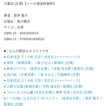
川書店 [文庫]【メール便送料無料】
著者：新井 素子
出版社：角川書店
サイズ：文庫
ISBN-10：4041600014
ISBN-13：9784041600016
■こちらの商品もオススメです
● 日本沈没 下 / 小松 左京 / 光文社 [ペーパーバック]
● 母性 （新潮文庫） / 湊 かなえ / 新潮社 [文庫]
● 終末のフール （集英社文庫） / 伊坂 幸太郎 / 集英社 [文庫]
● 花の鎖 （文春文庫） / 湊 かなえ / 文藝春秋 [文庫]
● 日本沈没 上 / 小松 左京 / 光文社 [ペーパーバック]
● 人斬り以蔵 (新潮文庫) / 司馬 遼太郎 / 新潮社 [文庫]
● ブルータスの心臓 (光文社文庫) / 東野 圭吾 / 光文社 [文庫]
● いつか猫になる日まで SFコメディ （集英社文庫） / 新井 素子 /
集英社 [文庫]