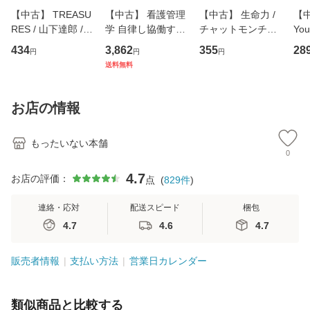
【中古】 TREASU
【中古】 看護管理
【中古】 生命力 /
【中
RES / 山下達郎 /
学 自律し協働する
チャットモンチー /
You
イーストウエス
専門職の看護マネ
キューンレコード
のがか
434
3,862
355
28
円
円
円
ト・ジャパン [CD]
ジメントスキル 改
[CD]【メール便送
【
送料無料
【メール便送料無
訂第3版 (看護学テ
料無料】
料
料】
キストNiCE) / 手島
恵 藤本幸三 / 南江
お店の情報
堂 [単行
もったいない本舗
0
4.7
お店の評価：
点
(
829
件
)
連絡・応対
配送スピード
梱包
4.7
4.6
4.7
販売者情報
支払い方法
営業日カレンダー
類似商品と比較する