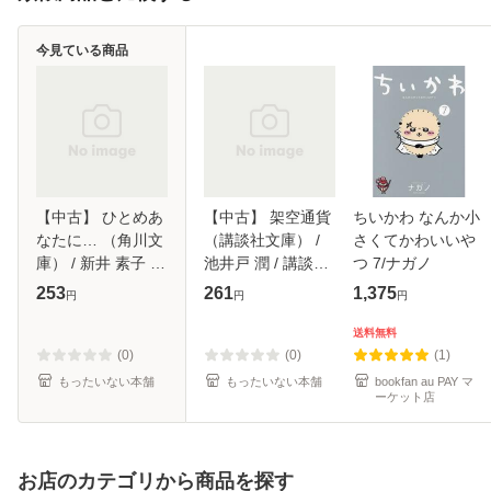
今見ている商品
【中古】 ひとめあ
【中古】 架空通貨
ちいかわ なんか小
なたに… （角川文
（講談社文庫） /
さくてかわいいや
庫） / 新井 素子 /
池井戸 潤 / 講談社
つ 7/ナガノ
角川書店 [文庫]
[文庫]【メール便送
253
261
1,375
円
円
円
【メール便送料無
料無料】
料】
送料無料
(0)
(0)
(1)
もったいない本舗
もったいない本舗
bookfan au PAY マ
ーケット店
お店のカテゴリから商品を探す