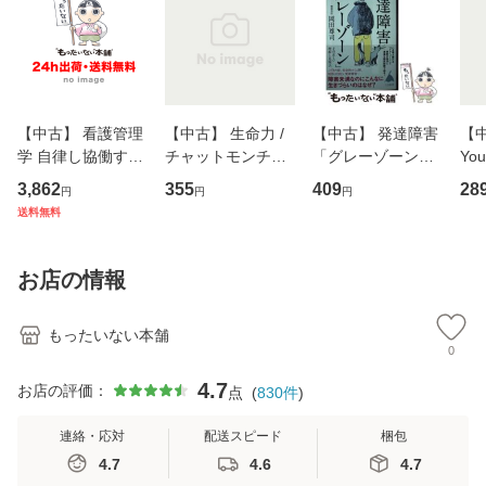
【中古】 看護管理
【中古】 生命力 /
【中古】 発達障害
【中
学 自律し協働する
チャットモンチー /
「グレーゾーン」
You
専門職の看護マネ
キューンレコード
その正しい理解と
のがか
3,862
355
409
28
円
円
円
ジメントスキル 改
[CD]【メール便送
克服法 (SB新書 57
【
送料無料
訂第3版 (看護学テ
料無料】
2) / 岡田尊司 / Ｓ
料
キストNiCE) / 手島
Ｂクリエイティブ
恵 藤本幸三 / 南江
[新書]【メール便送
お店の情報
堂 [単行
料無料】
もったいない本舗
0
4.7
お店の評価：
点
(
830
件
)
連絡・応対
配送スピード
梱包
4.7
4.6
4.7