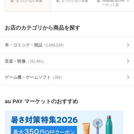
もったいない本舗
もったいない本舗
bookfan au PAY マ
ーケット店
お店のカテゴリから商品を探す
本・コミック・雑誌
（
1,264,229
）
音楽・映像
（
151,861
）
ゲーム機・ゲームソフト
（
282
）
au PAY マーケット
のおすすめ