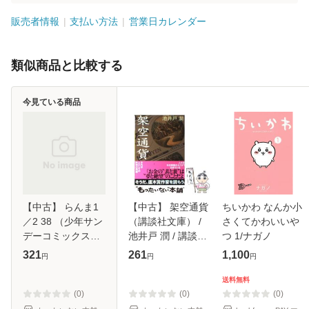
販売者情報
支払い方法
営業日カレンダー
類似商品と比較する
今見ている商品
【中古】 らんま1
【中古】 架空通貨
ちいかわ なんか小
／2 38 （少年サン
（講談社文庫） /
さくてかわいいや
デーコミックス） /
池井戸 潤 / 講談社
つ 1/ナガノ
高橋 留美子 / 小学
[文庫]【メール便送
321
261
1,100
円
円
円
館 [コミック]【メ
料無料】
ール便送料無料】
送料無料
(0)
(0)
(0)