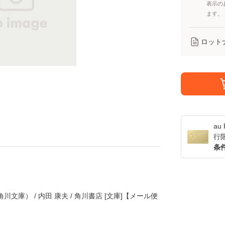
表示の
ます。
ロット
a
行
条
文庫） / 内田 康夫 / 角川書店 [文庫]【メール便