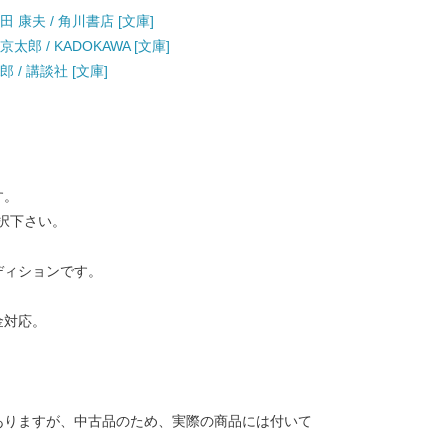
 康夫 / 角川書店 [文庫]
郎 / KADOKAWA [文庫]
 / 講談社 [文庫]
す。
択下さい。
ディションです。
金対応。
ありますが、中古品のため、実際の商品には付いて