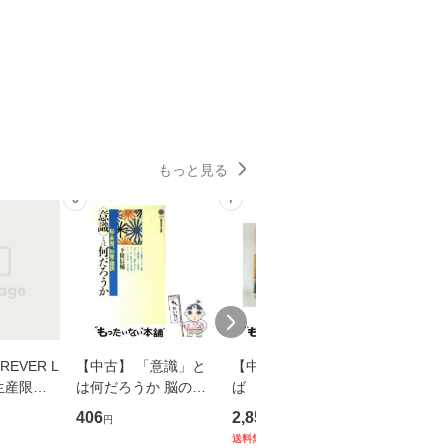
もっと見る
6
7
8
EVER L
【中古】 「意識」と
【中古】 耳をすませ
【中古】
生産限定
は何だろうか 脳の来
ば 〈2枚組〉 [DVD] /
も2時間
翔太×加藤
歴、知覚の錯誤 （講
ブエナ・ビスタ・ホー
めるよう
406
2,852
253
円
円
円
談社現代新書） / 下条
ム・エンターテイメン
計超入門！
送料無料