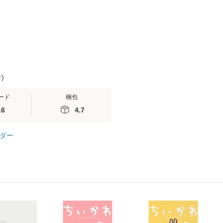
司 / ＳＢクリエイティ
便送料無料
ブ [新書]【メール便送
料無料】
件
)
ード
梱包
.6
4.7
ダー