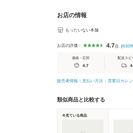
学テキストNiCE) / 手
島恵 藤本幸三 / 南江
堂 [単行
お店の情報
もったいない本舗
4.7
お店の評価：
点
(
830
連絡・応対
配送スピ
4.7
4
販売者情報
支払い方法
営業日カレン
類似商品と比較する
今見ている商品