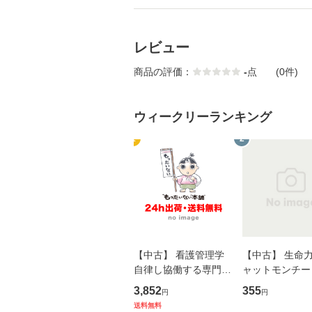
レビュー
商品の評価：
-
点
(0件)
ウィークリーランキング
1
2
【中古】 看護管理学
【中古】 生命力 
自律し協働する専門職
ャットモンチー 
の看護マネジメントス
ーンレコード [C
3,852
355
円
円
キル 改訂第3版 (看護
【メール便送料
送料無料