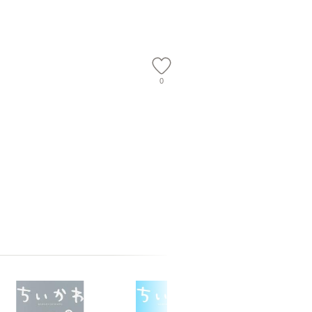
】
信輔 / 講談社 [新書]
ト [DVD]【メール便送
隆 / 高
【メール便送料無料】
料無料】
（ソフト
【メール
0