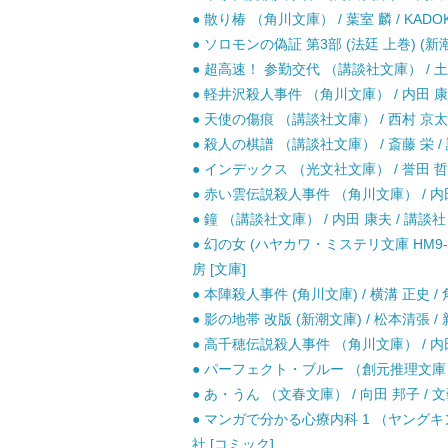
● 散り椿 （角川文庫） / 葉室 麟 / KADOK
● ソロモンの偽証 第3部 (法廷 上巻) (新潮
● 超高速！ 参勤交代 （講談社文庫） / 土橋
● 軽井沢殺人事件 （角川文庫） / 内田 康夫
● 天使の傷痕 （講談社文庫） / 西村 京太郎
● 殺人の棋譜 （講談社文庫） / 斎藤 栄 / 
● インデックス （光文社文庫） / 誉田 哲也
● 赤い雲伝説殺人事件 （角川文庫） / 内田
● 鐘 （講談社文庫） / 内田 康夫 / 講談社 
● 幻の女 (ハヤカワ・ミステリ文庫 HM9
房 [文庫]
● 本陣殺人事件 (角川文庫) / 横溝 正史 /
● 影の地帯 改版 (新潮文庫) / 松本清張 / 
● 高千穂伝説殺人事件 （角川文庫） / 内田
● パーフェクト・ブルー （創元推理文庫） /
● あ・うん （文春文庫） / 向田 邦子 / 文
● マンガで分かる心療内科 1 （ヤングキン
社 [コミック]