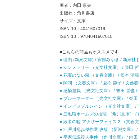
著者：内田 康夫
出版社：角川書店
サイズ：文庫
ISBN-10：4041607019
ISBN-13：9784041607015
■こちらの商品もオススメです
● 理由 (新潮文庫) / 宮部みゆき / 新潮社 
● シンメトリー （光文社文庫） / 誉田 哲也
● 花実のない森 （文春文庫） / 松本 清張 
● 閨閥 （文春文庫） / 夏樹 静子 / 文藝春
● 感染遊戯 （光文社文庫） / 誉田 哲也 / 
● ブルーマーダー （光文社文庫） / 誉田 哲
● インビジブルレイン （光文社文庫） / 
● 三毛猫ホームズの推理 （角川文庫） / 赤
● 敗者の嘘 アナザーフェイス 2 （文春文庫）
● 江戸川乱歩傑作選 改版 （新潮文庫） / 江
● 平家伝説殺人事件 （角川文庫） / 内田 康