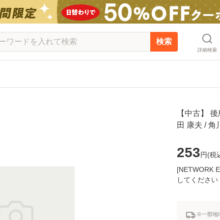
検索
詳細検索
【中古】 後
田 康夫 /
253
円(
税
[NETWOR
してください
※一部地