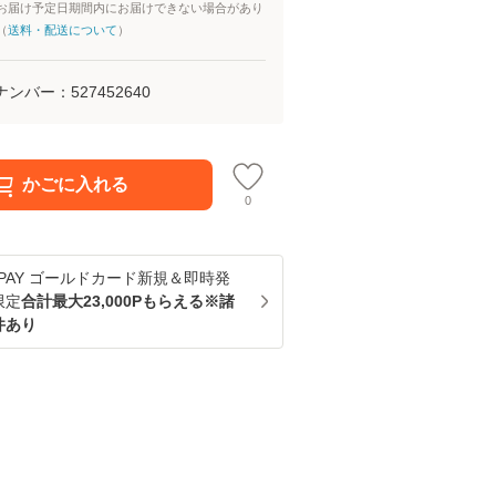
お届け予定日期間内にお届けできない場合があり
（
送料・配送について
）
ナンバー：
527452640
かごに入れる
0
u PAY ゴールドカード新規＆即時発
限定
合計最大23,000Pもらえる※諸
件あり