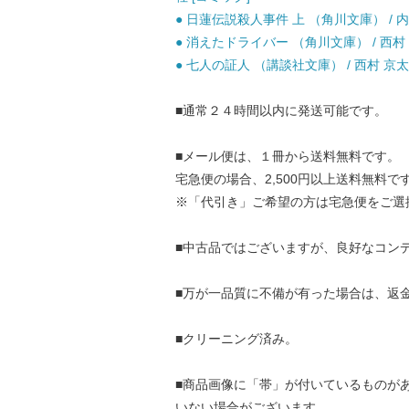
● 日蓮伝説殺人事件 上 （角川文庫） / 内田
● 消えたドライバー （角川文庫） / 西村 京太
● 七人の証人 （講談社文庫） / 西村 京太郎
■通常２４時間以内に発送可能です。
■メール便は、１冊から送料無料です。
宅急便の場合、2,500円以上送料無料で
※「代引き」ご希望の方は宅急便をご選
■中古品ではございますが、良好なコン
■万が一品質に不備が有った場合は、返
■クリーニング済み。
■商品画像に「帯」が付いているものが
いない場合がございます。