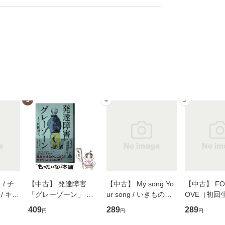
3
4
5
/ チ
【中古】 発達障害
【中古】 My song Yo
【中古】 FOR
/ キュ
「グレーゾーン」 そ
ur song / いきものが
OVE（初回
D]
の正しい理解と克服法
かり / [CD]【メール便
盤） / 清水
409
289
289
円
円
円
無料】
(SB新書 572) / 岡田尊
送料無料】
ミリヤ / [CD]【メール