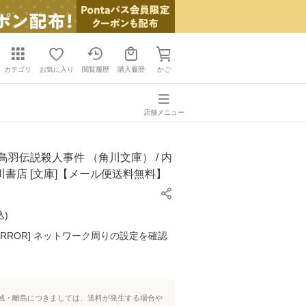
カテゴリ
お気に入り
閲覧履歴
購入履歴
かご
店舗メニュー
鳥羽伝説殺人事件 （角川文庫） / 内
 角川書店 [文庫]【メール便送料無料】
込
)
K ERROR] ネットワーク周りの設定を確認
域・離島につきましては、送料が発生する場合や