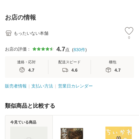
訂第3版 (看護学テ
料無料】
料】
[C
キストNiCE) / 手島
料
恵 藤本幸三 / 南江
お店の情報
堂 [単行
もったいない本舗
0
4.7
お店の評価：
点
(
830
件
)
連絡・応対
配送スピード
梱包
4.7
4.6
4.7
販売者情報
支払い方法
営業日カレンダー
類似商品と比較する
今見ている商品