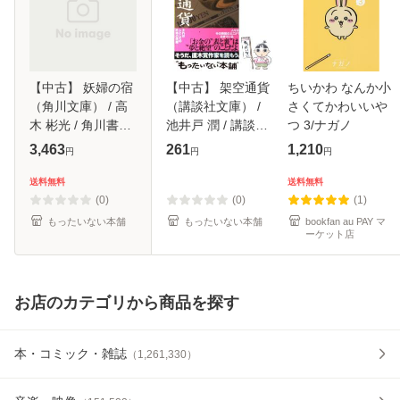
【中古】 妖婦の宿
【中古】 架空通貨
ちいかわ なんか小
（角川文庫） / 高
（講談社文庫） /
さくてかわいいや
木 彬光 / 角川書店
池井戸 潤 / 講談社
つ 3/ナガノ
[文庫]【メール便送
[文庫]【メール便送
3,463
261
1,210
円
円
円
料無料】
料無料】
送料無料
送料無料
(0)
(0)
(1)
もったいない本舗
もったいない本舗
bookfan au PAY マ
ーケット店
お店のカテゴリから商品を探す
本・コミック・雑誌
（
1,261,330
）