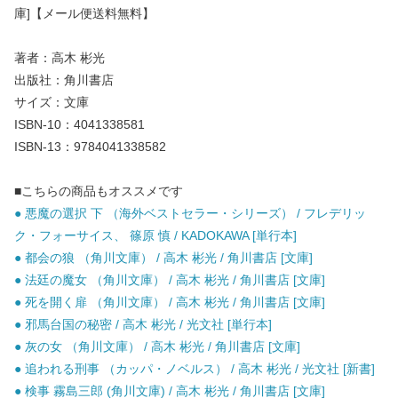
庫]【メール便送料無料】
著者：高木 彬光
出版社：角川書店
サイズ：文庫
ISBN-10：4041338581
ISBN-13：9784041338582
■こちらの商品もオススメです
● 悪魔の選択 下 （海外ベストセラー・シリーズ） / フレデリッ
ク・フォーサイス、 篠原 慎 / KADOKAWA [単行本]
● 都会の狼 （角川文庫） / 高木 彬光 / 角川書店 [文庫]
● 法廷の魔女 （角川文庫） / 高木 彬光 / 角川書店 [文庫]
● 死を開く扉 （角川文庫） / 高木 彬光 / 角川書店 [文庫]
● 邪馬台国の秘密 / 高木 彬光 / 光文社 [単行本]
● 灰の女 （角川文庫） / 高木 彬光 / 角川書店 [文庫]
● 追われる刑事 （カッパ・ノベルス） / 高木 彬光 / 光文社 [新書]
● 検事 霧島三郎 (角川文庫) / 高木 彬光 / 角川書店 [文庫]