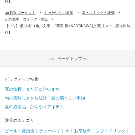
料】
au PAY マーケット
>
もったいない本舗
>
本・コミック・雑誌
>
その他本・コミック・雑誌
>
【中古】 散り椿 （角川文庫） / 葉室 麟 / KADOKAWA [文庫]【メール便送料無
料】
ページトップへ
ピックアップ特集
夏の挨拶、まだ間に合います。
旬の美味しさをお届け！夏の瑞々しい果物
夏の必需品！ひんやりアイテム
注目のカテゴリ
ビール・発泡酒
チューハイ
水
お茶飲料
ソフトドリンク