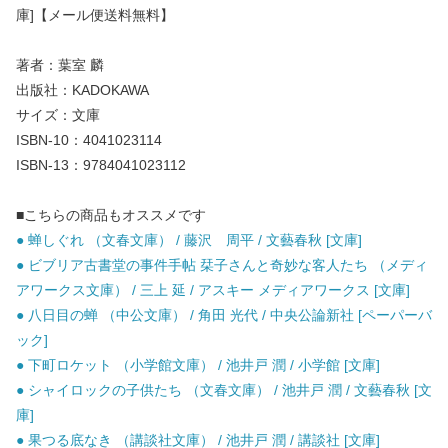
庫]【メール便送料無料】
著者：葉室 麟
出版社：KADOKAWA
サイズ：文庫
ISBN-10：4041023114
ISBN-13：9784041023112
■こちらの商品もオススメです
● 蝉しぐれ （文春文庫） / 藤沢 周平 / 文藝春秋 [文庫]
● ビブリア古書堂の事件手帖 栞子さんと奇妙な客人たち （メディ
アワークス文庫） / 三上 延 / アスキー メディアワークス [文庫]
● 八日目の蝉 （中公文庫） / 角田 光代 / 中央公論新社 [ペーパーバ
ック]
● 下町ロケット （小学館文庫） / 池井戸 潤 / 小学館 [文庫]
● シャイロックの子供たち （文春文庫） / 池井戸 潤 / 文藝春秋 [文
庫]
● 果つる底なき （講談社文庫） / 池井戸 潤 / 講談社 [文庫]