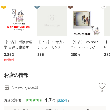
1
2
3
4
【中古】 看護管理
【中古】 生命力 /
【中古】 My song
【中
学 自律し協働する
チャットモンチー /
Your song / いきも
R 
専門職の看護マネ
キューンレコード
のがかり / [CD]
産限
3,852
355
289
28
円
円
円
ジメントスキル 改
[CD]【メール便送
【メール便送料無
翔太
送料無料
訂第3版 (看護学テ
料無料】
料】
[C
キストNiCE) / 手島
料
恵 藤本幸三 / 南江
お店の情報
堂 [単行
もったいない本舗
0
4.7
お店の評価：
点
(
830
件
)