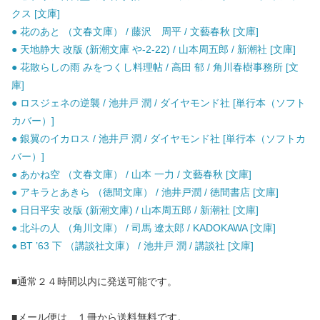
クス [文庫]
● 花のあと （文春文庫） / 藤沢 周平 / 文藝春秋 [文庫]
● 天地静大 改版 (新潮文庫 や-2-22) / 山本周五郎 / 新潮社 [文庫]
● 花散らしの雨 みをつくし料理帖 / 高田 郁 / 角川春樹事務所 [文
庫]
● ロスジェネの逆襲 / 池井戸 潤 / ダイヤモンド社 [単行本（ソフト
カバー）]
● 銀翼のイカロス / 池井戸 潤 / ダイヤモンド社 [単行本（ソフトカ
バー）]
● あかね空 （文春文庫） / 山本 一力 / 文藝春秋 [文庫]
● アキラとあきら （徳間文庫） / 池井戸潤 / 徳間書店 [文庫]
● 日日平安 改版 (新潮文庫) / 山本周五郎 / 新潮社 [文庫]
● 北斗の人 （角川文庫） / 司馬 遼太郎 / KADOKAWA [文庫]
● BT ’63 下 （講談社文庫） / 池井戸 潤 / 講談社 [文庫]
■通常２４時間以内に発送可能です。
■メール便は、１冊から送料無料です。