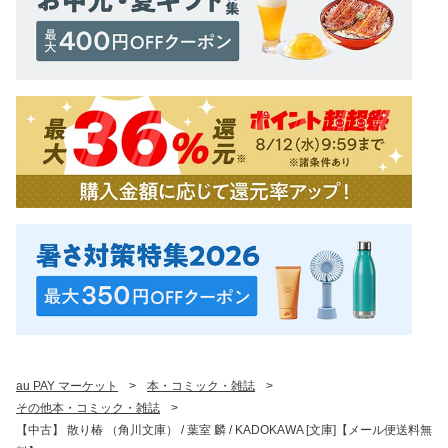
au PAY マーケット
>
本・コミック・雑誌
>
その他本・コミック・雑誌
>
【中古】 散り椿 （角川文庫） / 葉室 麟 / KADOKAWA [文庫]【メール便送料無