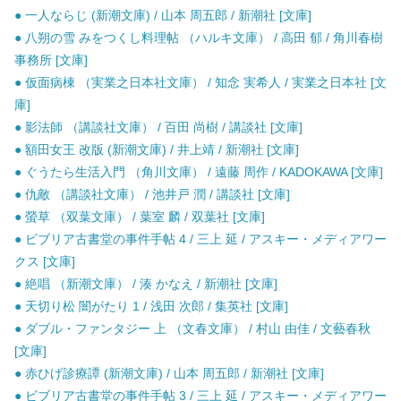
● 一人ならじ (新潮文庫) / 山本 周五郎 / 新潮社 [文庫]
● 八朔の雪 みをつくし料理帖 （ハルキ文庫） / 高田 郁 / 角川春樹
事務所 [文庫]
● 仮面病棟 （実業之日本社文庫） / 知念 実希人 / 実業之日本社 [文
庫]
● 影法師 （講談社文庫） / 百田 尚樹 / 講談社 [文庫]
● 額田女王 改版 (新潮文庫) / 井上靖 / 新潮社 [文庫]
● ぐうたら生活入門 （角川文庫） / 遠藤 周作 / KADOKAWA [文庫]
● 仇敵 （講談社文庫） / 池井戸 潤 / 講談社 [文庫]
● 螢草 （双葉文庫） / 葉室 麟 / 双葉社 [文庫]
● ビブリア古書堂の事件手帖 4 / 三上 延 / アスキー・メディアワー
クス [文庫]
● 絶唱 （新潮文庫） / 湊 かなえ / 新潮社 [文庫]
● 天切り松 闇がたり 1 / 浅田 次郎 / 集英社 [文庫]
● ダブル・ファンタジー 上 （文春文庫） / 村山 由佳 / 文藝春秋
[文庫]
● 赤ひげ診療譚 (新潮文庫) / 山本 周五郎 / 新潮社 [文庫]
● ビブリア古書堂の事件手帖 3 / 三上 延 / アスキー・メディアワー