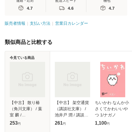
連絡・応対
配送スピード
梱包
4.7
4.6
4.7
販売者情報
支払い方法
営業日カレンダー
類似商品と比較する
今見ている商品
【中古】 散り椿
【中古】 架空通貨
ちいかわ なんか小
（角川文庫） / 葉
（講談社文庫） /
さくてかわいいや
室 麟 /
池井戸 潤 / 講談社
つ 1/ナガノ
KADOKAWA [文庫]
[文庫]【メール便送
253
261
1,100
円
円
円
【メール便送料無
料無料】