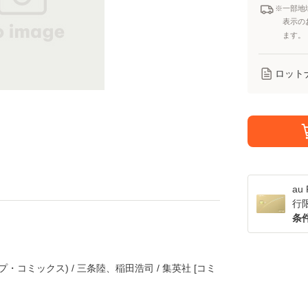
※一部地
表示の
ます。
ロット
a
行
条
プ・コミックス) / 三条陸、稲田浩司 / 集英社 [コミ