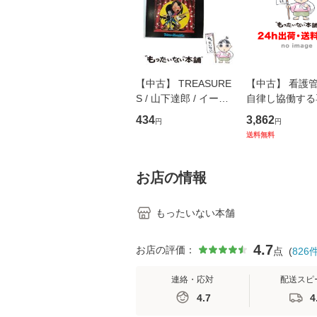
【中古】 TREASURE
【中古】 看護
S / 山下達郎 / イース
自律し協働する
トウエスト・ジャパン
の看護マネジメ
434
3,862
円
円
[CD]【メール便送料無
キル 改訂第3版 
送料無料
料】
学テキストNiCE)
島恵 藤本幸三 /
堂 [単行
お店の情報
もったいない本舗
4.7
お店の評価：
点
(
826
連絡・応対
配送スピ
4.7
4