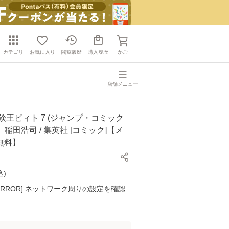
カテゴリ
お気に入り
閲覧履歴
購入履歴
かご
店舗メニュー
険王ビィト 7 (ジャンプ・コミック
陸、稲田浩司 / 集英社 [コミック]【メ
無料】
込
)
K ERROR] ネットワーク周りの設定を確認