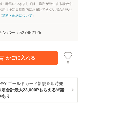
域・離島につきましては、送料が発生する場合や
お届け予定日期間内にお届けできない場合があり
（
送料・配送について
）
ナンバー：
527452125
かごに入れる
0
u PAY ゴールドカード新規＆即時発
限定
合計最大23,000Pもらえる※諸
件あり