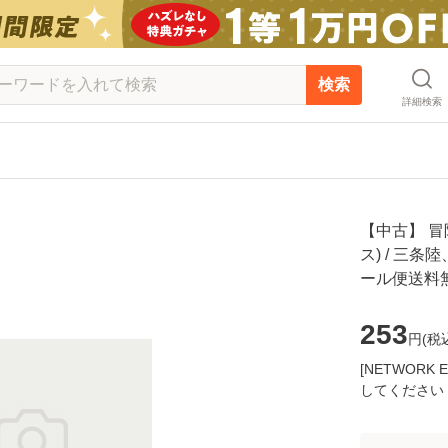
検索
詳細検索
【中古】 冒
ス) / 三条
ール便送料
253
円(
税
[NETWOR
してください