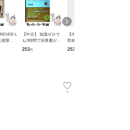
EVER L
【中古】 知識ゼロで
【中古】 ウインクで
【中古】
生産限定
も2時間で決算書が読
乾杯 (ノン・ポシェッ
春文庫） /
翔太×加藤
めるようになる！ 会
ト) / 東野圭吾 / 祥伝
文藝春秋 
253
253
262
円
円
円
計超入門！ / 佐伯 良
社 [文庫]【メール便送
ル便送料
】
隆 / 高橋書店 [単行本
料無料】
（ソフトカバー）]
【メール便送
0