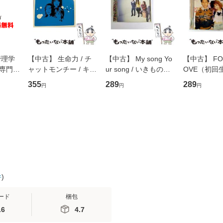
管理学
【中古】 生命力 / チ
【中古】 My song Yo
【中古】 FOR
専門職
ャットモンチー / キュ
ur song / いきものが
OVE（初回
ントス
ーンレコード [CD]
かり / [CD]【メール便
盤） / 清水
355
289
289
円
円
円
(看護
【メール便送料無料】
送料無料】
ミリヤ / [CD]【メール
 / 手
便送料無料
 南江
件
)
ード
梱包
.6
4.7