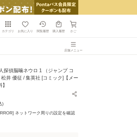
カテゴリ
お気に入り
閲覧履歴
購入履歴
かご
店舗メニュー
人探偵脳噛ネウロ 1 （ジャンプ コ
 松井 優征 / 集英社 [コミック]【メー
料】
込
)
K ERROR] ネットワーク周りの設定を確認