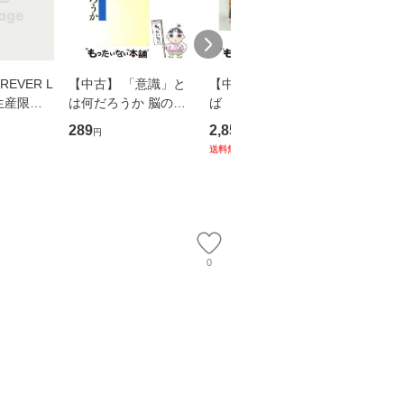
EVER L
【中古】 「意識」と
【中古】 耳をすませ
【中古】
生産限定
は何だろうか 脳の来
ば 〈2枚組〉 [DVD] /
も2時間
翔太×加藤
歴、知覚の錯誤 （講
ブエナ・ビスタ・ホー
めるよう
289
2,852
253
円
円
円
談社現代新書） / 下条
ム・エンターテイメン
計超入門！
送料無料
】
信輔 / 講談社 [新書]
ト [DVD]【メール便送
隆 / 高
【メール便送料無料】
料無料】
（ソフト
【メール
0