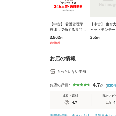
【中古】 看護管理学
【中古】 生命力 
自律し協働する専門職
ャットモンチー 
の看護マネジメントス
ーンレコード [C
3,862
355
円
円
キル 改訂第3版 (看護
【メール便送料
送料無料
学テキストNiCE) / 手
島恵 藤本幸三 / 南江
堂 [単行
お店の情報
もったいない本舗
4.7
お店の評価：
点
(
830
連絡・応対
配送スピ
4.7
4
販売者情報
支払い方法
営業日カレン