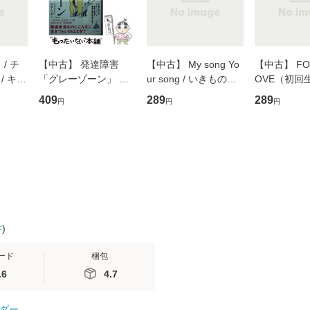
/ チ
【中古】 発達障害
【中古】 My song Yo
【中古】 FOR
/ キュ
「グレーゾーン」 そ
ur song / いきものが
OVE（初回
D]
の正しい理解と克服法
かり / [CD]【メール便
盤） / 清水
409
289
289
円
円
円
無料】
(SB新書 572) / 岡田尊
送料無料】
ミリヤ / [CD]【メール
司 / ＳＢクリエイティ
便送料無料
ブ [新書]【メール便送
料無料】
件
)
ード
梱包
.6
4.7
ダー