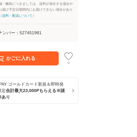
域・離島につきましては、送料が発生する場合や
お届け予定日期間内にお届けできない場合があり
（
送料・配送について
）
ナンバー：
527451981
かごに入れる
0
u PAY ゴールドカード新規＆即時発
限定
合計最大23,000Pもらえる※諸
件あり