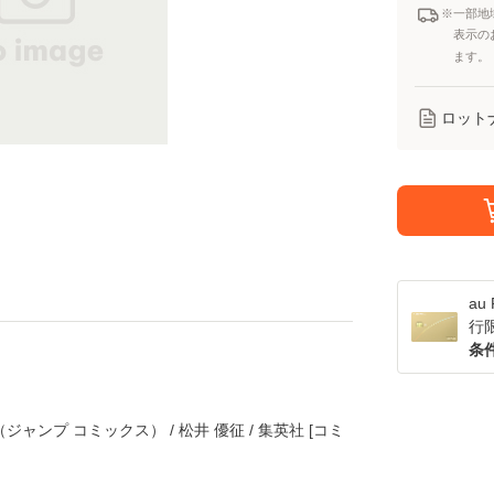
※一部地
表示の
ます。
ロット
a
行
条
ジャンプ コミックス） / 松井 優征 / 集英社 [コミ