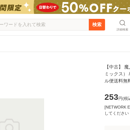
検索
詳細検索
【中古】 魔
ミックス） /
ル便送料無
253
円(
税
[NETWOR
してください