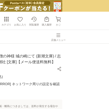
カテゴリ
お気に入り
閲覧履歴
購入履歴
かご
店舗メニュー
の神様 城の崎にて (新潮文庫) / 志
 新潮社 [文庫]【メール便送料無料】
込
)
K ERROR] ネットワーク周りの設定を確認
域・離島につきましては、送料が発生する場合や