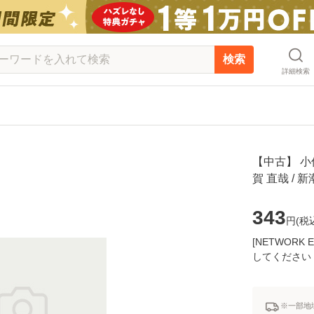
検索
詳細検索
【中古】 小僧
賀 直哉 /
343
円(
税
[NETWOR
してください
※一部地