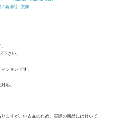
/ 新潮社 [文庫]
す。
択下さい。
ディションです。
金対応。
ありますが、中古品のため、実際の商品には付いて