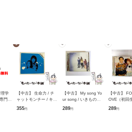
3
4
5
管理学
【中古】 生命力 / チ
【中古】 My song Yo
【中古】 FOR
専門職
ャットモンチー / キュ
ur song / いきものが
OVE（初回
ントス
ーンレコード [CD]
かり / [CD]【メール便
盤） / 清水
355
289
289
円
円
円
(看護
【メール便送料無料】
送料無料】
ミリヤ / [CD]【メール
 / 手
便送料無料
 南江