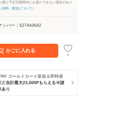
お届け予定日期間内にお届けできない場合があり
（
送料・配送について
）
ナンバー：
527443642
かごに入れる
0
u PAY ゴールドカード新規＆即時発
限定
合計最大23,000Pもらえる※諸
件あり