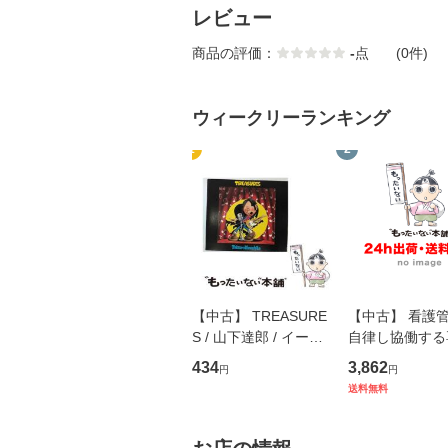
レビュー
商品の評価：
-
点
(0件)
ウィークリーランキング
1
2
【中古】 TREASURE
【中古】 看護
S / 山下達郎 / イース
自律し協働する
トウエスト・ジャパン
の看護マネジメ
434
3,862
円
円
[CD]【メール便送料無
キル 改訂第3版 
送料無料
料】
学テキストNiCE)
島恵 藤本幸三 /
堂 [単行