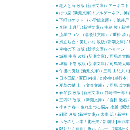
● 老人と海 改版 (新潮文庫) / アーネスト
● はつ恋 (新潮文庫) / ツルゲーネフ、神西
● 下町ロケット （小学館文庫） / 池井戸 潤
● 李陵 山月記 (新潮文庫) / 中島 敦 / 新潮
● 流星ワゴン （講談社文庫） / 重松 清 / 
● 風立ちぬ・美しい村 改版 (新潮文庫) / 堀
● 車輪の下 改版 (新潮文庫) / ヘルマン・
● 城塞 中巻 改版 (新潮文庫) / 司馬遼太郎 
● 城塞 下巻 改版 (新潮文庫) / 司馬遼太郎 
● 午後の曳航 (新潮文庫) / 三島 由紀夫 
● 日本国紀 / 百田 尚樹 / 幻冬舎 [単行本]
● 夏草の賦 上 （文春文庫） / 司馬 遼太郎 
● 春琴抄 改版 (新潮文庫) / 谷崎潤一郎 / 
● 三四郎 改版 （新潮文庫） / 夏目 漱石 /
● 小さき者へ 生れ出づる悩み 改版 (新潮文庫 
● 斜陽 改版 (新潮文庫) / 太宰 治 / 新潮社
● へそのない本 / 北杜夫 / 新潮社 [単行本
● 限りなく透明に近いブルー （講談社文庫） 