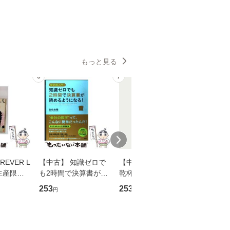
もっと見る
6
7
8
EVER L
【中古】 知識ゼロで
【中古】 ウインクで
【中古】
生産限定
も2時間で決算書が読
乾杯 (ノン・ポシェッ
春文庫） /
翔太×加藤
めるようになる！ 会
ト) / 東野圭吾 / 祥伝
文藝春秋 
253
253
262
円
円
円
計超入門！ / 佐伯 良
社 [文庫]【メール便送
ル便送料
】
隆 / 高橋書店 [単行本
料無料】
（ソフトカバー）]
【メール便送