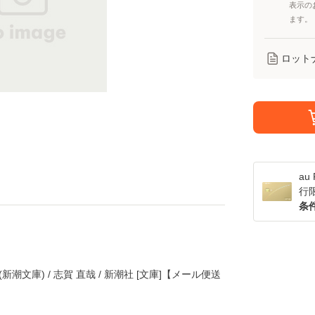
表示の
ます。
ロット
a
行
条
潮文庫) / 志賀 直哉 / 新潮社 [文庫]【メール便送