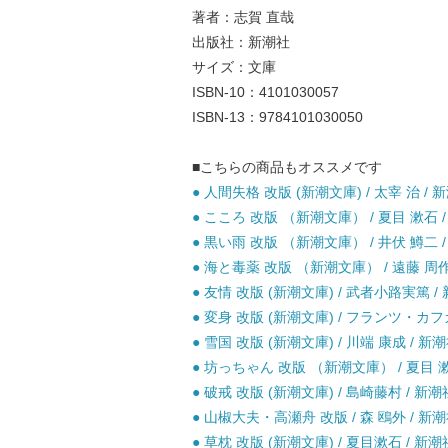
著者：志賀 直哉
出版社：新潮社
サイズ：文庫
ISBN-10：4101030057
ISBN-13：9784101030050
■こちらの商品もオススメです
● 人間失格 改版 (新潮文庫) / 太宰 治 / 新
● こころ 改版 （新潮文庫） / 夏目 漱石 /
● 黒い雨 改版 （新潮文庫） / 井伏 鱒二 /
● 海と毒薬 改版 （新潮文庫） / 遠藤 周作 
● 友情 改版 (新潮文庫) / 武者小路実篤 / 
● 変身 改版 (新潮文庫) / フランツ・カフ
● 雪国 改版 (新潮文庫) / 川端 康成 / 
● 坊っちゃん 改版 （新潮文庫） / 夏目 漱石
● 破戒 改版 (新潮文庫) / 島崎藤村 / 新潮
● 山椒大夫・高瀬舟 改版 / 森 鴎外 / 新潮
● 草枕 改版 (新潮文庫) / 夏目漱石 / 新潮