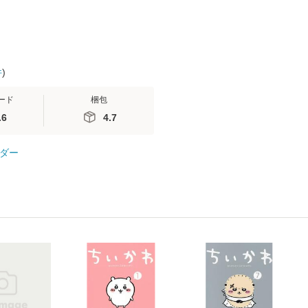
件
)
ード
梱包
.6
4.7
ダー