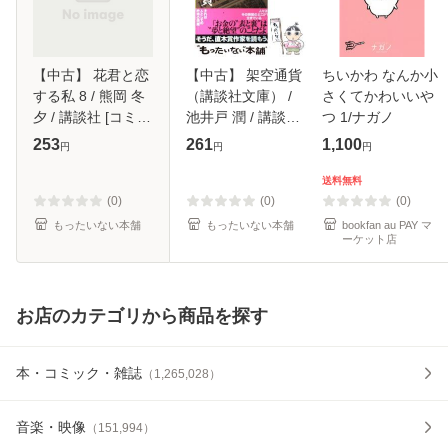
【中古】 花君と恋
【中古】 架空通貨
ちいかわ なんか小
する私 8 / 熊岡 冬
（講談社文庫） /
さくてかわいいや
夕 / 講談社 [コミッ
池井戸 潤 / 講談社
つ 1/ナガノ
ク]【メール便送料
[文庫]【メール便送
253
261
1,100
円
円
円
無料】
料無料】
送料無料
(0)
(0)
(0)
もったいない本舗
もったいない本舗
bookfan au PAY マ
ーケット店
お店のカテゴリから商品を探す
本・コミック・雑誌
（
1,265,028
）
音楽・映像
（
151,994
）