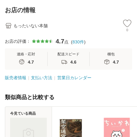
キストNiCE) / 手島
Ｂクリエイティブ
恵 藤本幸三 / 南江
[新書]【メール便送
お店の情報
堂 [単行
料無料】
もったいない本舗
0
4.7
お店の評価：
点
(
830
件
)
連絡・応対
配送スピード
梱包
4.7
4.6
4.7
販売者情報
支払い方法
営業日カレンダー
類似商品と比較する
今見ている商品