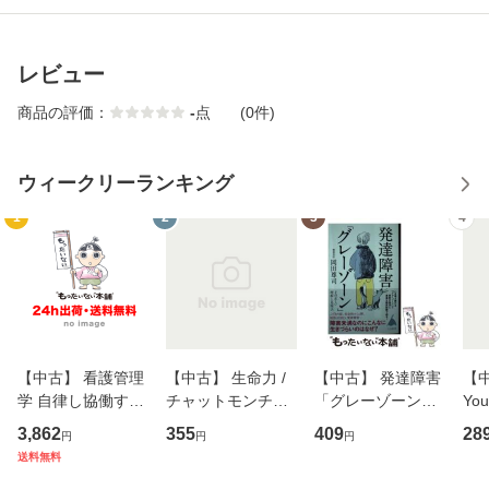
レビュー
商品の評価：
-
点
(0件)
ウィークリーランキング
1
2
3
4
【中古】 看護管理
【中古】 生命力 /
【中古】 発達障害
【中
学 自律し協働する
チャットモンチー /
「グレーゾーン」
You
専門職の看護マネ
キューンレコード
その正しい理解と
のがか
3,862
355
409
28
円
円
円
ジメントスキル 改
[CD]【メール便送
克服法 (SB新書 57
【
送料無料
訂第3版 (看護学テ
料無料】
2) / 岡田尊司 / Ｓ
料