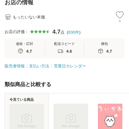
お店の情報
堂 [単行
料無料】
もったいない本舗
0
4.7
お店の評価：
点
(
830
件
)
連絡・応対
配送スピード
梱包
4.7
4.6
4.7
販売者情報
支払い方法
営業日カレンダー
類似商品と比較する
今見ている商品