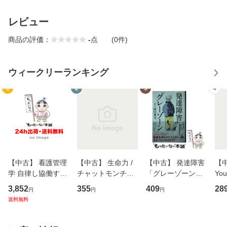
レビュー
商品の評価：
-
点
(0件)
ウィークリーランキング
1
2
3
4
【中古】 看護管理
【中古】 生命力 /
【中古】 発達障害
【中
学 自律し協働する
チャットモンチー /
「グレーゾーン」
You
専門職の看護マネ
キューンレコード
その正しい理解と
のがか
3,852
355
409
28
円
円
円
ジメントスキル 改
[CD]【メール便送
克服法 (SB新書 57
【
送料無料
訂第3版 (看護学テ
料無料】
2) / 岡田尊司 / Ｓ
料
キストNiCE) / 手島
Ｂクリエイティブ
恵 藤本幸三 / 南江
[新書]【メール便送