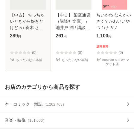
【中古】 ちっちゃ
【中古】 架空通貨
ちいかわ なんか小
いときから好きだ
（講談社文庫） /
さくてかわいいや
けど 5 / 春木 さき /
池井戸 潤 / 講談社
つ 1/ナガノ
講談社 [コミック]
[文庫]【メール便送
289
261
1,100
円
円
円
【メール便送料無
料無料】
料】
送料無料
(0)
(0)
(0)
もったいない本舗
もったいない本舗
bookfan au PAY マ
ーケット店
お店のカテゴリから商品を探す
本・コミック・雑誌
（
1,262,763
）
音楽・映像
（
151,606
）