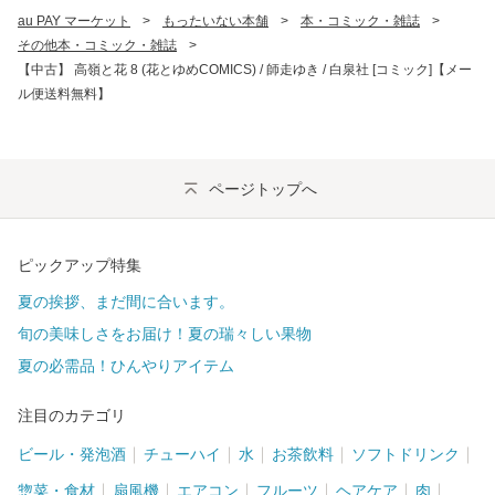
au PAY マーケット
>
もったいない本舗
>
本・コミック・雑誌
>
その他本・コミック・雑誌
>
【中古】 高嶺と花 8 (花とゆめCOMICS) / 師走ゆき / 白泉社 [コミック]【メー
ル便送料無料】
ページトップへ
ピックアップ特集
夏の挨拶、まだ間に合います。
旬の美味しさをお届け！夏の瑞々しい果物
夏の必需品！ひんやりアイテム
注目のカテゴリ
ビール・発泡酒
チューハイ
水
お茶飲料
ソフトドリンク
惣菜・食材
扇風機
エアコン
フルーツ
ヘアケア
肉