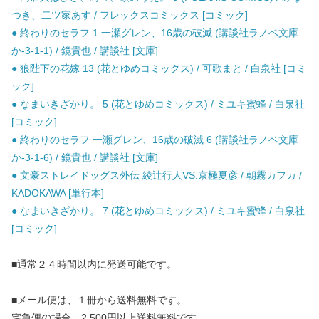
つき、二ツ家あす / フレックスコミックス [コミック]
● 終わりのセラフ 1 一瀬グレン、16歳の破滅 (講談社ラノベ文庫
か-3-1-1) / 鏡貴也 / 講談社 [文庫]
● 狼陛下の花嫁 13 (花とゆめコミックス) / 可歌まと / 白泉社 [コミ
ック]
● なまいきざかり。 5 (花とゆめコミックス) / ミユキ蜜蜂 / 白泉社
[コミック]
● 終わりのセラフ 一瀬グレン、16歳の破滅 6 (講談社ラノベ文庫
か-3-1-6) / 鏡貴也 / 講談社 [文庫]
● 文豪ストレイドッグス外伝 綾辻行人VS.京極夏彦 / 朝霧カフカ /
KADOKAWA [単行本]
● なまいきざかり。 7 (花とゆめコミックス) / ミユキ蜜蜂 / 白泉社
[コミック]
■通常２４時間以内に発送可能です。
■メール便は、１冊から送料無料です。
宅急便の場合、2,500円以上送料無料です。