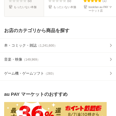
(0)
(0)
(1)
もったいない本舗
もったいない本舗
bookfan au PAY マ
ーケット店
お店のカテゴリから商品を探す
本・コミック・雑誌
（
1,241,600
）
音楽・映像
（
149,969
）
ゲーム機・ゲームソフト
（
283
）
au PAY マーケット
のおすすめ