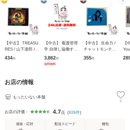
1
2
3
4
【中古】 TREASU
【中古】 看護管理
【中古】 生命力 /
【中
RES / 山下達郎 /
学 自律し協働する
チャットモンチー /
You
イーストウエス
専門職の看護マネ
キューンレコード
のがか
434
3,862
355
28
円
円
円
ト・ジャパン [CD]
ジメントスキル 改
[CD]【メール便送
【
送料無料
【メール便送料無
訂第3版 (看護学テ
料無料】
料
料】
キストNiCE) / 手島
恵 藤本幸三 / 南江
お店の情報
堂 [単行
もったいない本舗
0
4.7
お店の評価：
点
(
826
件
)
連絡・応対
配送スピード
梱包