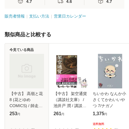
4.7
4.6
4.7
販売者情報
支払い方法
営業日カレンダー
類似商品と比較する
今見ている商品
【中古】 高嶺と花
【中古】 架空通貨
ちいかわ なんか小
8 (花とゆめ
（講談社文庫） /
さくてかわいいや
COMICS) / 師走ゆ
池井戸 潤 / 講談社
つ 7/ナガノ
き / 白泉社 [コミッ
[文庫]【メール便送
253
261
1,375
円
円
円
ク]【メール便送料
料無料】
無料】
送料無料