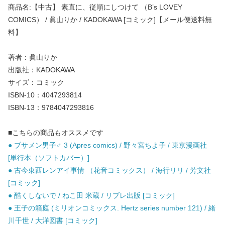
商品名:【中古】 素直に、従順にしつけて （B’s LOVEY
COMICS） / 眞山りか / KADOKAWA [コミック]【メール便送料無
料】
著者：眞山りか
出版社：KADOKAWA
サイズ：コミック
ISBN-10：4047293814
ISBN-13：9784047293816
■こちらの商品もオススメです
● ブサメン男子♂ 3 (Apres comics) / 野々宮ちよ子 / 東京漫画社
[単行本（ソフトカバー）]
● 古今東西レンアイ事情 （花音コミックス） / 海行リリ / 芳文社
[コミック]
● 酷くしないで / ねこ田 米蔵 / リブレ出版 [コミック]
● 王子の箱庭 (ミリオンコミックス. Hertz series number 121) / 緒
川千世 / 大洋図書 [コミック]