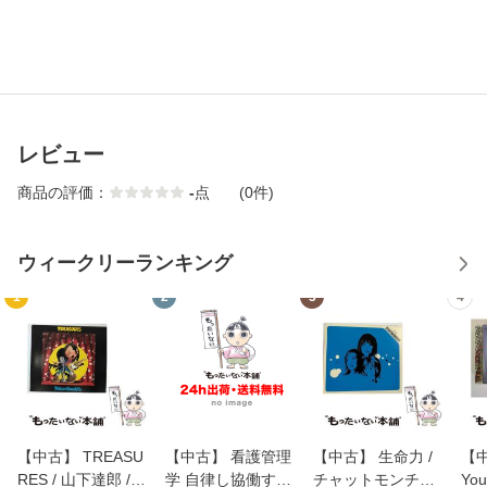
レビュー
商品の評価：
-
点
(0件)
ウィークリーランキング
1
2
3
4
【中古】 TREASU
【中古】 看護管理
【中古】 生命力 /
【中
RES / 山下達郎 /
学 自律し協働する
チャットモンチー /
You