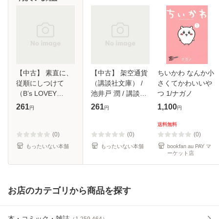
【中古】 素直に、
【中古】 架空通貨
ちいかわ なんか小
従順にしつけて
（講談社文庫） /
さくてかわいいや
（B’s LOVEY
池井戸 潤 / 講談社
つ 1/ナガノ
COMICS） / 眞山
[文庫]【メール便送
261
261
1,100
円
円
円
りか / KADOKAWA
料無料】
[コミック]【メール
送料無料
便送料無料】
(0)
(0)
(0)
もったいない本舗
もったいない本舗
bookfan au PAY マ
ーケット店
お店のカテゴリから商品を探す
本・コミック・雑誌
（
1,259,464
）