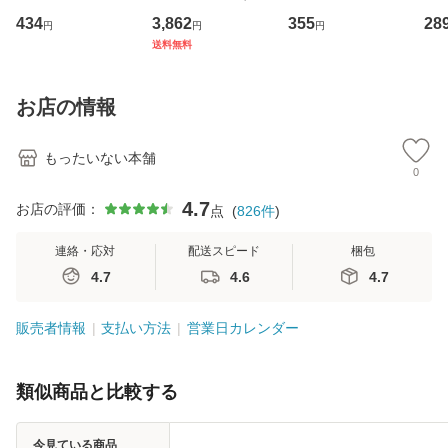
イーストウエス
専門職の看護マネ
キューンレコード
のがか
434
3,862
355
28
円
円
円
ト・ジャパン [CD]
ジメントスキル 改
[CD]【メール便送
【
送料無料
【メール便送料無
訂第3版 (看護学テ
料無料】
料
料】
キストNiCE) / 手島
恵 藤本幸三 / 南江
お店の情報
堂 [単行
もったいない本舗
0
4.7
お店の評価：
点
(
826
件
)
連絡・応対
配送スピード
梱包
4.7
4.6
4.7
販売者情報
支払い方法
営業日カレンダー
類似商品と比較する
今見ている商品