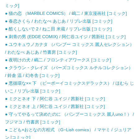
ミック]
● 猫の恋 （MARBLE COMICS） / 嶋二 / 東京漫画社 [コミック]
● 春恋さくら / わたなべ あじあ / リブレ出版 [コミック]
● 酷くしないで 2 / ねこ田 米蔵 / リブレ出版 [コミック]
● 刺青の男 (EDGE COMIX) / 阿仁谷ユイジ / 茜新社 [コミック]
● ユウキュウノカナタ （バンブー コミックス 麗人セレクション）
/ わたなべ あじあ / 竹書房 [コミック]
● 夜明けの犬 / 嶋二 / フロンティアワークス [コミック]
● クラウン・クレイズ （バーズコミックス ルチルコレクション）
/ 鈴倉 温 / 幻冬舎 [コミック]
● 悪循環な×× 下 （ビーボーイコミックスデラックス） / ほむら じ
いこ / リブレ出版 [コミック]
● ミクとネオ 下 / 阿仁谷 ユイジ / 茜新社 [コミック]
● ミクとネオ 上 / 阿仁谷 ユイジ / 茜新社 [コミック]
● 守ってやるって決めたのに （バンブーコミックス 麗人uno！） /
フジマコ / 竹書房 [コミック]
● こども×おとなの方程式 （G−Lish comics） / マヤミ / ジュリア
ン [コミック]