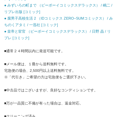
● みずいろの町まで （ビーボーイコミックスデラックス） / 嶋二 /
リブレ出版 [コミック]
● 腐男子高校生活 2 （IDコミックス ZERO−SUMコミックス） / み
ちのくアタミ / 一迅社 [コミック]
● 皇帝と宦官 （ビーボーイコミックスデラックス） / 日野 晶 / リ
ブレ [コミック]
■通常２４時間以内に発送可能です。
■メール便は、１冊から送料無料です。
宅急便の場合、2,500円以上送料無料です。
※「代引き」ご希望の方は宅急便をご選択下さい。
■中古品ではございますが、良好なコンディションです。
■万が一品質に不備が有った場合は、返金対応。
■クリーニング済み。