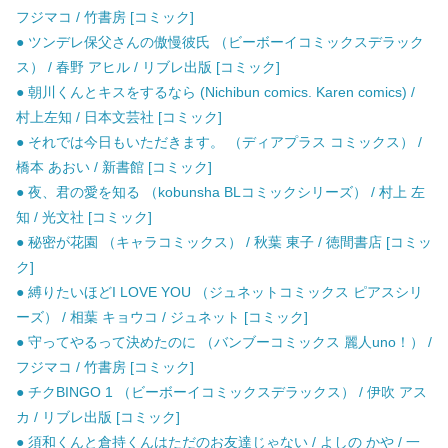
フジマコ / 竹書房 [コミック]
● ツンデレ保父さんの傲慢彼氏 （ビーボーイコミックスデラック
ス） / 春野 アヒル / リブレ出版 [コミック]
● 朝川くんとキスをするなら (Nichibun comics. Karen comics) /
村上左知 / 日本文芸社 [コミック]
● それでは今日もいただきます。 （ディアプラス コミックス） /
橋本 あおい / 新書館 [コミック]
● 夜、君の愛を知る （kobunsha BLコミックシリーズ） / 村上 左
知 / 光文社 [コミック]
● 秘密が花園 （キャラコミックス） / 秋葉 東子 / 徳間書店 [コミッ
ク]
● 縛りたいほどI LOVE YOU （ジュネットコミックス ピアスシリ
ーズ） / 相葉 キョウコ / ジュネット [コミック]
● 守ってやるって決めたのに （バンブーコミックス 麗人uno！） /
フジマコ / 竹書房 [コミック]
● チクBINGO 1 （ビーボーイコミックスデラックス） / 伊吹 アス
カ / リブレ出版 [コミック]
● 須和くんと倉持くんはただのお友達じゃない / よしの かや / 一