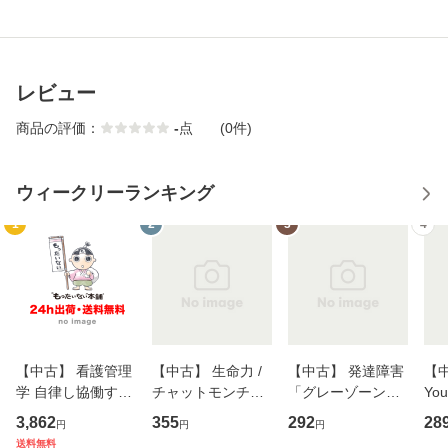
レビュー
商品の評価：
-
点
(0件)
ウィークリーランキング
1
2
3
4
【中古】 看護管理
【中古】 生命力 /
【中古】 発達障害
【中
学 自律し協働する
チャットモンチー /
「グレーゾーン」
You
専門職の看護マネ
キューンレコード
その正しい理解と
のがか
3,862
355
292
28
円
円
円
ジメントスキル 改
[CD]【メール便送
克服法 (SB新書 57
【
送料無料