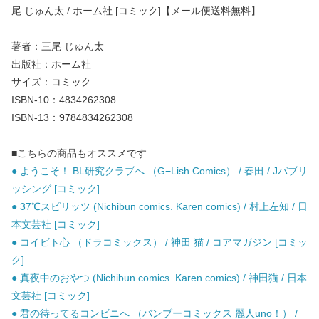
尾 じゅん太 / ホーム社 [コミック]【メール便送料無料】
著者：三尾 じゅん太
出版社：ホーム社
サイズ：コミック
ISBN-10：4834262308
ISBN-13：9784834262308
■こちらの商品もオススメです
● ようこそ！ BL研究クラブへ （G−Lish Comics） / 春田 / Jパブリ
ッシング [コミック]
● 37℃スピリッツ (Nichibun comics. Karen comics) / 村上左知 / 日
本文芸社 [コミック]
● コイビト心 （ドラコミックス） / 神田 猫 / コアマガジン [コミッ
ク]
● 真夜中のおやつ (Nichibun comics. Karen comics) / 神田猫 / 日本
文芸社 [コミック]
● 君の待ってるコンビニへ （バンブーコミックス 麗人uno！） /