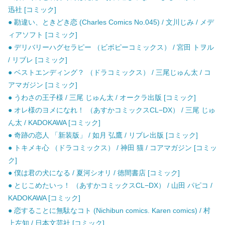
迅社 [コミック]
● 勘違い、ときどき恋 (Charles Comics No.045) / 文川じみ / メデ
ィアソフト [コミック]
● デリバリーハグセラピー （ビボピーコミックス） / 宮田 トヲル
/ リブレ [コミック]
● ベストエンディング？ （ドラコミックス） / 三尾じゅん太 / コ
アマガジン [コミック]
● うわさの王子様 / 三尾 じゅん太 / オークラ出版 [コミック]
● オレ様のヨメになれ！ （あすかコミックスCL−DX） / 三尾 じゅ
ん太 / KADOKAWA [コミック]
● 奇跡の恋人 「新装版」 / 如月 弘鷹 / リブレ出版 [コミック]
● トキメキ心 （ドラコミックス） / 神田 猫 / コアマガジン [コミッ
ク]
● 僕は君の犬になる / 夏河シオリ / 徳間書店 [コミック]
● とじこめたいっ！ （あすかコミックスCL−DX） / 山田 パピコ /
KADOKAWA [コミック]
● 恋することに無駄なコト (Nichibun comics. Karen comics) / 村
上左知 / 日本文芸社 [コミック]