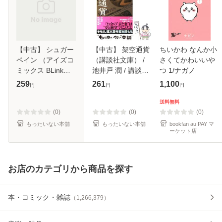
【中古】 シュガー
【中古】 架空通貨
ちいかわ なんか小
ペイン （アイズコ
（講談社文庫） /
さくてかわいいや
ミックス BLink） /
池井戸 潤 / 講談社
つ 1/ナガノ
三尾 じゅん太 / ホ
[文庫]【メール便送
259
261
1,100
円
円
円
ーム社 [コミック]
料無料】
【メール便送料無
送料無料
料】
(0)
(0)
(0)
もったいない本舗
もったいない本舗
bookfan au PAY マ
ーケット店
お店のカテゴリから商品を探す
本・コミック・雑誌
（
1,266,379
）