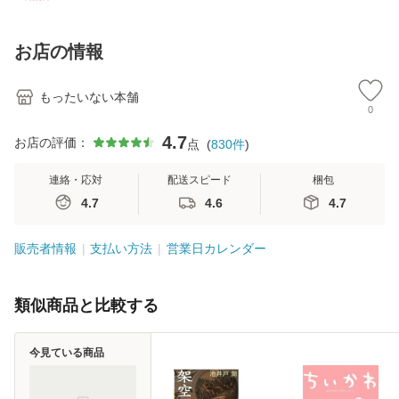
訂第3版 (看護学テ
料無料】
2) / 岡田尊司 / Ｓ
料
キストNiCE) / 手島
Ｂクリエイティブ
恵 藤本幸三 / 南江
[新書]【メール便送
お店の情報
堂 [単行
料無料】
もったいない本舗
0
4.7
お店の評価：
点
(
830
件
)
連絡・応対
配送スピード
梱包
4.7
4.6
4.7
販売者情報
支払い方法
営業日カレンダー
類似商品と比較する
今見ている商品