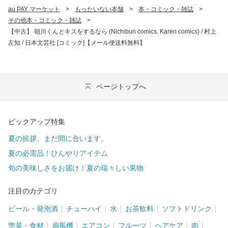
au PAY マーケット
>
もったいない本舗
>
本・コミック・雑誌
>
その他本・コミック・雑誌
>
【中古】 朝川くんとキスをするなら (Nichibun comics. Karen comics) / 村上
左知 / 日本文芸社 [コミック]【メール便送料無料】
ページトップへ
ピックアップ特集
夏の挨拶、まだ間に合います。
夏の必需品！ひんやりアイテム
旬の美味しさをお届け！夏の瑞々しい果物
注目のカテゴリ
ビール・発泡酒
チューハイ
水
お茶飲料
ソフトドリンク
惣菜・食材
扇風機
エアコン
フルーツ
ヘアケア
肉