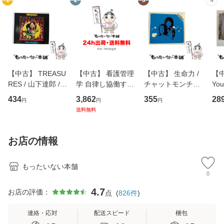
1
2
3
4
【中古】 TREASU
【中古】 看護管理
【中古】 生命力 /
【中
RES / 山下達郎 /
学 自律し協働する
チャットモンチー /
You
イーストウエス
専門職の看護マネ
キューンレコード
のがか
434
3,862
355
28
円
円
円
ト・ジャパン [CD]
ジメントスキル 改
[CD]【メール便送
【
送料無料
【メール便送料無
訂第3版 (看護学テ
料無料】
料
料】
キストNiCE) / 手島
恵 藤本幸三 / 南江
お店の情報
堂 [単行
もったいない本舗
0
4.7
お店の評価：
点
(
826
件
)
連絡・応対
配送スピード
梱包