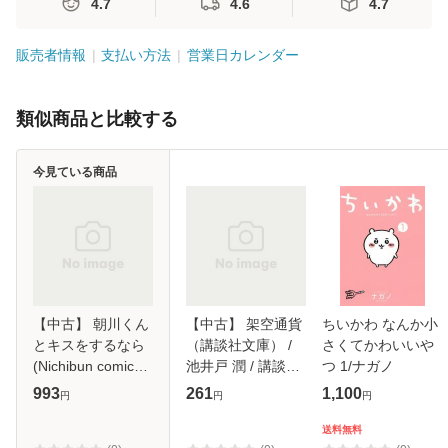
4.7
4.6
4.7
販売者情報
支払い方法
営業日カレンダー
類似商品と比較する
今見ている商品
【中古】 朝川くん
【中古】 架空通貨
ちいかわ なんか小
とキスをするなら
（講談社文庫） /
さくてかわいいや
(Nichibun comics.
池井戸 潤 / 講談社
つ 1/ナガノ
Karen comics) / 村
[文庫]【メール便送
993
261
1,100
円
円
円
上左知 / 日本文芸
料無料】
社 [コミック]【メ
送料無料