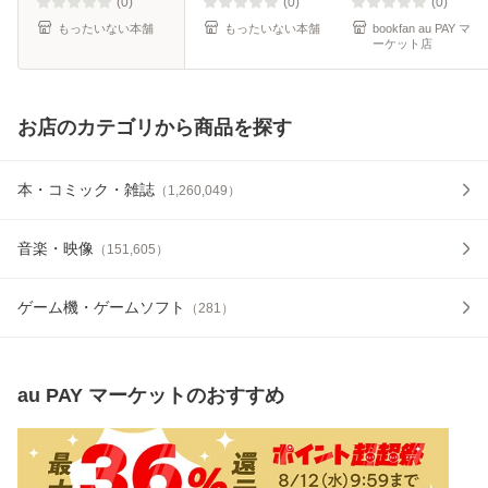
ール便送料無料】
(0)
(0)
(0)
もったいない本舗
もったいない本舗
bookfan au PAY マ
ーケット店
お店のカテゴリから商品を探す
本・コミック・雑誌
（
1,260,049
）
音楽・映像
（
151,605
）
ゲーム機・ゲームソフト
（
281
）
au PAY マーケット
のおすすめ