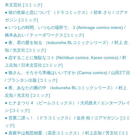
本文芸社 [コミック]
● 彼の焦燥と恋について （ドラコミックス） / 碧本 さり / コアマ
ガジン [コミック]
● いつもの時間、いつもの場所で。 1 (Animage comics miere) /
橋本あおい / ティーダワークス [コミック]
● 夜、君の愛を知る （kobunsha BLコミックシリーズ） / 村上 左
知 / 光文社 [コミック]
● 恋することに無駄なコト (Nichibun comics. Karen comics) / 村
上左知 / 日本文芸社 [コミック]
● 狼さん、そろそろ準備はいいですか (Canna comics) / 山田2丁目
/ プランタン出版 [コミック]
● 夜、あなたの腕の中 （kobunsha BLコミックシリーズ） / 村上
左知 / 光文社 [コミック]
● ヒナまつり 4 （ビームコミックス） / 大武政夫 / エンターブレイ
ン [コミック]
● 営業二課っ！ （ドラコミックス） / 金井 桂 / コアマガジン [コミ
ック]
● 真夜中は相思相愛 （花音コミックス） / 村上左知 / 芳文社 [コミ