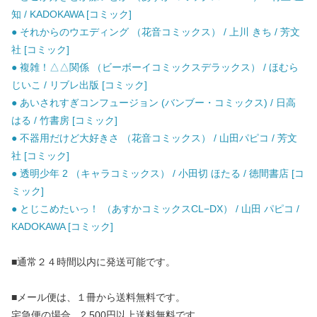
知 / KADOKAWA [コミック]
● それからのウエディング （花音コミックス） / 上川 きち / 芳文
社 [コミック]
● 複雑！△△関係 （ビーボーイコミックスデラックス） / ほむら
じいこ / リブレ出版 [コミック]
● あいされすぎコンフュージョン (バンブー・コミックス) / 日高
はる / 竹書房 [コミック]
● 不器用だけど大好きさ （花音コミックス） / 山田パピコ / 芳文
社 [コミック]
● 透明少年 2 （キャラコミックス） / 小田切 ほたる / 徳間書店 [コ
ミック]
● とじこめたいっ！ （あすかコミックスCL−DX） / 山田 パピコ /
KADOKAWA [コミック]
■通常２４時間以内に発送可能です。
■メール便は、１冊から送料無料です。
宅急便の場合、2,500円以上送料無料です。