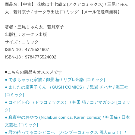
商品名:【中古】 花嫁は十七歳 2 (アクアコミックス) / 三尾じゅん
太、若月京子 / オークラ出版 [コミック]【メール便送料無料】
著者：三尾じゅん太、若月京子
出版社：オークラ出版
サイズ：コミック
ISBN-10：4775524607
ISBN-13：9784775524602
■こちらの商品もオススメです
● できちゃった家族 / 御景 椿 / リブレ出版 [コミック]
● ましたの腐男子くん （GUSH COMICS） / 黒岩 チハヤ / 海王社
[コミック]
● コイビト心 （ドラコミックス） / 神田 猫 / コアマガジン [コミッ
ク]
● 真夜中のおやつ (Nichibun comics. Karen comics) / 神田猫 / 日本
文芸社 [コミック]
● 君の待ってるコンビニへ （バンブーコミックス 麗人uno！） /