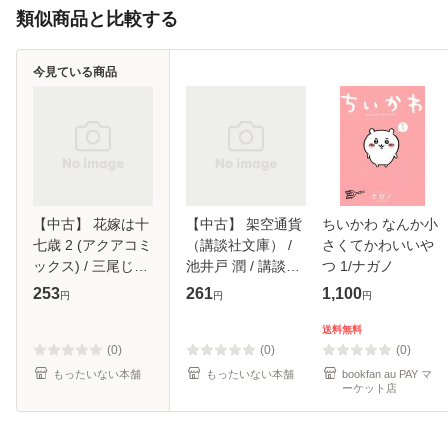
類似商品と比較する
今見ている商品
【中古】 花嫁は十
【中古】 架空通貨
ちいかわ なんか小
七歳 2 (アクアコミ
（講談社文庫） /
さくてかわいいや
ックス) / 三尾じゅ
池井戸 潤 / 講談社
つ 1/ナガノ
ん太、若月京子 /
[文庫]【メール便送
253
261
1,100
円
円
円
オークラ出版 [コミ
料無料】
ック]【メール便送
送料無料
料無料】
(0)
(0)
(0)
もったいない本舗
もったいない本舗
bookfan au PAY マ
ーケット店