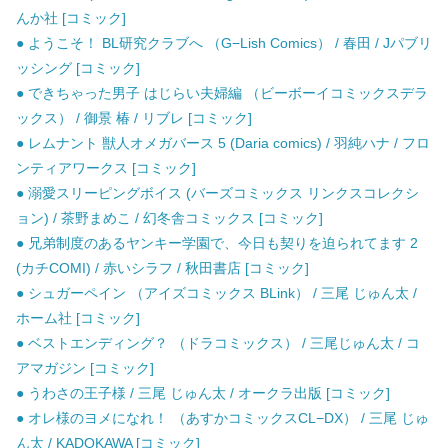
んか社 [コミック]
● ようこそ！ BL研究クラブへ （G−Lish Comics） / 春田 / Jパブリ
ッシング [コミック]
● できちゃった男子 はじらい夫婦編 （ビーボーイコミックスデラ
ックス） / 御景 椿 / リブレ [コミック]
● レムナント 獣人オメガバース 5 (Daria comics) / 羽純ハナ / フロ
ンティアワークス [コミック]
● 溺愛スリーピングボイス (バーズコミックス リンクスコレクシ
ョン) / 茶野まめこ / 幻冬舎コミックス [コミック]
● 兄弟制度のあるヤンキー学園で、今日も契りを迫られてます 2
(カチCOMI) / 赤いシラフ / 秋田書店 [コミック]
● シュガーペイン （アイズコミックス BLink） / 三尾 じゅん太 /
ホーム社 [コミック]
● ベストエンディング？ （ドラコミックス） / 三尾じゅん太 / コ
アマガジン [コミック]
● うわさの王子様 / 三尾 じゅん太 / オークラ出版 [コミック]
● オレ様のヨメになれ！ （あすかコミックスCL−DX） / 三尾 じゅ
ん太 / KADOKAWA [コミック]