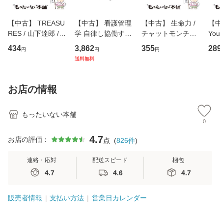
【中古】 TREASU
【中古】 看護管理
【中古】 生命力 /
【中
RES / 山下達郎 /
学 自律し協働する
チャットモンチー /
You
イーストウエス
専門職の看護マネ
キューンレコード
のがか
434
3,862
355
28
円
円
円
ト・ジャパン [CD]
ジメントスキル 改
[CD]【メール便送
【
送料無料
【メール便送料無
訂第3版 (看護学テ
料無料】
料
料】
キストNiCE) / 手島
恵 藤本幸三 / 南江
お店の情報
堂 [単行
もったいない本舗
0
4.7
お店の評価：
点
(
826
件
)
連絡・応対
配送スピード
梱包
4.7
4.6
4.7
販売者情報
支払い方法
営業日カレンダー