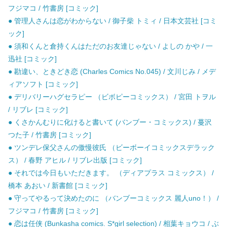
フジマコ / 竹書房 [コミック]
● 管理人さんは恋がわからない / 御子柴 トミィ / 日本文芸社 [コミ
ック]
● 須和くんと倉持くんはただのお友達じゃない / よしの かや / 一
迅社 [コミック]
● 勘違い、ときどき恋 (Charles Comics No.045) / 文川じみ / メデ
ィアソフト [コミック]
● デリバリーハグセラピー （ビボピーコミックス） / 宮田 トヲル
/ リブレ [コミック]
● くさかんむりに化けると書いて (バンブー・コミックス) / 蔓沢
つた子 / 竹書房 [コミック]
● ツンデレ保父さんの傲慢彼氏 （ビーボーイコミックスデラック
ス） / 春野 アヒル / リブレ出版 [コミック]
● それでは今日もいただきます。 （ディアプラス コミックス） /
橋本 あおい / 新書館 [コミック]
● 守ってやるって決めたのに （バンブーコミックス 麗人uno！） /
フジマコ / 竹書房 [コミック]
● 恋は任侠 (Bunkasha comics. S*girl selection) / 相葉キョウコ / ぶ