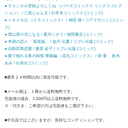
● チャンネル登録よろしくね （バーズコミックス リンクスコレク
ション） / 三尾じゅん太 / 幻冬舎コミックス [コミック]
● トキメキ心 （ドラコミックス） / 神田 猫 / コアマガジン [コミッ
ク]
● 僕は君の犬になる / 夏河シオリ / 徳間書店 [コミック]
● 奇跡の恋人 「新装版」 / 如月 弘鷹 / リブレ出版 [コミック]
● 自動昇降恋愛 / 桑原 祐子 / リブレ出版 [コミック]
● 愛で痴れる夜の純情 華園編 （花丸コミックス） / 樹 要、 鈴木
あみ / 白泉社 [コミック]
■通常２４時間以内に発送可能です。
■メール便は、１冊から送料無料です。
宅急便の場合、2,500円以上送料無料です。
※「代引き」ご希望の方は宅急便をご選択下さい。
■中古品ではございますが、良好なコンディションです。