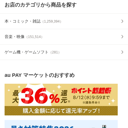
お店のカテゴリから商品を探す
本・コミック・雑誌
（
1,259,394
）
音楽・映像
（
151,514
）
ゲーム機・ゲームソフト
（
281
）
au PAY マーケット
のおすすめ