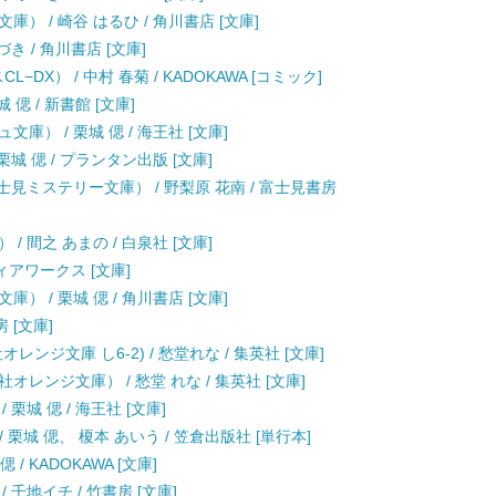
） / 崎谷 はるひ / 角川書店 [文庫]
き / 角川書店 [文庫]
DX） / 中村 春菊 / KADOKAWA [コミック]
偲 / 新書館 [文庫]
） / 栗城 偲 / 海王社 [文庫]
城 偲 / プランタン出版 [文庫]
士見ミステリー文庫） / 野梨原 花南 / 富士見書房
 間之 あまの / 白泉社 [文庫]
ティアワークス [文庫]
 / 栗城 偲 / 角川書店 [文庫]
 [文庫]
ンジ文庫 し6-2) / 愁堂れな / 集英社 [文庫]
レンジ文庫） / 愁堂 れな / 集英社 [文庫]
栗城 偲 / 海王社 [文庫]
/ 栗城 偲、 榎本 あいう / 笠倉出版社 [単行本]
/ KADOKAWA [文庫]
千地イチ / 竹書房 [文庫]