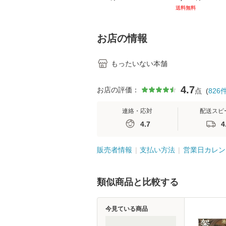
[CD]【メール便送料無
キル 改訂第3版 
送料無料
料】
学テキストNiCE)
島恵 藤本幸三 /
堂 [単行
お店の情報
もったいない本舗
4.7
お店の評価：
点
(
826
連絡・応対
配送スピ
4.7
4
販売者情報
支払い方法
営業日カレン
類似商品と比較する
今見ている商品