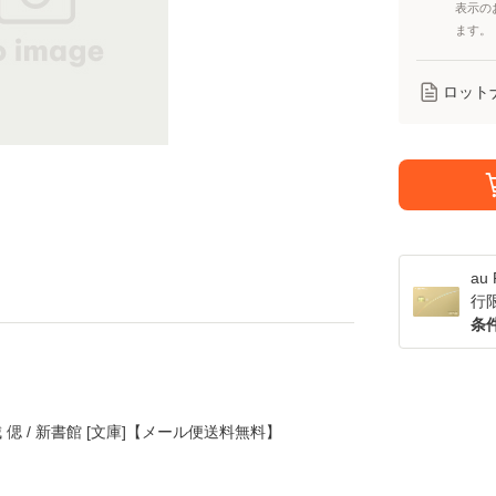
表示の
ます。
ロット
a
行
条
 偲 / 新書館 [文庫]【メール便送料無料】