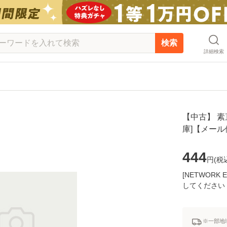
検索
詳細検索
【中古】 素直
庫]【メー
444
円(
税
[NETWOR
してください
※一部地