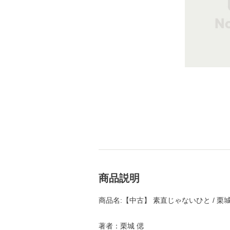
商品説明
商品名:【中古】 素直じゃないひと / 栗城
著者：栗城 偲