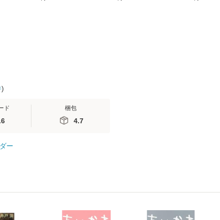
(看護
【メール便送料無料】
送料無料】
ミリヤ / [CD]【メール
 / 手
便送料無料
 南江
件
)
ード
梱包
.6
4.7
ダー