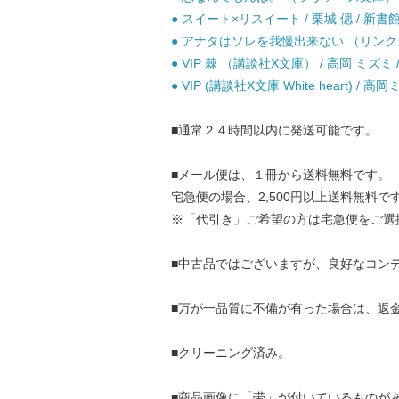
● スイート×リスイート / 栗城 偲 / 新書館
● アナタはソレを我慢出来ない （リンクスロ
● VIP 棘 （講談社X文庫） / 高岡 ミズミ 
● VIP (講談社X文庫 White heart) / 高
■通常２４時間以内に発送可能です。
■メール便は、１冊から送料無料です。
宅急便の場合、2,500円以上送料無料で
※「代引き」ご希望の方は宅急便をご選
■中古品ではございますが、良好なコン
■万が一品質に不備が有った場合は、返
■クリーニング済み。
■商品画像に「帯」が付いているものが