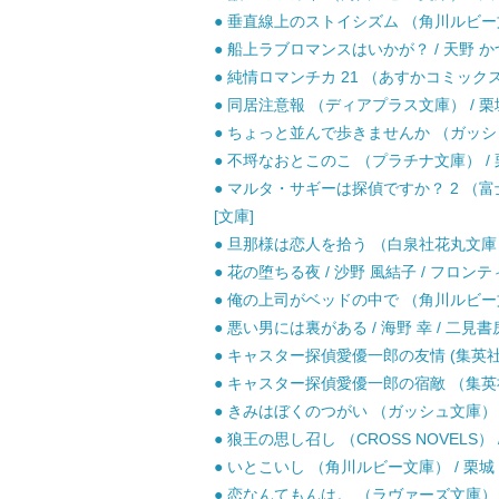
● 垂直線上のストイシズム （角川ルビー文庫
● 船上ラブロマンスはいかが？ / 天野 かづ
● 純情ロマンチカ 21 （あすかコミックスCL−
● 同居注意報 （ディアプラス文庫） / 栗城 
● ちょっと並んで歩きませんか （ガッシュ文庫
● 不埒なおとこのこ （プラチナ文庫） / 栗
● マルタ・サギーは探偵ですか？ 2 （富
[文庫]
● 旦那様は恋人を拾う （白泉社花丸文庫） /
● 花の堕ちる夜 / 沙野 風結子 / フロン
● 俺の上司がベッドの中で （角川ルビー文庫）
● 悪い男には裏がある / 海野 幸 / 二見書房
● キャスター探偵愛優一郎の友情 (集英社オレ
● キャスター探偵愛優一郎の宿敵 （集英社オ
● きみはぼくのつがい （ガッシュ文庫） / 
● 狼王の思し召し （CROSS NOVELS） 
● いとこいし （角川ルビー文庫） / 栗城 偲 
● 恋なんてもんは。 （ラヴァーズ文庫） / 