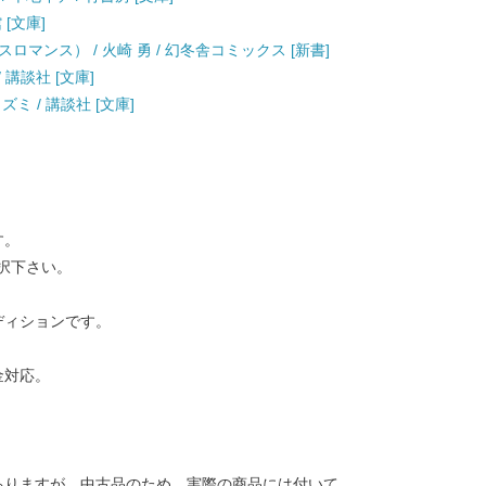
 [文庫]
マンス） / 火崎 勇 / 幻冬舎コミックス [新書]
/ 講談社 [文庫]
岡ミズミ / 講談社 [文庫]
す。
択下さい。
ディションです。
金対応。
ありますが、中古品のため、実際の商品には付いて