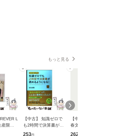
もっと見る
6
7
8
EVER L
【中古】 知識ゼロで
【中古】 予知夢 （文
【中古】
生産限定
も2時間で決算書が読
春文庫） / 東野 圭吾 /
プロデュー
翔太×加藤
めるようになる！ 会
文藝春秋 [文庫]【メー
OX] / バ
253
262
2,335
円
円
円