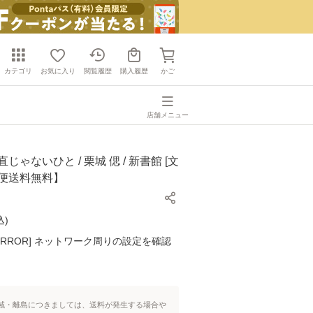
カテゴリ
お気に入り
閲覧履歴
購入履歴
かご
店舗メニュー
じゃないひと / 栗城 偲 / 新書館 [文
ル便送料無料】
込
)
K ERROR] ネットワーク周りの設定を確認
域・離島につきましては、送料が発生する場合や