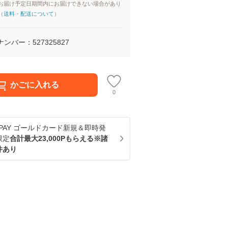
お届け予定日期間内にお届けできない場合があり
（
送料・配送について
）
ナンバー：
527325827
かごに入れる
0
u PAY ゴールドカード新規＆即時発
限定
合計最大23,000Pもらえる※諸
件あり