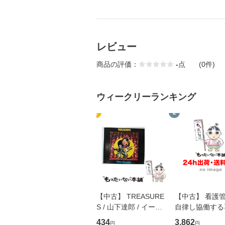
レビュー
商品の評価：
-
点
(0件)
ウィークリーランキング
1
2
【中古】 TREASURE
【中古】 看護
S / 山下達郎 / イース
自律し協働する
トウエスト・ジャパン
の看護マネジメ
434
3,862
円
円