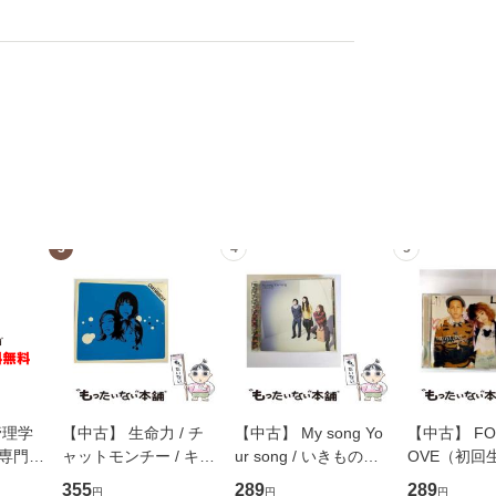
3
4
5
管理学
【中古】 生命力 / チ
【中古】 My song Yo
【中古】 FOR
専門職
ャットモンチー / キュ
ur song / いきものが
OVE（初回
ントス
ーンレコード [CD]
かり / [CD]【メール便
盤） / 清水
355
289
289
円
円
円