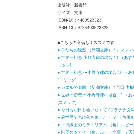
出版社：新書館
サイズ：文庫
ISBN-10：4403523323
ISBN-13：9784403523328
■こちらの商品もオススメです
● 羊たちの沈黙 （新潮文庫） / トマス ハリ
● 世界一初恋 小野寺律の場合 11 （あすかコ
ミック]
● 世界一初恋 〜小野寺律の場合 10 （あすか
[コミック]
● カエルの楽園 （新潮文庫） / 百田 尚樹 
● 世界一初恋 〜小野寺律の場合 12 （あすか
[コミック]
● 今日も明日も会いたくて (プラチナ文庫)
● 異世界で恋に落ちました！ ？ （角川ルビー
● 平行線上のモラトリアム （角川ルビー文庫
● 獣王のツガイ （角川ルビー文庫） / 天野 か