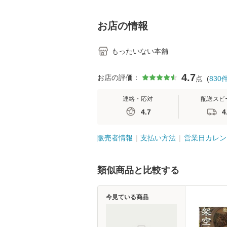
学テキストNiCE) / 手
島恵 藤本幸三 / 南江
堂 [単行
お店の情報
もったいない本舗
4.7
お店の評価：
点
(
830
連絡・応対
配送スピ
4.7
4
販売者情報
支払い方法
営業日カレン
類似商品と比較する
今見ている商品