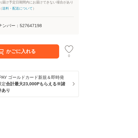
お届け予定日期間内にお届けできない場合があり
（
送料・配送について
）
ナンバー：
527647198
かごに入れる
0
u PAY ゴールドカード新規＆即時発
限定
合計最大23,000Pもらえる※諸
件あり