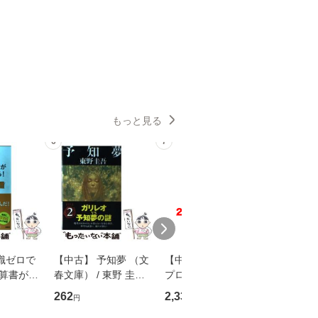
もっと見る
6
7
8
識ゼロで
【中古】 予知夢 （文
【中古】 野ブタ。を
【中古】 
決算書が読
春文庫） / 東野 圭吾 /
プロデュース [DVD-B
島みゆき / [CD]【
る！ 会
文藝春秋 [文庫]【メー
OX] / バップ [DVD]
ル便送料
262
2,335
2,150
円
円
円
 佐伯 良
ル便送料無料】
【メール便送料無料】