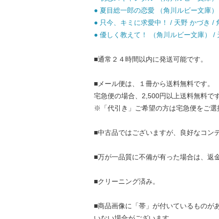
● 夏目総一郎の恋愛 （角川ルビー文庫） / 天
● 只今、キミに求愛中！ / 天野 かづき / 
● 優しく教えて！ （角川ルビー文庫） / 天野
■通常２４時間以内に発送可能です。
■メール便は、１冊から送料無料です。
宅急便の場合、2,500円以上送料無料で
※「代引き」ご希望の方は宅急便をご選
■中古品ではございますが、良好なコン
■万が一品質に不備が有った場合は、返
■クリーニング済み。
■商品画像に「帯」が付いているものが
いない場合がございます。