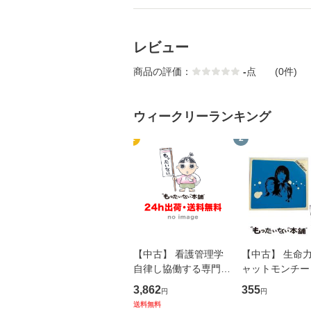
レビュー
商品の評価：
-
点
(0件)
ウィークリーランキング
1
2
【中古】 看護管理学
【中古】 生命力 
自律し協働する専門職
ャットモンチー 
の看護マネジメントス
ーンレコード [C
3,862
355
円
円
キル 改訂第3版 (看護
【メール便送料
送料無料