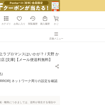
カテゴリ
お気に入り
閲覧履歴
購入履歴
かご
店舗メニュー
上ラブロマンスはいかが？ / 天野 か
川書店 [文庫]【メール便送料無料】
込
)
K ERROR] ネットワーク周りの設定を確認
域・離島につきましては、送料が発生する場合や