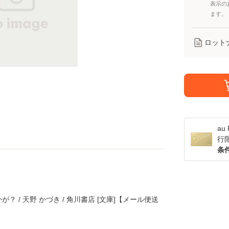
表示の
ます。
ロット
a
行
条
 / 天野 かづき / 角川書店 [文庫]【メール便送