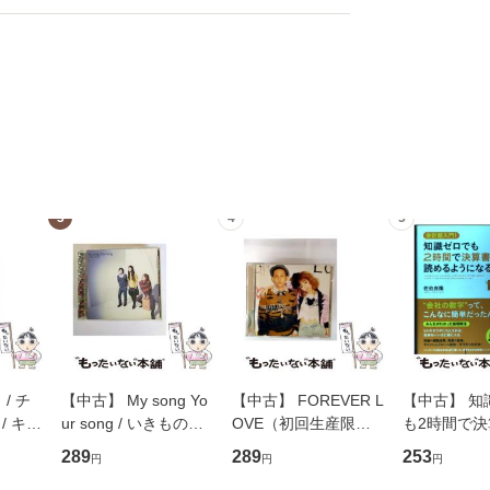
3
4
5
/ チ
【中古】 My song Yo
【中古】 FOREVER L
【中古】 知
/ キュ
ur song / いきものが
OVE（初回生産限定
も2時間で
D]
かり / [CD]【メール便
盤） / 清水翔太×加藤
めるようにな
289
289
253
円
円
円
無料】
送料無料】
ミリヤ / [CD]【メール
計超入門！ /