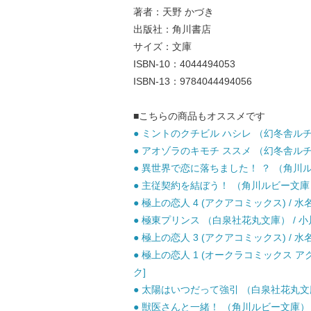
著者：天野 かづき
出版社：角川書店
サイズ：文庫
ISBN-10：4044494053
ISBN-13：9784044494056
■こちらの商品もオススメです
● ミントのクチビル ハシレ （幻冬舎ルチル文
● アオゾラのキモチ ススメ （幻冬舎ルチル
● 異世界で恋に落ちました！ ？ （角川ルビー
● 主従契約を結ぼう！ （角川ルビー文庫） 
● 極上の恋人 4 (アクアコミックス) / 水
● 極東プリンス （白泉社花丸文庫） / 小川 
● 極上の恋人 3 (アクアコミックス) / 水
● 極上の恋人 1 (オークラコミックス アク
ク]
● 太陽はいつだって強引 （白泉社花丸文庫） 
● 獣医さんと一緒！ （角川ルビー文庫） / 天