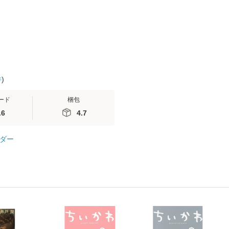
便送料無料】
隆 / 高橋書
（ソフトカバ
【メール便
件
)
ード
梱包
.6
4.7
ダー