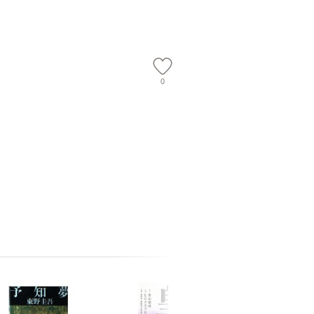
店 [単行本
ー）]
送
0