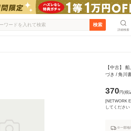
検索
詳細検索
【中古】 船
づき / 角
370
円(
税
[NETWOR
してください
※一部地