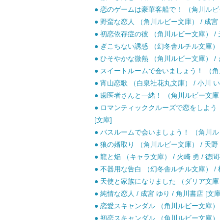
● 恋のゲームは豪華客船で！ （角川ルビー文
● 野蛮な恋人 （角川ルビー文庫） / 成宮 ゆ
● 初恋依存症の彼 （角川ルビー文庫） / 天野
● ぎこちない誘惑 （幻冬舎ルチル文庫） / 
● ひそやかな微熱 （角川ルビー文庫） / き
● スイートルームで会いましょう！ （角川ル
● 宵山恋歌 （白泉社花丸文庫） / 小川 いら
● 歯医者さんと一緒！ （角川ルビー文庫） / 
● ロマンティッククルーズで恋をしよう！ （
[文庫]
● バスルームで会いましょう！ （角川ルビー
● 狼の婿取り （角川ルビー文庫） / 天野 かづ
● 龍と焔 （キャラ文庫） / 火崎 勇 / 徳間
● 不器用な告白 （幻冬舎ルチル文庫） / 椎崎
● 天使と家族になりました （ダリア文庫） 
● 純情な恋人 / 成宮 ゆり / 角川書店 [文庫
● 恋愛スキャンダル （角川ルビー文庫） / 天
● 初恋スキャンダル （角川ルビー文庫） / 天