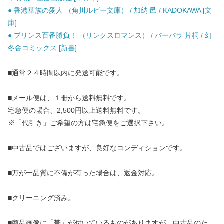
● 香港華族の愛人 （角川ルビー文庫） / 加納 邑 / KADOKAWA [文
庫]
● プリンス百番勝負！ （リンクスロマンス） / バーバラ 片桐 / 幻
冬舎コミックス [新書]
■通常２４時間以内に発送可能です。
■メール便は、１冊から送料無料です。
宅急便の場合、2,500円以上送料無料です。
※「代引き」ご希望の方は宅急便をご選択下さい。
■中古品ではございますが、良好なコンディションです。
■万が一品質に不備が有った場合は、返金対応。
■クリーニング済み。
■商品画像に「帯」が付いているものがありますが、中古品のた