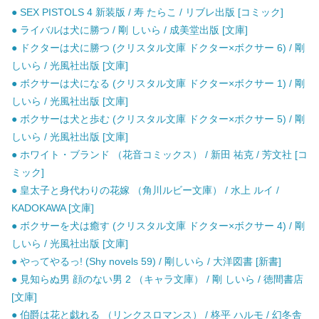
● SEX PISTOLS 4 新装版 / 寿 たらこ / リブレ出版 [コミック]
● ライバルは犬に勝つ / 剛 しいら / 成美堂出版 [文庫]
● ドクターは犬に勝つ (クリスタル文庫 ドクター×ボクサー 6) / 剛
しいら / 光風社出版 [文庫]
● ボクサーは犬になる (クリスタル文庫 ドクター×ボクサー 1) / 剛
しいら / 光風社出版 [文庫]
● ボクサーは犬と歩む (クリスタル文庫 ドクター×ボクサー 5) / 剛
しいら / 光風社出版 [文庫]
● ホワイト・ブランド （花音コミックス） / 新田 祐克 / 芳文社 [コ
ミック]
● 皇太子と身代わりの花嫁 （角川ルビー文庫） / 水上 ルイ /
KADOKAWA [文庫]
● ボクサーを犬は癒す (クリスタル文庫 ドクター×ボクサー 4) / 剛
しいら / 光風社出版 [文庫]
● やってやるっ! (Shy novels 59) / 剛しいら / 大洋図書 [新書]
● 見知らぬ男 顔のない男 2 （キャラ文庫） / 剛 しいら / 徳間書店
[文庫]
● 伯爵は花と戯れる （リンクスロマンス） / 柊平 ハルモ / 幻冬舎