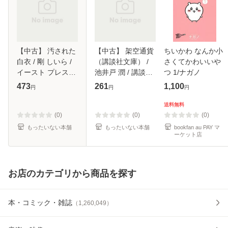
【中古】 汚された
【中古】 架空通貨
ちいかわ なんか小
白衣 / 剛 しいら /
（講談社文庫） /
さくてかわいいや
イースト プレス
池井戸 潤 / 講談社
つ 1/ナガノ
[新書]【メール便送
[文庫]【メール便送
473
261
1,100
円
円
円
料無料】
料無料】
送料無料
(0)
(0)
(0)
もったいない本舗
もったいない本舗
bookfan au PAY マ
ーケット店
お店のカテゴリから商品を探す
本・コミック・雑誌
（
1,260,049
）