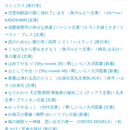
コミックス [単行本]
● 完璧幼馴染の愛に溺れています （角川ルビー文庫） / chiーco /
KADOKAWA [文庫]
● 溺愛御曹司の幸せな執着 (ソーニャ文庫 つ1-7) / 月城うさぎ / イ
ースト・プレス [文庫]
● 恋のためらい愛の罪 / 高岡 ミズミ / ハイランド [単行本]
● くちびるから愛をきざもう （角川ルビー文庫） / 崎谷 はるひ /
角川書店 [文庫]
● はめてやるっ! (Shy novels 38) / 剛しいら / 大洋図書 [新書]
● おとしてやるっ! (Shy novels 48) / 剛しいら / 大洋図書 [新書]
● 夜蝶は凍れる恋のとりこ （白泉社花丸文庫BLACK） / 柊平 ハル
モ / 白泉社 [文庫]
● なりかわり 大正艶異聞 華族家の秘めごと (ティアラ文庫) / 丸木
文華 / プランタン出版 [文庫]
● かってやるっ！ （SHY文庫） / 剛 しいら / 大洋図書 [文庫]
● 白狼王の愛嫁 / 櫛野 ゆい / リブレ出版 [新書]
● 狐の婿取りー神様、思い出すの巻ー （CROSS NOVELS） / 松
幸 かほ / 笠倉出版社 [単行本]