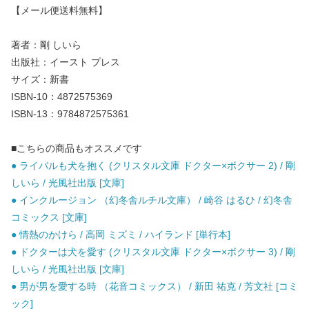
【メール便送料無料】
著者：剛 しいら
出版社：イースト プレス
サイズ：新書
ISBN-10：4872575369
ISBN-13：9784872575361
■こちらの商品もオススメです
● ライバルも犬を抱く (クリスタル文庫 ドクター×ボクサー 2) / 剛
しいら / 光風社出版 [文庫]
● インクルージョン （幻冬舎ルチル文庫） / 崎谷 はるひ / 幻冬舎
コミックス [文庫]
● 情熱のかけら / 高岡 ミズミ / ハイランド [単行本]
● ドクターは犬を愛す (クリスタル文庫 ドクター×ボクサー 3) / 剛
しいら / 光風社出版 [文庫]
● 男が男を愛する時 （花音コミックス） / 新田 祐克 / 芳文社 [コミ
ック]