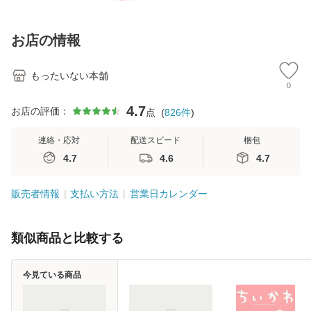
【メール便送料無
訂第3版 (看護学テ
料無料】
料
料】
キストNiCE) / 手島
恵 藤本幸三 / 南江
お店の情報
堂 [単行
もったいない本舗
0
4.7
お店の評価：
点
(
826
件
)
連絡・応対
配送スピード
梱包
4.7
4.6
4.7
販売者情報
支払い方法
営業日カレンダー
類似商品と比較する
今見ている商品