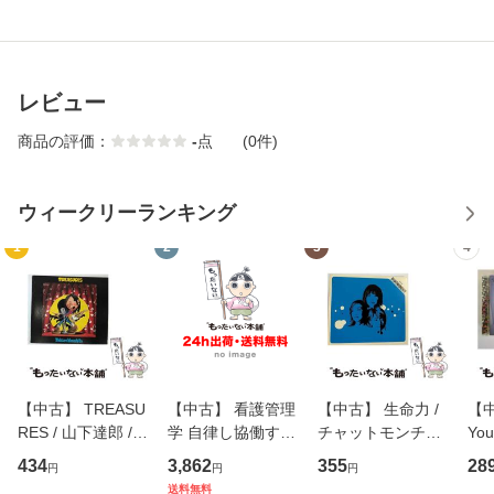
レビュー
商品の評価：
-
点
(0件)
ウィークリーランキング
1
2
3
4
【中古】 TREASU
【中古】 看護管理
【中古】 生命力 /
【中
RES / 山下達郎 /
学 自律し協働する
チャットモンチー /
You
イーストウエス
専門職の看護マネ
キューンレコード
のがか
434
3,862
355
28
円
円
円
ト・ジャパン [CD]
ジメントスキル 改
[CD]【メール便送
【
送料無料