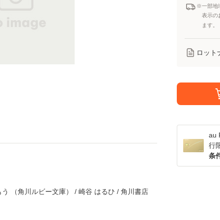
※一部地
表示の
ます。
ロット
a
行
条
 （角川ルビー文庫） / 崎谷 はるひ / 角川書店