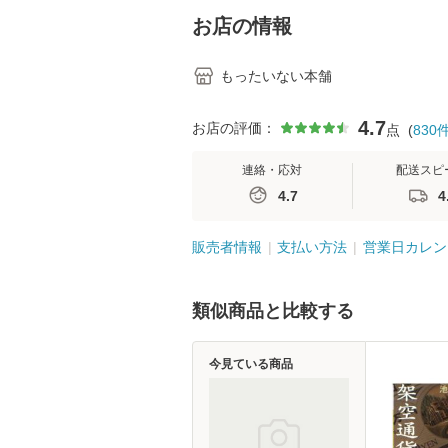
堂 [単行
お店の情報
もったいない本舗
4.7
お店の評価：
点
(
830
連絡・応対
配送スピ
4.7
4
販売者情報
支払い方法
営業日カレン
類似商品と比較する
今見ている商品