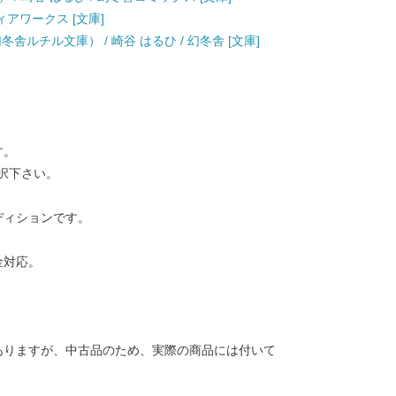
ティアワークス [文庫]
舎ルチル文庫） / 崎谷 はるひ / 幻冬舎 [文庫]
す。
択下さい。
ディションです。
金対応。
ありますが、中古品のため、実際の商品には付いて