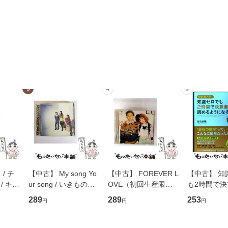
3
4
5
/ チ
【中古】 My song Yo
【中古】 FOREVER L
【中古】 知
/ キュ
ur song / いきものが
OVE（初回生産限定
も2時間で
D]
かり / [CD]【メール便
盤） / 清水翔太×加藤
めるようにな
289
289
253
円
円
円
無料】
送料無料】
ミリヤ / [CD]【メール
計超入門！ /
便送料無料】
隆 / 高橋書
（ソフトカバ