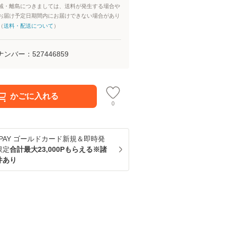
域・離島につきましては、送料が発生する場合や
お届け予定日期間内にお届けできない場合があり
（
送料・配送について
）
ナンバー：
527446859
かごに入れる
0
u PAY ゴールドカード新規＆即時発
限定
合計最大23,000Pもらえる※諸
件あり