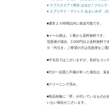
● ラブスクエア / 崎谷 はるひ / フロン
● エブリデイ・マジック あまいみず （幻冬
■通常２４時間以内に発送可能です。
■メール便は、１冊から送料無料です。
宅急便の場合、2,500円以上送料無料で
※「代引き」ご希望の方は宅急便をご選
■中古品ではございますが、良好なコン
■万が一品質に不備が有った場合は、返
■クリーニング済み。
■商品画像に「帯」が付いているものが
いない場合がございます。