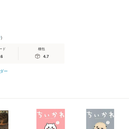
【メール便
件
)
ード
梱包
.6
4.7
ダー