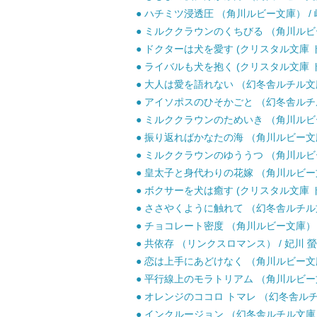
● ハチミツ浸透圧 （角川ルビー文庫） / 崎
● ミルククラウンのくちびる （角川ルビー文
● ドクターは犬を愛す (クリスタル文庫 ドク
● ライバルも犬を抱く (クリスタル文庫 ドク
● 大人は愛を語れない （幻冬舎ルチル文庫）
● アイソポスのひそかごと （幻冬舎ルチル文
● ミルククラウンのためいき （角川ルビー文
● 振り返ればかなたの海 （角川ルビー文庫） 
● ミルククラウンのゆううつ （角川ルビー文
● 皇太子と身代わりの花嫁 （角川ルビー文庫） 
● ボクサーを犬は癒す (クリスタル文庫 ドク
● ささやくように触れて （幻冬舎ルチル文庫
● チョコレート密度 （角川ルビー文庫） / 
● 共依存 （リンクスロマンス） / 妃川 螢
● 恋は上手にあどけなく （角川ルビー文庫） 
● 平行線上のモラトリアム （角川ルビー文庫
● オレンジのココロ トマレ （幻冬舎ルチル
● インクルージョン （幻冬舎ルチル文庫） 