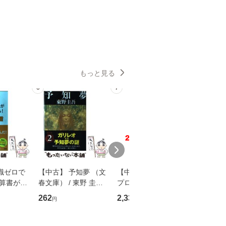
もっと見る
6
7
8
識ゼロで
【中古】 予知夢 （文
【中古】 野ブタ。を
【中古】 
決算書が読
春文庫） / 東野 圭吾 /
プロデュース [DVD-B
島みゆき / [CD]【
る！ 会
文藝春秋 [文庫]【メー
OX] / バップ [DVD]
ル便送料
262
2,335
2,150
円
円
円
 佐伯 良
ル便送料無料】
【メール便送料無料】
店 [単行本
ー）]