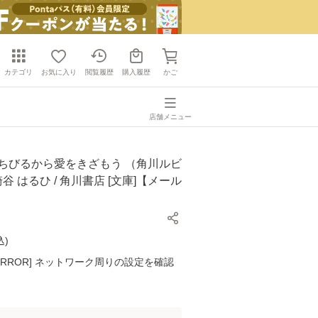
カテゴリ
お気に入り
閲覧履歴
購入履歴
かご
店舗メニュー
くちびるから愛をきざもう （角川ルビ
崎谷 はるひ / 角川書店 [文庫]【メール
】
込
)
K ERROR] ネットワーク周りの設定を確認