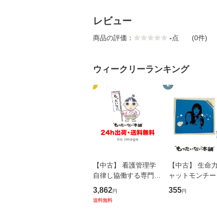
レビュー
商品の評価：
-
点
(0件)
ウィークリーランキング
1
2
【中古】 看護管理学
【中古】 生命力 
自律し協働する専門職
ャットモンチー 
の看護マネジメントス
ーンレコード [C
3,862
355
円
円
キル 改訂第3版 (看護
【メール便送料
送料無料
学テキストNiCE) / 手
島恵 藤本幸三 / 南江