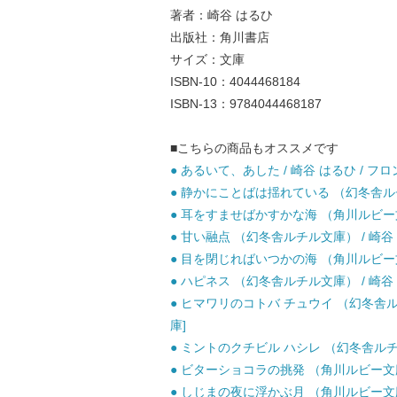
著者：崎谷 はるひ
出版社：角川書店
サイズ：文庫
ISBN-10：4044468184
ISBN-13：9784044468187
■こちらの商品もオススメです
● あるいて、あした / 崎谷 はるひ / フ
● 静かにことばは揺れている （幻冬舎ルチル
● 耳をすませばかすかな海 （角川ルビー文庫
● 甘い融点 （幻冬舎ルチル文庫） / 崎谷 
● 目を閉じればいつかの海 （角川ルビー文庫
● ハピネス （幻冬舎ルチル文庫） / 崎谷 
● ヒマワリのコトバ チュウイ （幻冬舎ルチ
庫]
● ミントのクチビル ハシレ （幻冬舎ルチル文
● ビターショコラの挑発 （角川ルビー文庫） 
● しじまの夜に浮かぶ月 （角川ルビー文庫） 