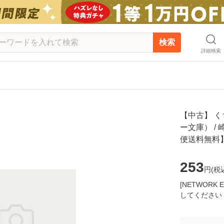
検索
詳細検索
【中古】 
ー文庫） / 
便送料無料
253
円(
税
[NETWOR
してください