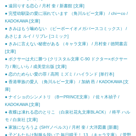
● 遠回りする恋心 / 月村 奎 / 新書館 [文庫]
● 完璧幼馴染の愛に溺れています （角川ルビー文庫） / chiーco /
KADOKAWA [文庫]
● きみはもう噛めない （ビーボーイオメガバースコミックス） /
あさじま ルイ / リブレ [コミック]
● きみに言えない秘密がある （キャラ文庫） / 月村奎 / 徳間書店
[文庫]
● ボクサーは犬に勝つ (クリスタル文庫 C-90 ドクター×ボクサー
7) / 剛しいら / 成美堂出版 [文庫]
● 恋のためらい愛の罪 / 高岡 ミズミ / ハイランド [単行本]
● 香港華族の愛人 （角川ルビー文庫） / 加納 邑 / KADOKAWA [文
庫]
● ナイショのシンメトリ （BーPRINCE文庫） / 佐々木禎子 /
KADOKAWA [文庫]
● 夜蝶は凍れる恋のとりこ （白泉社花丸文庫BLACK） / 柊平 ハル
モ / 白泉社 [文庫]
● 家族になろうよ (SHYノベルス) / 月村 奎 / 大洋図書 [新書]
● 子どもたちは制服を脱いで 毎日晴天！ 13 （キャラ文庫） / 菅野