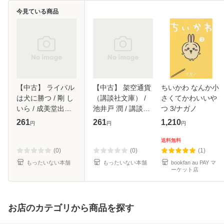
今見ている商品
【中古】 ライバル
【中古】 架空通貨
ちいかわ なんか小
は犬に勝つ / 剛 し
（講談社文庫） /
さくてかわいいや
いら / 成美堂出版
池井戸 潤 / 講談社
つ 3/ナガノ
[文庫]【メール便送
[文庫]【メール便送
261
261
1,210
円
円
円
料無料】
料無料】
送料無料
(0)
(0)
(1)
もったいない本舗
もったいない本舗
bookfan au PAY マ
ーケット店
お店のカテゴリから商品を探す