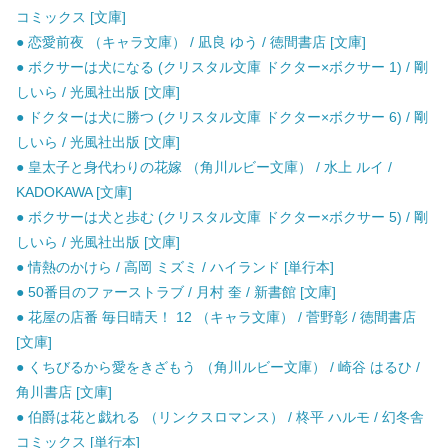
コミックス [文庫]
● 恋愛前夜 （キャラ文庫） / 凪良 ゆう / 徳間書店 [文庫]
● ボクサーは犬になる (クリスタル文庫 ドクター×ボクサー 1) / 剛
しいら / 光風社出版 [文庫]
● ドクターは犬に勝つ (クリスタル文庫 ドクター×ボクサー 6) / 剛
しいら / 光風社出版 [文庫]
● 皇太子と身代わりの花嫁 （角川ルビー文庫） / 水上 ルイ /
KADOKAWA [文庫]
● ボクサーは犬と歩む (クリスタル文庫 ドクター×ボクサー 5) / 剛
しいら / 光風社出版 [文庫]
● 情熱のかけら / 高岡 ミズミ / ハイランド [単行本]
● 50番目のファーストラブ / 月村 奎 / 新書館 [文庫]
● 花屋の店番 毎日晴天！ 12 （キャラ文庫） / 菅野彰 / 徳間書店
[文庫]
● くちびるから愛をきざもう （角川ルビー文庫） / 崎谷 はるひ /
角川書店 [文庫]
● 伯爵は花と戯れる （リンクスロマンス） / 柊平 ハルモ / 幻冬舎
コミックス [単行本]