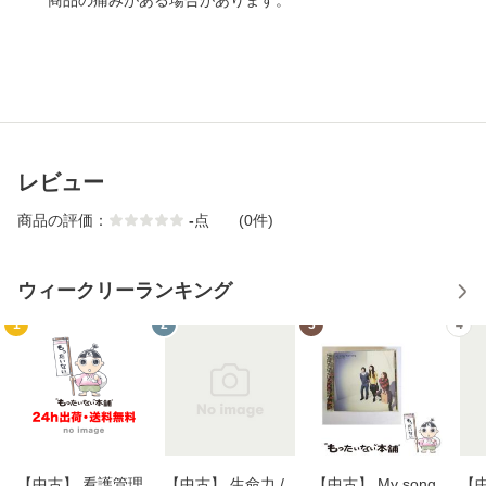
商品の痛みがある場合があります。
レビュー
商品の評価：
-
点
(0件)
ウィークリーランキング
1
2
3
4
【中古】 看護管理
【中古】 生命力 /
【中古】 My song
【中