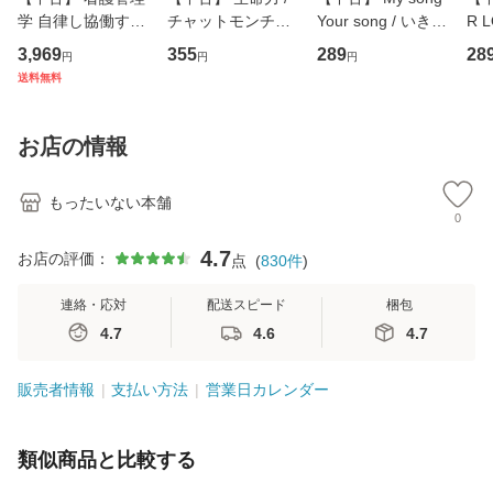
学 自律し協働する
チャットモンチー /
Your song / いきも
R 
専門職の看護マネ
キューンレコード
のがかり / [CD]
産限
3,969
355
289
28
円
円
円
ジメントスキル 改
[CD]【メール便送
【メール便送料無
翔太
送料無料
訂第3版 (看護学テ
料無料】
料】
[C
キストNiCE) / 手島
料
恵 藤本幸三 / 南江
お店の情報
堂 [単行
もったいない本舗
0
4.7
お店の評価：
点
(
830
件
)
連絡・応対
配送スピード
梱包
4.7
4.6
4.7
販売者情報
支払い方法
営業日カレンダー
類似商品と比較する