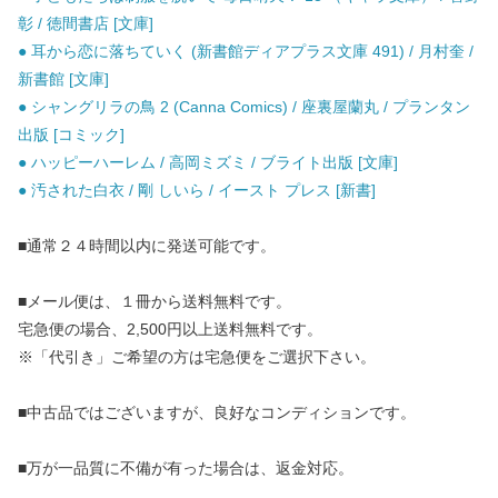
彰 / 徳間書店 [文庫]
● 耳から恋に落ちていく (新書館ディアプラス文庫 491) / 月村奎 /
新書館 [文庫]
● シャングリラの鳥 2 (Canna Comics) / 座裏屋蘭丸 / プランタン
出版 [コミック]
● ハッピーハーレム / 高岡ミズミ / ブライト出版 [文庫]
● 汚された白衣 / 剛 しいら / イースト プレス [新書]
■通常２４時間以内に発送可能です。
■メール便は、１冊から送料無料です。
宅急便の場合、2,500円以上送料無料です。
※「代引き」ご希望の方は宅急便をご選択下さい。
■中古品ではございますが、良好なコンディションです。
■万が一品質に不備が有った場合は、返金対応。