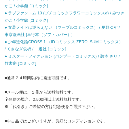
かこ / 小学館 [コミック]
● ラブファントム 10 (プチコミックフラワーコミックスα) / みつき
かこ / 小学館 [コミック]
● 女装メイドは逆らえない （マーブルコミックス） / 夏野ゆぞ /
東京漫画社 [単行本（ソフトカバー）]
● 少年進化論CROSS 1 （IDコミックス ZERO−SUMコミックス）
/ くさなぎ俊祈 / 一迅社 [コミック]
● ミスター・フィクション (バンブー・コミックス) / 碧本 さり /
竹書房 [コミック]
■通常２４時間以内に発送可能です。
■メール便は、１冊から送料無料です。
宅急便の場合、2,500円以上送料無料です。
※「代引き」ご希望の方は宅急便をご選択下さい。
■中古品ではございますが、良好なコンディションです。