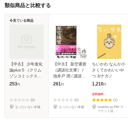
類似商品と比較する
今見ている商品
【中古】 少年進化
【中古】 架空通貨
ちいかわ なんか小
論plus 5 （クリム
（講談社文庫） /
さくてかわいいや
ゾンコミックス） /
池井戸 潤 / 講談社
つ 3/ナガノ
くさなぎ 俊祈 / 集
[文庫]【メール便送
253
261
1,210
円
円
円
英社クリエイティ
料無料】
ブ [コミック]【メ
送料無料
ール便送料無料】
(0)
(0)
(1)
もったいない本舗
もったいない本舗
bookfan au PAY マ
ーケット店