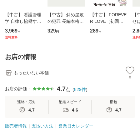
【中古】 看護管理
【中古】 斜め屋敷
【中古】 FOREVE
【
学 自律し協働する
の犯罪 長編本格推
R LOVE（初回生
せば
専門職の看護マネ
理小説 (光文社文
産限定盤） / 清水
VD
3,969
329
289
2,8
円
円
円
ジメントスキル 改
庫) / 島田荘司 / 光
翔太×加藤ミリヤ /
タ
送料無料
送料
訂第3版 (看護学テ
文社 [文庫]【メー
[CD]【メール便送
ター
キストNiCE) / 手島
ル便送料無料】
料無料】
VD
恵 藤本幸三 / 南江
料
お店の情報
堂 [単行
もったいない本舗
0
4.7
お店の評価：
点
(
829
件
)
連絡・応対
配送スピード
梱包
4.7
4.6
4.7
販売者情報
支払い方法
営業日カレンダー