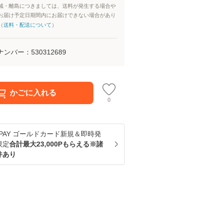
域・離島につきましては、送料が発生する場合や
お届け予定日期間内にお届けできない場合があり
（
送料・配送について
）
ナンバー：
530312689
かごに入れる
0
u PAY ゴールドカード新規＆即時発
限定
合計最大23,000Pもらえる※諸
件あり