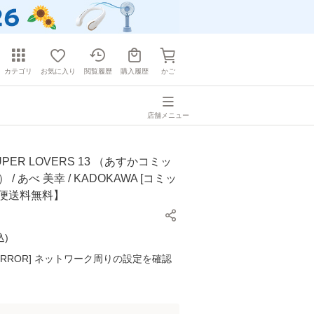
カテゴリ
お気に入り
閲覧履歴
購入履歴
かご
店舗メニュー
PER LOVERS 13 （あすかコミッ
 / あべ 美幸 / KADOKAWA [コミッ
ル便送料無料】
込
)
K ERROR] ネットワーク周りの設定を確認