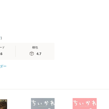
 / 手
料無料】
 南江
件
)
ード
梱包
.6
4.7
ダー