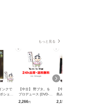
もっと見る
6
7
8
インクで
【中古】 野ブタ。を
【中古】 寒水魚 / 中
【中古】
・ポシェッ
プロデュース [DVD-B
島みゆき / [CD]【メー
カメムシ
吾 / 祥伝
OX] / バップ [DVD]
ル便送料無料】
語る / 
2,266
2,150
2,266
円
円
円
【メール便送
【メール便送料無料】
ワークい