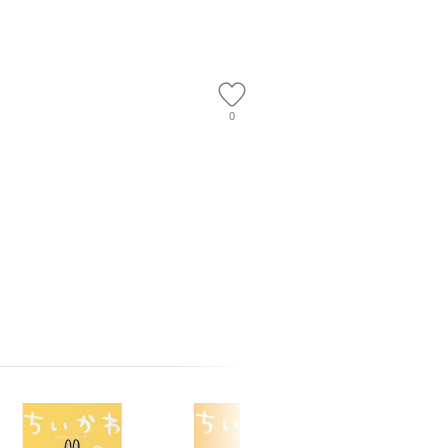
会、吉田元重
夫 / 新評
【メール
0