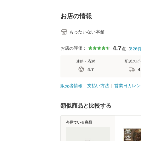
料】
学テキストNiCE)
島恵 藤本幸三 /
堂 [単行
お店の情報
もったいない本舗
4.7
お店の評価：
点
(
826
連絡・応対
配送スピ
4.7
4
販売者情報
支払い方法
営業日カレン
類似商品と比較する
今見ている商品