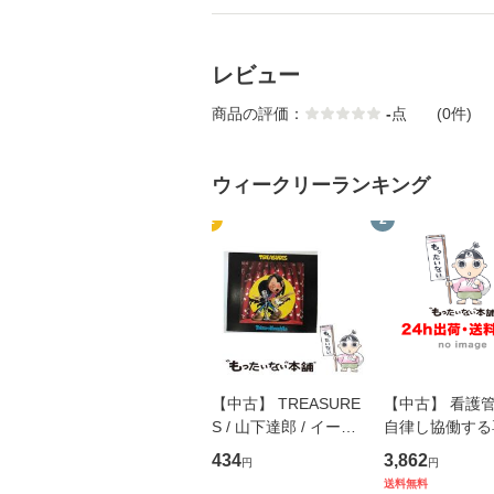
レビュー
商品の評価：
-
点
(0件)
ウィークリーランキング
1
2
【中古】 TREASURE
【中古】 看護
S / 山下達郎 / イース
自律し協働する
トウエスト・ジャパン
の看護マネジメ
434
3,862
円
円
[CD]【メール便送料無
キル 改訂第3版 
送料無料