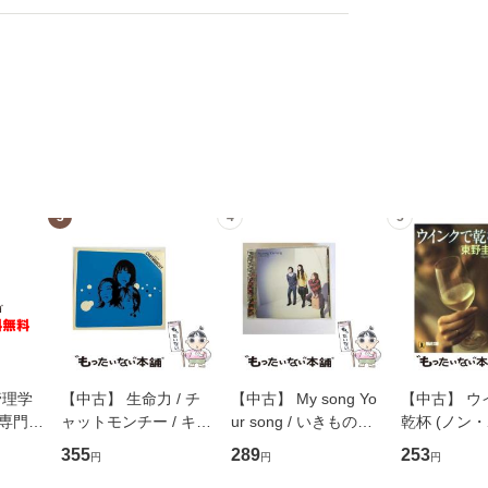
3
4
5
管理学
【中古】 生命力 / チ
【中古】 My song Yo
【中古】 ウ
専門職
ャットモンチー / キュ
ur song / いきものが
乾杯 (ノン
ントス
ーンレコード [CD]
かり / [CD]【メール便
ト) / 東野圭
355
289
253
円
円
円
(看護
【メール便送料無料】
送料無料】
社 [文庫]