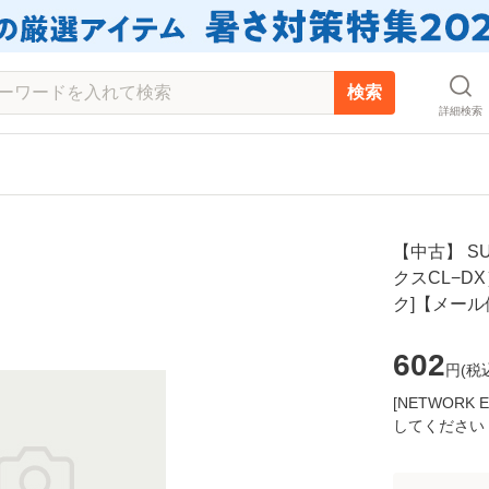
検索
詳細検索
【中古】 SU
クスCL−DX）
ク]【メー
602
円(
税
[NETWOR
してください