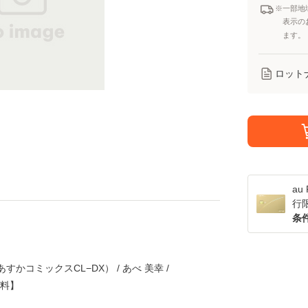
※一部地
表示の
ます。
ロット
a
行
条
（あすかコミックスCL−DX） / あべ 美幸 /
無料】