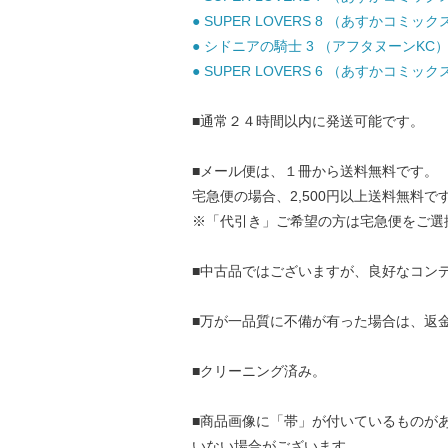
● SUPER LOVERS 8 （あすかコミックスC
● シドニアの騎士 3 （アフタヌーンKC） /
● SUPER LOVERS 6 （あすかコミックスC
■通常２４時間以内に発送可能です。
■メール便は、１冊から送料無料です。
宅急便の場合、2,500円以上送料無料で
※「代引き」ご希望の方は宅急便をご選
■中古品ではございますが、良好なコン
■万が一品質に不備が有った場合は、返
■クリーニング済み。
■商品画像に「帯」が付いているものが
いない場合がございます。