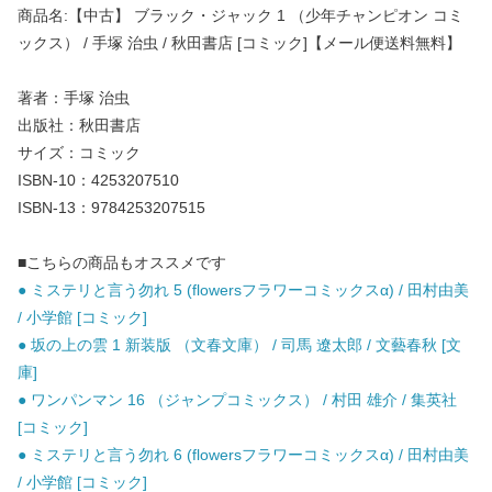
商品名:【中古】 ブラック・ジャック 1 （少年チャンピオン コミ
ックス） / 手塚 治虫 / 秋田書店 [コミック]【メール便送料無料】
著者：手塚 治虫
出版社：秋田書店
サイズ：コミック
ISBN-10：4253207510
ISBN-13：9784253207515
■こちらの商品もオススメです
● ミステリと言う勿れ 5 (flowersフラワーコミックスα) / 田村由美
/ 小学館 [コミック]
● 坂の上の雲 1 新装版 （文春文庫） / 司馬 遼太郎 / 文藝春秋 [文
庫]
● ワンパンマン 16 （ジャンプコミックス） / 村田 雄介 / 集英社
[コミック]
● ミステリと言う勿れ 6 (flowersフラワーコミックスα) / 田村由美
/ 小学館 [コミック]