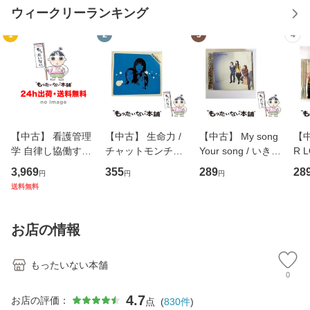
ウィークリーランキング
1
2
3
4
【中古】 看護管理
【中古】 生命力 /
【中古】 My song
【中
学 自律し協働する
チャットモンチー /
Your song / いきも
R 
専門職の看護マネ
キューンレコード
のがかり / [CD]
産限
3,969
355
289
28
円
円
円
ジメントスキル 改
[CD]【メール便送
【メール便送料無
翔太
送料無料
訂第3版 (看護学テ
料無料】
料】
[C
キストNiCE) / 手島
料
恵 藤本幸三 / 南江
お店の情報
堂 [単行
もったいない本舗
0
4.7
お店の評価：
点
(
830
件
)