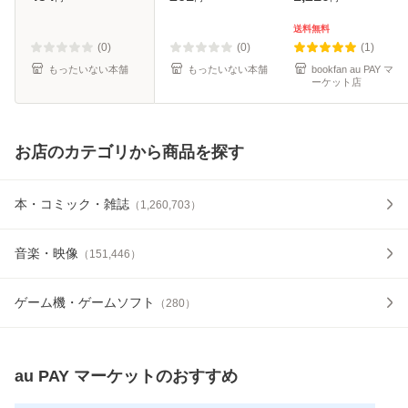
手塚 治虫 / 秋田書
料無料】
店 [コミック]【メ
送料無料
ール便送料無料】
(0)
(0)
(1)
もったいない本舗
もったいない本舗
bookfan au PAY マ
ーケット店
お店のカテゴリから商品を探す
本・コミック・雑誌
（
1,260,703
）
音楽・映像
（
151,446
）
ゲーム機・ゲームソフト
（
280
）
au PAY マーケット
のおすすめ