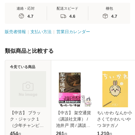
連絡・応対
配送スピード
梱包
4.7
4.6
4.7
販売者情報
支払い方法
営業日カレンダー
類似商品と比較する
今見ている商品
【中古】 ブラッ
【中古】 架空通貨
ちいかわ なんか小
ク・ジャック 1
（講談社文庫） /
さくてかわいいや
（少年チャンピオ
池井戸 潤 / 講談社
つ 3/ナガノ
ン コミックス） /
[文庫]【メール便送
454
261
1,210
円
円
円