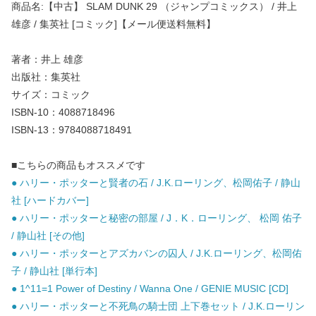
商品名:【中古】 SLAM DUNK 29 （ジャンプコミックス） / 井上
雄彦 / 集英社 [コミック]【メール便送料無料】
著者：井上 雄彦
出版社：集英社
サイズ：コミック
ISBN-10：4088718496
ISBN-13：9784088718491
■こちらの商品もオススメです
● ハリー・ポッターと賢者の石 / J.K.ローリング、松岡佑子 / 静山
社 [ハードカバー]
● ハリー・ポッターと秘密の部屋 / J．K．ローリング、 松岡 佑子
/ 静山社 [その他]
● ハリー・ポッターとアズカバンの囚人 / J.K.ローリング、松岡佑
子 / 静山社 [単行本]
● 1^11=1 Power of Destiny / Wanna One / GENIE MUSIC [CD]
● ハリー・ポッターと不死鳥の騎士団 上下巻セット / J.K.ローリン