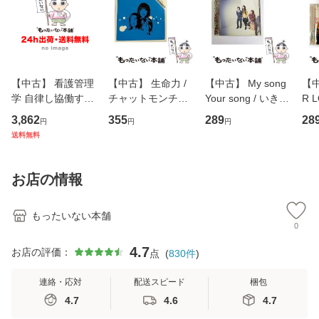
【中古】 看護管理
【中古】 生命力 /
【中古】 My song
【中
学 自律し協働する
チャットモンチー /
Your song / いきも
R 
専門職の看護マネ
キューンレコード
のがかり / [CD]
産限
3,862
355
289
28
円
円
円
ジメントスキル 改
[CD]【メール便送
【メール便送料無
翔太
送料無料
訂第3版 (看護学テ
料無料】
料】
[C
キストNiCE) / 手島
料
恵 藤本幸三 / 南江
お店の情報
堂 [単行
もったいない本舗
0
4.7
お店の評価：
点
(
830
件
)
連絡・応対
配送スピード
梱包
4.7
4.6
4.7