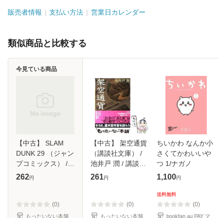
販売者情報
支払い方法
営業日カレンダー
類似商品と比較する
今見ている商品
【中古】 SLAM
【中古】 架空通貨
ちいかわ なんか小
DUNK 29 （ジャン
（講談社文庫） /
さくてかわいいや
プコミックス） /
池井戸 潤 / 講談社
つ 1/ナガノ
井上 雄彦 / 集英社
[文庫]【メール便送
262
261
1,100
円
円
円
[コミック]【メール
料無料】
便送料無料】
送料無料
(0)
(0)
(0)
もったいない本舗
もったいない本舗
bookfan au PAY マ