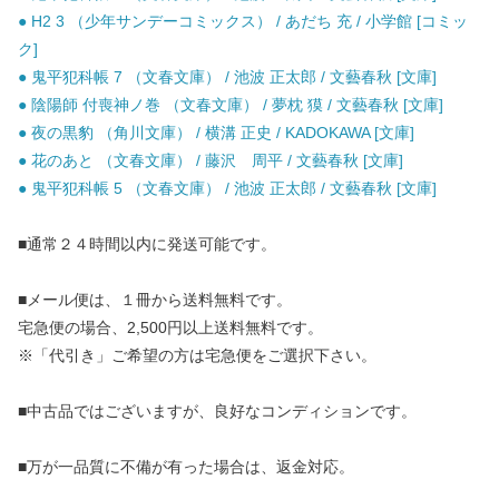
● H2 3 （少年サンデーコミックス） / あだち 充 / 小学館 [コミッ
ク]
● 鬼平犯科帳 7 （文春文庫） / 池波 正太郎 / 文藝春秋 [文庫]
● 陰陽師 付喪神ノ巻 （文春文庫） / 夢枕 獏 / 文藝春秋 [文庫]
● 夜の黒豹 （角川文庫） / 横溝 正史 / KADOKAWA [文庫]
● 花のあと （文春文庫） / 藤沢 周平 / 文藝春秋 [文庫]
● 鬼平犯科帳 5 （文春文庫） / 池波 正太郎 / 文藝春秋 [文庫]
■通常２４時間以内に発送可能です。
■メール便は、１冊から送料無料です。
宅急便の場合、2,500円以上送料無料です。
※「代引き」ご希望の方は宅急便をご選択下さい。
■中古品ではございますが、良好なコンディションです。
■万が一品質に不備が有った場合は、返金対応。