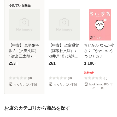
今見ている商品
【中古】 鬼平犯科
【中古】 架空通貨
ちいかわ なんか小
帳 2 （文春文庫）
（講談社文庫） /
さくてかわいいや
/ 池波 正太郎 / 文
池井戸 潤 / 講談社
つ 1/ナガノ
藝春秋 [文庫]【メ
[文庫]【メール便送
253
261
1,100
円
円
円
ール便送料無料】
料無料】
送料無料
(0)
(0)
(0)
もったいない本舗
もったいない本舗
bookfan au PAY マ
ーケット店
お店のカテゴリから商品を探す