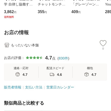
学 自律し協働する
チャットモンチー /
「グレーゾーン」
You
専門職の看護マネ
キューンレコード
その正しい理解と
のがか
3,862
355
409
28
円
円
円
ジメントスキル 改
[CD]【メール便送
克服法 (SB新書 57
【
送料無料
訂第3版 (看護学テ
料無料】
2) / 岡田尊司 / Ｓ
料
キストNiCE) / 手島
Ｂクリエイティブ
恵 藤本幸三 / 南江
[新書]【メール便送
お店の情報
堂 [単行
料無料】
もったいない本舗
0
4.7
お店の評価：
点
(
830
件
)
連絡・応対
配送スピード
梱包
4.7
4.6
4.7
販売者情報
支払い方法
営業日カレンダー
類似商品と比較する