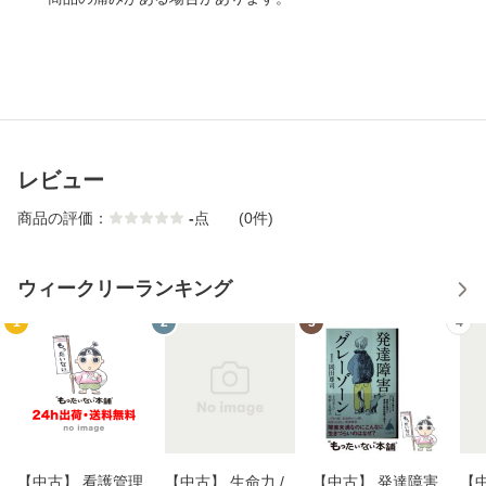
レビュー
商品の評価：
-
点
(0件)
ウィークリーランキング
1
2
3
4
【中古】 看護管理
【中古】 生命力 /
【中古】 発達障害
【中