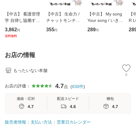
【中古】 看護管理
【中古】 生命力 /
【中古】 My song
【中
学 自律し協働する
チャットモンチー /
Your song / いきも
R 
専門職の看護マネ
キューンレコード
のがかり / [CD]
産限
3,862
355
289
28
円
円
円
ジメントスキル 改
[CD]【メール便送
【メール便送料無
翔太
送料無料
訂第3版 (看護学テ
料無料】
料】
[C
キストNiCE) / 手島
料
恵 藤本幸三 / 南江
お店の情報
堂 [単行
もったいない本舗
0
4.7
お店の評価：
点
(
830
件
)
連絡・応対
配送スピード
梱包
4.7
4.6
4.7
販売者情報
支払い方法
営業日カレンダー