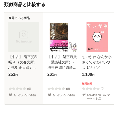
類似商品と比較する
今見ている商品
【中古】 鬼平犯科
【中古】 架空通貨
ちいかわ なんか小
帳 4 （文春文庫）
（講談社文庫） /
さくてかわいいや
/ 池波 正太郎 / 文
池井戸 潤 / 講談社
つ 1/ナガノ
藝春秋 [文庫]【メ
[文庫]【メール便送
253
261
1,100
円
円
円
ール便送料無料】
料無料】
送料無料
(0)
(0)
(0)
もったいない本舗
もったいない本舗
bookfan au PAY マ
ーケット店