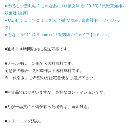
● わるじい慈剣帖 2 これなあに (双葉文庫 か-29-33) / 風野真知雄 /
双葉社 [文庫]
● OZ 4 (ジェッツコミックス) / 樹 なつみ / 白泉社 [ペーパーバッ
ク]
● となグラ! 11 (CR comics) / 筧秀隆 / ジャイブ [コミック]
■通常２４時間以内に発送可能です。
■メール便は、１冊から送料無料です。
宅急便の場合、2,500円以上送料無料です。
※「代引き」ご希望の方は宅急便をご選択下さい。
■中古品ではございますが、良好なコンディションです。
■万が一品質に不備が有った場合は、返金対応。
■クリーニング済み。