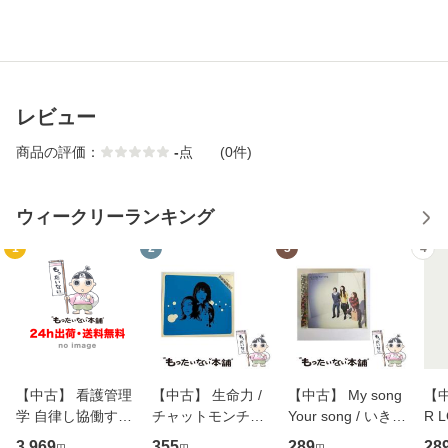
レビュー
商品の評価：
-
点
(0件)
ウィークリーランキング
1
2
3
4
【中古】 看護管理
【中古】 生命力 /
【中古】 My song
【中
学 自律し協働する
チャットモンチー /
Your song / いきも
R 
専門職の看護マネ
キューンレコード
のがかり / [CD]
産限
3,969
355
289
28