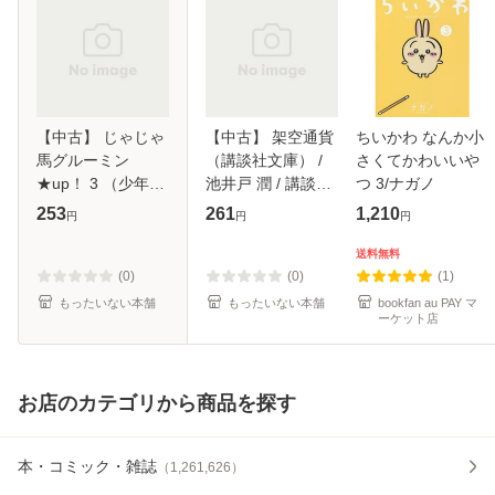
【中古】 じゃじゃ
【中古】 架空通貨
ちいかわ なんか小
馬グルーミン
（講談社文庫） /
さくてかわいいや
★up！ 3 （少年サ
池井戸 潤 / 講談社
つ 3/ナガノ
ンデーコミック
[文庫]【メール便送
253
261
1,210
円
円
円
ス） / ゆうき まさ
料無料】
み / 小学館 [コミッ
送料無料
ク]【メール便送料
(0)
(0)
(1)
無料】
もったいない本舗
もったいない本舗
bookfan au PAY マ
ーケット店
お店のカテゴリから商品を探す
本・コミック・雑誌
（
1,261,626
）