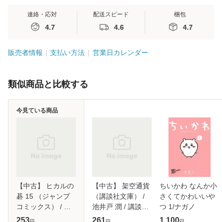
連絡・応対
配送スピード
梱包
4.7
4.6
4.7
販売者情報
支払い方法
営業日カレンダー
類似商品と比較する
今見ている商品
【中古】 ヒカルの
【中古】 架空通貨
ちいかわ なんか小
碁 15 （ジャンプ
（講談社文庫） /
さくてかわいいや
コミックス） / ほ
池井戸 潤 / 講談社
つ 1/ナガノ
ったゆみ、小畑健 /
[文庫]【メール便送
253
261
1,100
円
円
円