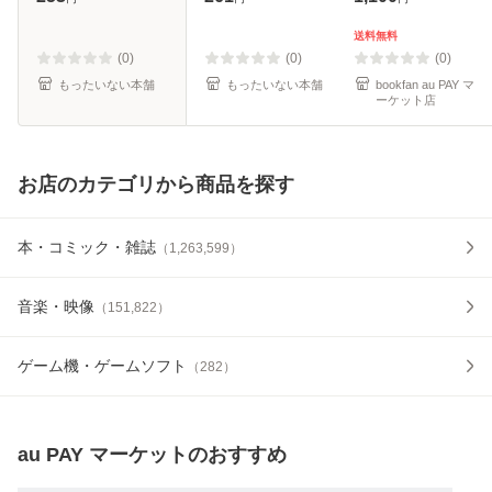
集英社 [コミック]
料無料】
【メール便送料無
送料無料
料】
(0)
(0)
(0)
もったいない本舗
もったいない本舗
bookfan au PAY マ
ーケット店
お店のカテゴリから商品を探す
本・コミック・雑誌
（
1,263,599
）
音楽・映像
（
151,822
）
ゲーム機・ゲームソフト
（
282
）
au PAY マーケット
のおすすめ