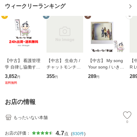
ウィークリーランキング
1
2
3
4
【中古】 看護管理
【中古】 生命力 /
【中古】 My song
【中
学 自律し協働する
チャットモンチー /
Your song / いきも
R 
専門職の看護マネ
キューンレコード
のがかり / [CD]
産限
3,852
355
289
28
円
円
円
ジメントスキル 改
[CD]【メール便送
【メール便送料無
翔太
送料無料
訂第3版 (看護学テ
料無料】
料】
[C
キストNiCE) / 手島
料
恵 藤本幸三 / 南江
お店の情報
堂 [単行
もったいない本舗
0
4.7
お店の評価：
点
(
830
件
)