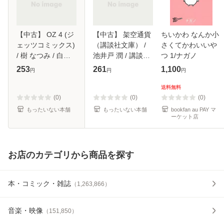
【中古】 OZ 4 (ジ
【中古】 架空通貨
ちいかわ なんか小
ェッツコミックス)
（講談社文庫） /
さくてかわいいや
/ 樹 なつみ / 白泉
池井戸 潤 / 講談社
つ 1/ナガノ
社 [ペーパーバッ
[文庫]【メール便送
253
261
1,100
円
円
円
ク]【メール便送料
料無料】
無料】
送料無料
(0)
(0)
(0)
もったいない本舗
もったいない本舗
bookfan au PAY マ
ーケット店
お店のカテゴリから商品を探す
本・コミック・雑誌
（
1,263,866
）
音楽・映像
（
151,850
）