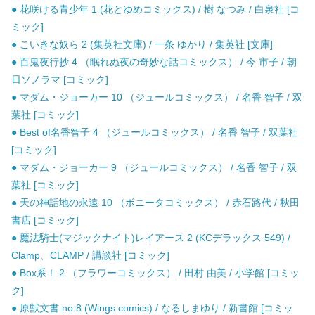
● 花咲ける青少年 1 (花とゆめコミックス) / 樹 なつみ / 白泉社 [コ
ミック]
● こいきな奴ら 2 (集英社文庫) / 一条 ゆかり / 集英社 [文庫]
● 百鬼夜行抄 4 （眠れぬ夜の奇妙な話コミックス） / 今 市子 / 朝
日ソノラマ [コミック]
● マダム・ジョーカー 10 （ジュールコミックス） / 名香 智子 / 双
葉社 [コミック]
● Best of名香智子 4 （ジュールコミックス） / 名香 智子 / 双葉社
[コミック]
● マダム・ジョーカー 9 （ジュールコミックス） / 名香 智子 / 双
葉社 [コミック]
● 天の神話地の永遠 10 （ボニータコミックス） / 赤石路代 / 秋田
書店 [コミック]
● 魔法騎士(マジックナイト)レイアース 2 (KCデラックス 549) /
Clamp、CLAMP / 講談社 [コミック]
● Box系！ 2 （フラワーコミックス） / 田村 由美 / 小学館 [コミッ
ク]
● 原獣文書 no.8 (Wings comics) / なるしまゆり / 新書館 [コミッ