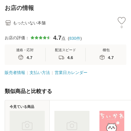
恵 藤本幸三 / 南江
お店の情報
堂 [単行
もったいない本舗
0
4.7
お店の評価：
点
(
830
件
)
連絡・応対
配送スピード
梱包
4.7
4.6
4.7
販売者情報
支払い方法
営業日カレンダー
類似商品と比較する
今見ている商品