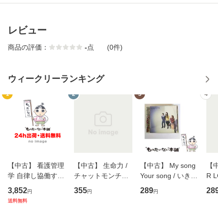
レビュー
商品の評価：
-
点
(0件)
ウィークリーランキング
1
2
3
4
【中古】 看護管理
【中古】 生命力 /
【中古】 My song
【中
学 自律し協働する
チャットモンチー /
Your song / いきも
R 
専門職の看護マネ
キューンレコード
のがかり / [CD]
産限
3,852
355
289
28
円
円
円
ジメントスキル 改
[CD]【メール便送
【メール便送料無
翔太
送料無料
訂第3版 (看護学テ
料無料】
料】
[C
キストNiCE) / 手島
料