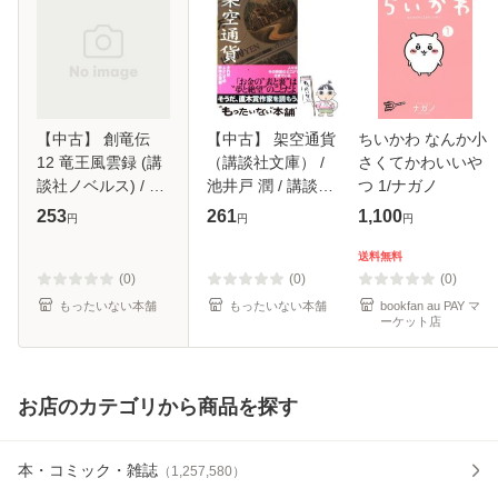
【中古】 創竜伝
【中古】 架空通貨
ちいかわ なんか小
12 竜王風雲録 (講
（講談社文庫） /
さくてかわいいや
談社ノベルス) / 田
池井戸 潤 / 講談社
つ 1/ナガノ
中芳樹 / 講談社 [新
[文庫]【メール便送
253
261
1,100
円
円
円
書]【メール便送料
料無料】
無料】
送料無料
(0)
(0)
(0)
もったいない本舗
もったいない本舗
bookfan au PAY マ
ーケット店
お店のカテゴリから商品を探す
本・コミック・雑誌
（
1,257,580
）