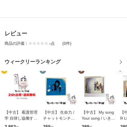
レビュー
商品の評価：
-
点
(0件)
ウィークリーランキング
1
2
3
4
【中古】 看護管理
【中古】 生命力 /
【中古】 My song
【中
学 自律し協働する
チャットモンチー /
Your song / いきも
R 
専門職の看護マネ
キューンレコード
のがかり / [CD]
産限
3,862
355
289
28