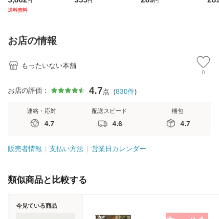
円
円
円
ジメントスキル 改
[CD]【メール便送
【メール便送料無
翔太
送料無料
訂第3版 (看護学テ
料無料】
料】
[C
キストNiCE) / 手島
料
恵 藤本幸三 / 南江
お店の情報
堂 [単行
もったいない本舗
0
4.7
お店の評価：
点
(
830
件
)
連絡・応対
配送スピード
梱包
4.7
4.6
4.7
販売者情報
支払い方法
営業日カレンダー
類似商品と比較する
今見ている商品