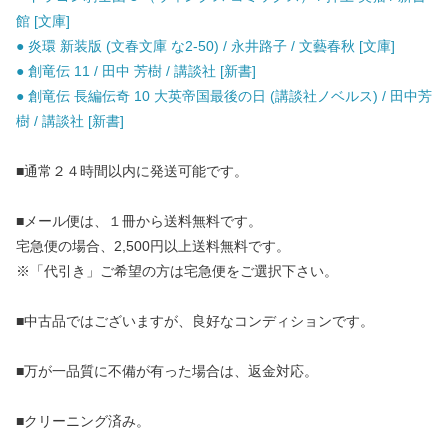
館 [文庫]
● 炎環 新装版 (文春文庫 な2-50) / 永井路子 / 文藝春秋 [文庫]
● 創竜伝 11 / 田中 芳樹 / 講談社 [新書]
● 創竜伝 長編伝奇 10 大英帝国最後の日 (講談社ノベルス) / 田中芳
樹 / 講談社 [新書]
■通常２４時間以内に発送可能です。
■メール便は、１冊から送料無料です。
宅急便の場合、2,500円以上送料無料です。
※「代引き」ご希望の方は宅急便をご選択下さい。
■中古品ではございますが、良好なコンディションです。
■万が一品質に不備が有った場合は、返金対応。
■クリーニング済み。