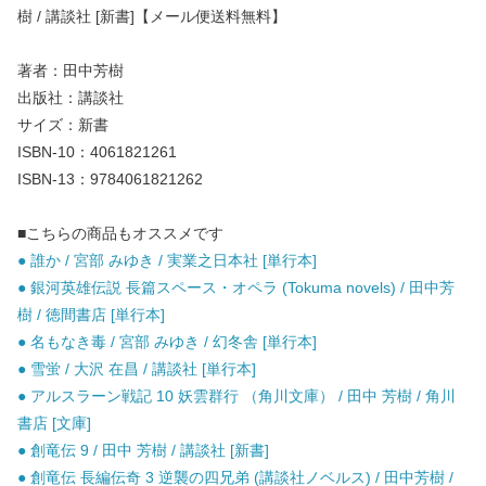
樹 / 講談社 [新書]【メール便送料無料】
著者：田中芳樹
出版社：講談社
サイズ：新書
ISBN-10：4061821261
ISBN-13：9784061821262
■こちらの商品もオススメです
● 誰か / 宮部 みゆき / 実業之日本社 [単行本]
● 銀河英雄伝説 長篇スペース・オペラ (Tokuma novels) / 田中芳
樹 / 徳間書店 [単行本]
● 名もなき毒 / 宮部 みゆき / 幻冬舎 [単行本]
● 雪蛍 / 大沢 在昌 / 講談社 [単行本]
● アルスラーン戦記 10 妖雲群行 （角川文庫） / 田中 芳樹 / 角川
書店 [文庫]
● 創竜伝 9 / 田中 芳樹 / 講談社 [新書]
● 創竜伝 長編伝奇 3 逆襲の四兄弟 (講談社ノベルス) / 田中芳樹 /