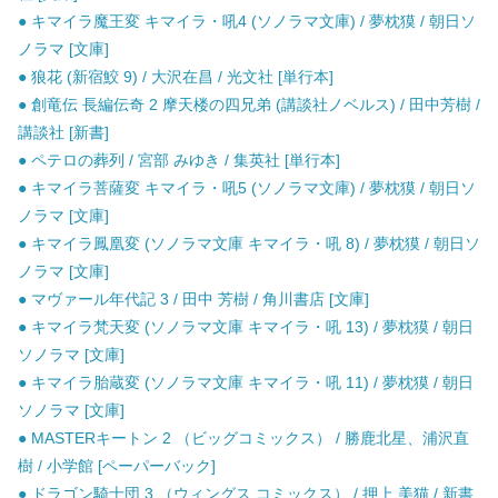
● キマイラ魔王変 キマイラ・吼4 (ソノラマ文庫) / 夢枕獏 / 朝日ソ
ノラマ [文庫]
● 狼花 (新宿鮫 9) / 大沢在昌 / 光文社 [単行本]
● 創竜伝 長編伝奇 2 摩天楼の四兄弟 (講談社ノベルス) / 田中芳樹 /
講談社 [新書]
● ペテロの葬列 / 宮部 みゆき / 集英社 [単行本]
● キマイラ菩薩変 キマイラ・吼5 (ソノラマ文庫) / 夢枕獏 / 朝日ソ
ノラマ [文庫]
● キマイラ鳳凰変 (ソノラマ文庫 キマイラ・吼 8) / 夢枕獏 / 朝日ソ
ノラマ [文庫]
● マヴァール年代記 3 / 田中 芳樹 / 角川書店 [文庫]
● キマイラ梵天変 (ソノラマ文庫 キマイラ・吼 13) / 夢枕獏 / 朝日
ソノラマ [文庫]
● キマイラ胎蔵変 (ソノラマ文庫 キマイラ・吼 11) / 夢枕獏 / 朝日
ソノラマ [文庫]
● MASTERキートン 2 （ビッグコミックス） / 勝鹿北星、浦沢直
樹 / 小学館 [ペーパーバック]
● ドラゴン騎士団 3 （ウィングス コミックス） / 押上 美猫 / 新書