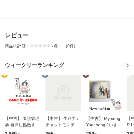
レビュー
商品の評価：
-
点
(0件)
ウィークリーランキング
1
2
3
4
【中古】 看護管理
【中古】 生命力 /
【中古】 My song
【中
学 自律し協働する
チャットモンチー /
Your song / いきも
R 
専門職の看護マネ
キューンレコード
のがかり / [CD]
産限
3,969
355
289
28