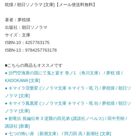
枕獏 / 朝日ソノラマ [文庫]【メール便送料無料】
著者：夢枕獏
出版社：朝日ソノラマ
サイズ：文庫
ISBN-10：4257763175
ISBN-13：9784257763178
■こちらの商品もオススメです
● 沙門空海唐の国にて鬼と宴す 巻ノ1 （角川文庫） / 夢枕 獏 /
KADOKAWA [文庫]
● キマイラ涅槃変 (ソノラマ文庫 キマイラ・吼 7) / 夢枕獏 / 朝日ソ
ノラマ [文庫]
● キマイラ鳳凰変 (ソノラマ文庫 キマイラ・吼 8) / 夢枕獏 / 朝日ソ
ノラマ [文庫]
● 創竜伝 長編伝奇 3 逆襲の四兄弟 (講談社ノベルス) / 田中芳樹 /
講談社 [新書]
● 七つの怖い扉 （新潮文庫） / 阿刀田 高 / 新潮社 [文庫]