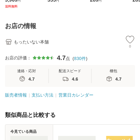
円
円
円
ジメントスキル 改
[CD]【メール便送
【メール便送料無
翔太
送料無料
訂第3版 (看護学テ
料無料】
料】
[C
キストNiCE) / 手島
料
恵 藤本幸三 / 南江
お店の情報
堂 [単行
もったいない本舗
0
4.7
お店の評価：
点
(
830
件
)
連絡・応対
配送スピード
梱包
4.7
4.6
4.7
販売者情報
支払い方法
営業日カレンダー
類似商品と比較する
今見ている商品