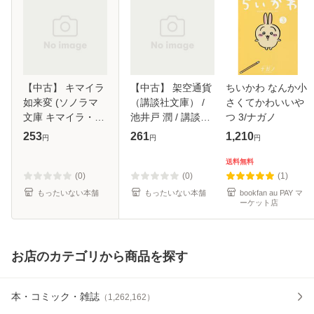
【中古】 キマイラ
【中古】 架空通貨
ちいかわ なんか小
如来変 (ソノラマ
（講談社文庫） /
さくてかわいいや
文庫 キマイラ・
池井戸 潤 / 講談社
つ 3/ナガノ
吼) / 夢枕獏 / 朝日
[文庫]【メール便送
253
261
1,210
円
円
円
ソノラマ [文庫]
料無料】
【メール便送料無
送料無料
料】
(0)
(0)
(1)
もったいない本舗
もったいない本舗
bookfan au PAY マ
ーケット店
お店のカテゴリから商品を探す
本・コミック・雑誌
（
1,262,162
）