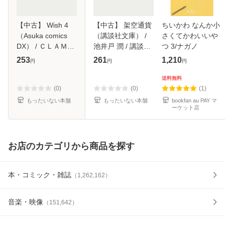
【中古】 Wish 4
【中古】 架空通貨
ちいかわ なんか小
（Asuka comics
（講談社文庫） /
さくてかわいいや
DX） / ＣＬＡＭＰ
池井戸 潤 / 講談社
つ 3/ナガノ
/ 角川書店 [コミッ
[文庫]【メール便送
253
261
1,210
円
円
円
ク]【メール便送料
料無料】
無料】
送料無料
(0)
(0)
(1)
もったいない本舗
もったいない本舗
bookfan au PAY マ
ーケット店
お店のカテゴリから商品を探す
本・コミック・雑誌
（
1,262,162
）
音楽・映像
（
151,642
）