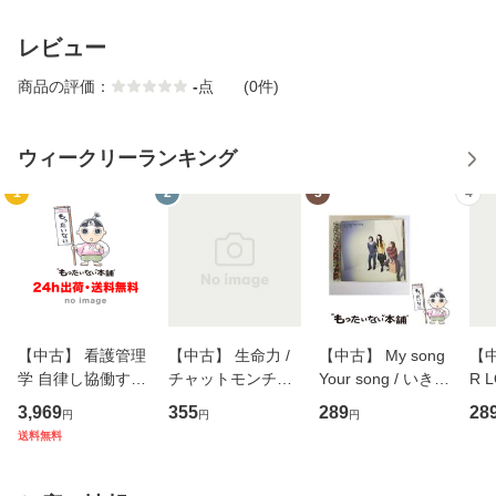
レビュー
商品の評価：
-
点
(0件)
ウィークリーランキング
1
2
3
4
【中古】 看護管理
【中古】 生命力 /
【中古】 My song
【中
学 自律し協働する
チャットモンチー /
Your song / いきも
R 
専門職の看護マネ
キューンレコード
のがかり / [CD]
産限
3,969
355
289
28
円
円
円
ジメントスキル 改
[CD]【メール便送
【メール便送料無
翔太
送料無料
訂第3版 (看護学テ
料無料】
料】
[C
キストNiCE) / 手島
料
恵 藤本幸三 / 南江