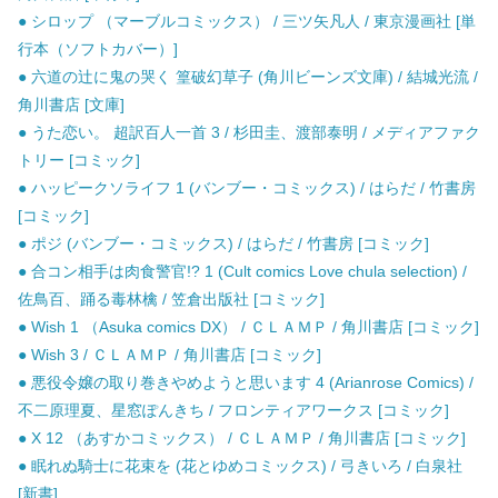
● シロップ （マーブルコミックス） / 三ツ矢凡人 / 東京漫画社 [単
行本（ソフトカバー）]
● 六道の辻に鬼の哭く 篁破幻草子 (角川ビーンズ文庫) / 結城光流 /
角川書店 [文庫]
● うた恋い。 超訳百人一首 3 / 杉田圭、渡部泰明 / メディアファク
トリー [コミック]
● ハッピークソライフ 1 (バンブー・コミックス) / はらだ / 竹書房
[コミック]
● ポジ (バンブー・コミックス) / はらだ / 竹書房 [コミック]
● 合コン相手は肉食警官!? 1 (Cult comics Love chula selection) /
佐鳥百、踊る毒林檎 / 笠倉出版社 [コミック]
● Wish 1 （Asuka comics DX） / ＣＬＡＭＰ / 角川書店 [コミック]
● Wish 3 / ＣＬＡＭＰ / 角川書店 [コミック]
● 悪役令嬢の取り巻きやめようと思います 4 (Arianrose Comics) /
不二原理夏、星窓ぽんきち / フロンティアワークス [コミック]
● X 12 （あすかコミックス） / ＣＬＡＭＰ / 角川書店 [コミック]
● 眠れぬ騎士に花束を (花とゆめコミックス) / 弓きいろ / 白泉社
[新書]