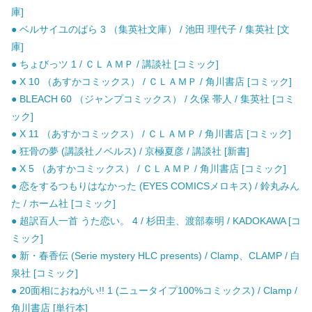
庫]
● ベルサイユのばら 3 （集英社文庫） / 池田 理代子 / 集英社 [文
庫]
● ちょびっツ 1 / ＣＬＡＭＰ / 講談社 [コミック]
● X 10 （あすかコミックス） / ＣＬＡＭＰ / 角川書店 [コミック]
● BLEACH 60 （ジャンプコミックス） / 久保 帯人 / 集英社 [コミ
ック]
● X 11 （あすかコミックス） / ＣＬＡＭＰ / 角川書店 [コミック]
● 狂骨の夢 (講談社ノベルス) / 京極夏彦 / 講談社 [新書]
● X 5 （あすかコミックス） / ＣＬＡＭＰ / 角川書店 [コミック]
● 恋をするつもりはなかった (EYES COMICSメロキス) / 鈴丸みん
た / ホーム社 [コミック]
● 超訳百人一首 うた恋い。 4 / 杉田圭、渡部泰明 / KADOKAWA [コ
ミック]
● 新・春香伝 (Serie mystery HLC presents) / Clamp、CLAMP / 白
泉社 [コミック]
● 20面相におねがい!! 1 (ニュータイプ100%コミックス) / Clamp /
角川書店 [単行本]