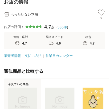
お店の情報
堂 [単行
もったいない本舗
0
4.7
お店の評価：
点
(
830
件
)
連絡・応対
配送スピード
梱包
4.7
4.6
4.7
販売者情報
支払い方法
営業日カレンダー
類似商品と比較する
今見ている商品